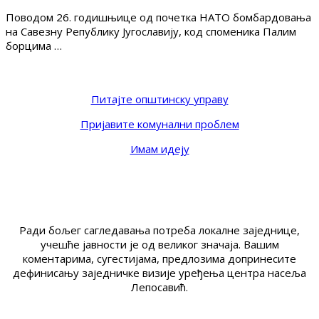
Поводом 26. годишњице од почетка НАТО бомбардовања
на Савезну Републику Југославију, код споменика Палим
борцима …
Питајте општинску управу
Пријавите комунални проблем
Имам идеју
Ради бољег сагледавања потреба локалне заједнице,
учешће јавности је од великог значаја. Вашим
коментарима, сугестијама, предлозима допринесите
дефинисању заједничке визије уређења центра насеља
Лепосавић.