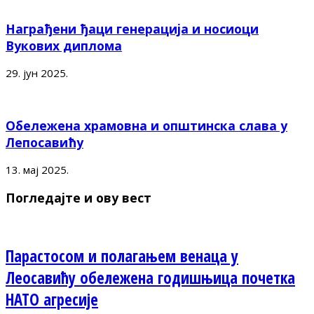
Награђени ђаци генерација и носиоци
Вукових диплома
29. јун 2025.
Обележена храмовна и општинска слава у
Лепосавићу
13. мај 2025.
Погледајте и ову вест
Парастосом и полагањем венаца у
Леосавићу обележена годишњица почетка
НАТО агресије