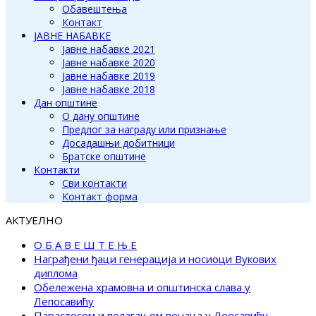
Обавештења
Контакт
ЈАВНЕ НАБАВКЕ
Јавне набавке 2021
Јавне набавке 2020
Јавне набавке 2019
Јавне набавке 2018
Дан општине
О дану општине
Предлог за награду или признање
Досадашњи добитници
Братске општине
Контакти
Сви контакти
Контакт форма
АКТУЕЛНО
О Б А В Е Ш Т Е Њ Е
Награђени ђаци генерација и носиоци Вукових
диплома
Обележена храмовна и општинска слава у
Лепосавићу
Парастосом и полагањем венаца у Леосавићу