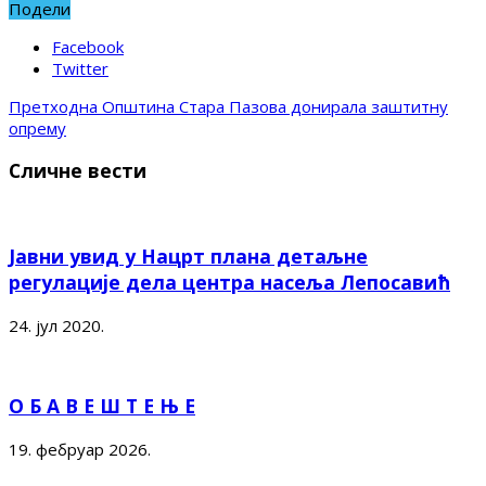
Подели
Facebook
Twitter
Претходна
Општина Стара Пазова донирала заштитну
опрему
Сличне вести
Јавни увид у Нацрт плана детаљне
регулације дела центра насеља Лепосавић
24. јул 2020.
О Б А В Е Ш Т Е Њ Е
19. фебруар 2026.