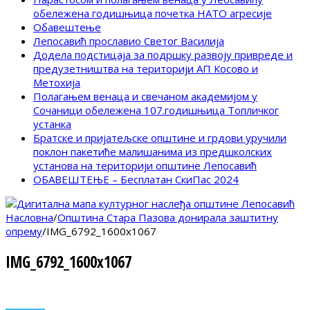
обележена годишњица почетка НАТО агресије
Обавештење
Лепосавић прославио Светог Василија
Додела подстицаја за подршку развоју привреде и
предузетништва на територији АП Косово и
Метохија
Полагањем венаца и свечаном академијом у
Сочаници обележена 107.годишњица Топличког
устанка
Братске и пријатељске општине и грдови уручили
поклон пакетиће малишанима из предшколских
установа на територији општине Лепосавић
ОБАВЕШТЕЊЕ – Бесплатан СкиПас 2024
Насловна
/
Општина Стара Пазова донирала заштитну
опрему
/
IMG_6792_1600x1067
IMG_6792_1600x1067