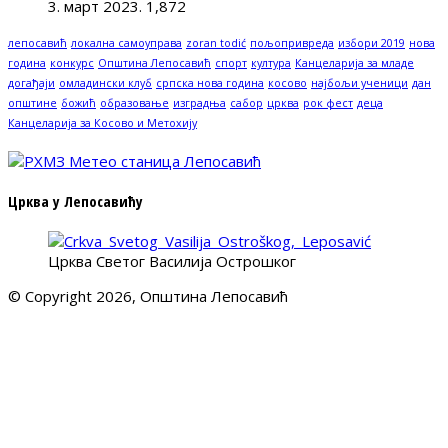
3. март 2023.
1,872
лепосавић
локална самоуправа
zoran todić
пољопривреда
избори 2019
нова
година
конкурс
Општина Лепосавић
спорт
култура
Канцеларија за младе
догађаји
омладински клуб
српска нова година
косово
најбољи ученици
дан
општине
божић
образовање
изградња
сабор
црква
рок фест
деца
Канцеларија за Косово и Метохију
Црква у Лепосавићу
Црква Светог Василија Острошког
© Copyright 2026, Општина Лепосавић