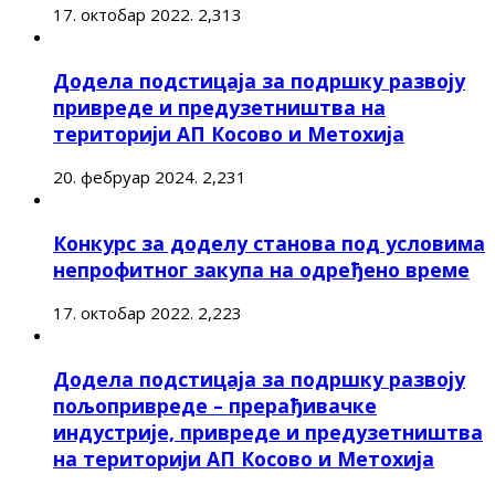
17. октобар 2022.
2,313
Додела подстицаја за подршку развоју
привреде и предузетништва на
територији АП Косово и Метохија
20. фебруар 2024.
2,231
Конкурс за доделу станова под условима
непрофитног закупа на одређено време
17. октобар 2022.
2,223
Додела подстицаја за подршку развоју
пољопривреде – прерађивачке
индустрије, привреде и предузетништва
на територији АП Косово и Метохија