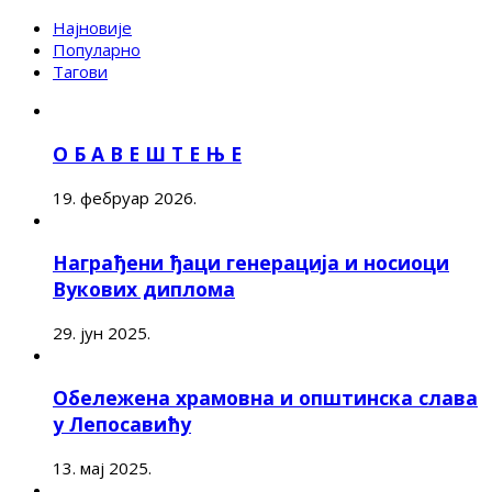
Најновије
Популарно
Тагови
О Б А В Е Ш Т Е Њ Е
19. фебруар 2026.
Награђени ђаци генерација и носиоци
Вукових диплома
29. јун 2025.
Обележена храмовна и општинска слава
у Лепосавићу
13. мај 2025.