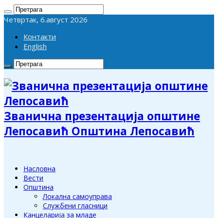
Четвртак, 6.август 2026
Контакти
English
Званична презентација општине
Лепосавић Општина Лепосавић
Насловна
Вести
Општина
Локална самоуправа
Службени гласници
Канцеларија за младе