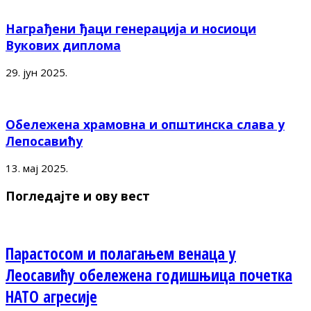
Награђени ђаци генерација и носиоци
Вукових диплома
29. јун 2025.
Обележена храмовна и општинска слава у
Лепосавићу
13. мај 2025.
Погледајте и ову вест
Парастосом и полагањем венаца у
Леосавићу обележена годишњица почетка
НАТО агресије