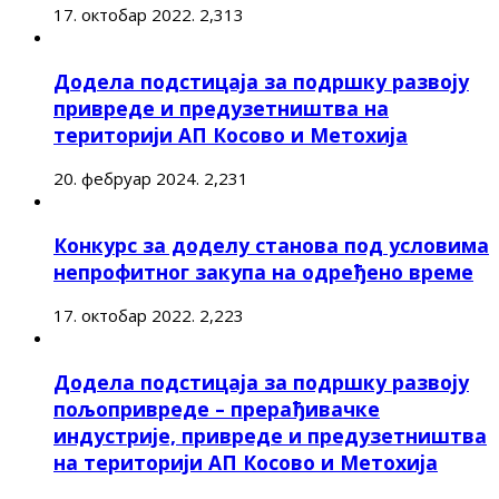
17. октобар 2022.
2,313
Додела подстицаја за подршку развоју
привреде и предузетништва на
територији АП Косово и Метохија
20. фебруар 2024.
2,231
Конкурс за доделу станова под условима
непрофитног закупа на одређено време
17. октобар 2022.
2,223
Додела подстицаја за подршку развоју
пољопривреде – прерађивачке
индустрије, привреде и предузетништва
на територији АП Косово и Метохија