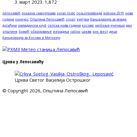
3. март 2023.
1,872
лепосавић
локална самоуправа
zoran todić
пољопривреда
избори 2019
нова
година
конкурс
Општина Лепосавић
спорт
култура
Канцеларија за младе
догађаји
омладински клуб
српска нова година
косово
најбољи ученици
дан
општине
божић
образовање
изградња
сабор
црква
рок фест
деца
Канцеларија за Косово и Метохију
Црква у Лепосавићу
Црква Светог Василија Острошког
© Copyright 2026, Општина Лепосавић