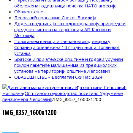
обележена годишњица почетка НАТО агресије
Обавештење
Лепосавић прославио Светог Василија
Додела подстицаја за подршку развоју привреде и
предузетништва на територији АП Косово и
Метохија
Полагањем венаца и свечаном академијом у
Сочаници обележена 107.годишњица Топличког
устанка
Братске и пријатељске општине и грдови уручили
поклон пакетиће малишанима из предшколских
установа на територији општине Лепосавић
ОБАВЕШТЕЊЕ – Бесплатан СкиПас 2024
Насловна
/
Општинско руководство посетило Удружење
пензионера Лепосавић
/
IMG_8357_1600x1200
IMG_8357_1600x1200