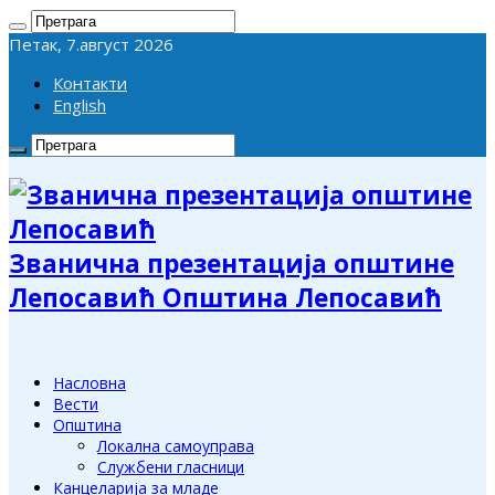
Петак, 7.август 2026
Контакти
English
Званична презентација општине
Лепосавић Општина Лепосавић
Насловна
Вести
Општина
Локална самоуправа
Службени гласници
Канцеларија за младе