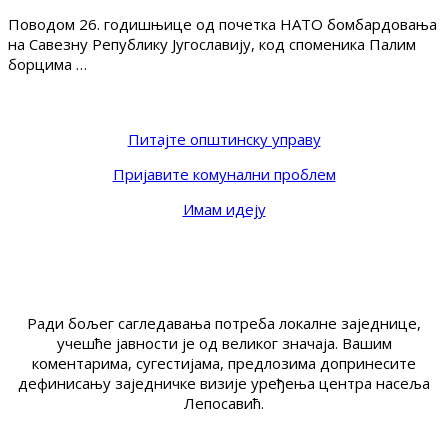
Поводом 26. годишњице од почетка НАТО бомбардовања
на Савезну Републику Југославију, код споменика Палим
борцима …
Питајте општинску управу
Пријавите комунални проблем
Имам идеју
Ради бољег сагледавања потреба локалне заједнице,
учешће јавности је од великог значаја. Вашим
коментарима, сугестијама, предлозима допринесите
дефинисању заједничке визије уређења центра насеља
Лепосавић.