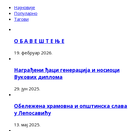
Најновије
Популарно
Тагови
О Б А В Е Ш Т Е Њ Е
19. фебруар 2026.
Награђени ђаци генерација и носиоци
Вукових диплома
29. јун 2025.
Обележена храмовна и општинска слава
у Лепосавићу
13. мај 2025.