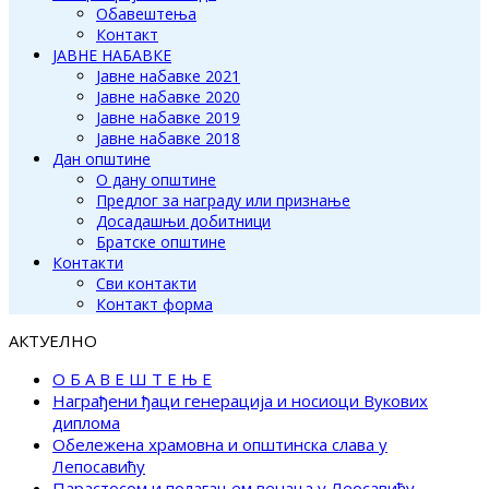
Обавештења
Контакт
ЈАВНЕ НАБАВКЕ
Јавне набавке 2021
Јавне набавке 2020
Јавне набавке 2019
Јавне набавке 2018
Дан општине
О дану општине
Предлог за награду или признање
Досадашњи добитници
Братске општине
Контакти
Сви контакти
Контакт форма
АКТУЕЛНО
О Б А В Е Ш Т Е Њ Е
Награђени ђаци генерација и носиоци Вукових
диплома
Обележена храмовна и општинска слава у
Лепосавићу
Парастосом и полагањем венаца у Леосавићу