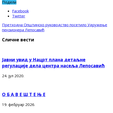
Подели
Facebook
Twitter
Претходна
Општинско руководство посетило Удружење
пензионера Лепосавић
Сличне вести
Јавни увид у Нацрт плана детаљне
регулације дела центра насеља Лепосавић
24. јул 2020.
О Б А В Е Ш Т Е Њ Е
19. фебруар 2026.