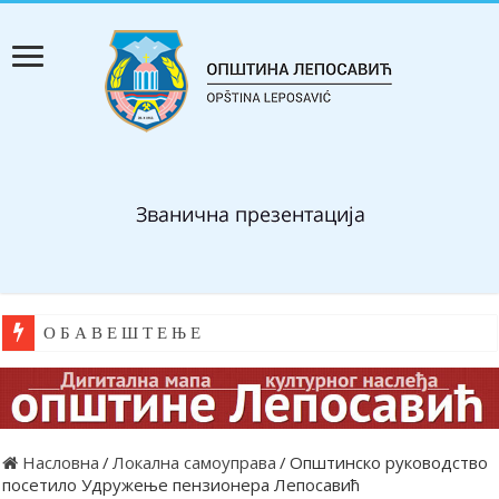
О Б А В Е Ш Т Е Њ Е
Насловна
/
Локална самоуправа
/
Општинско руководство
посетило Удружење пензионера Лепосавић