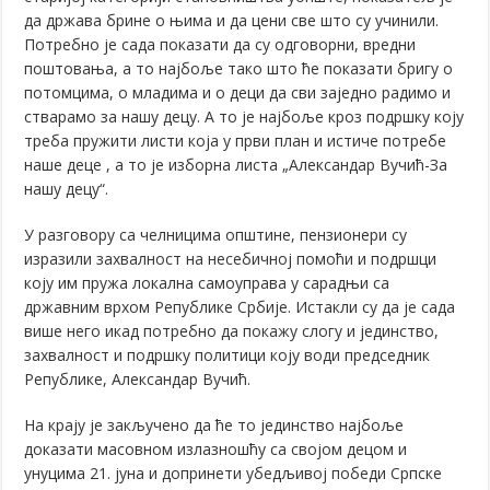
да држава брине о њима и да цени све што су учинили.
Потребно је сада показати да су одговорни, вредни
поштовања, а то најбоље тако што ће показати бригу о
потомцима, о младима и о деци да сви заједно радимо и
стварамо за нашу децу. А то је најбоље кроз подршку коју
треба пружити листи која у први план и истиче потребе
наше деце , а то је изборна листа „Александар Вучић-За
нашу децу“.
У разговору са челницима општине, пензионери су
изразили захвалност на несебичној помоћи и подршци
коју им пружа локална самоуправа у сарадњи са
државним врхом Републике Србије. Истакли су да је сада
више него икад потребно да покажу слогу и јединство,
захвалност и подршку политици коју води председник
Републике, Александар Вучић.
На крају је закључено да ће то јединство најбоље
доказати масовном излазношћу са својом децoм и
унуцима 21. јуна и допринети убедљивој победи Српске