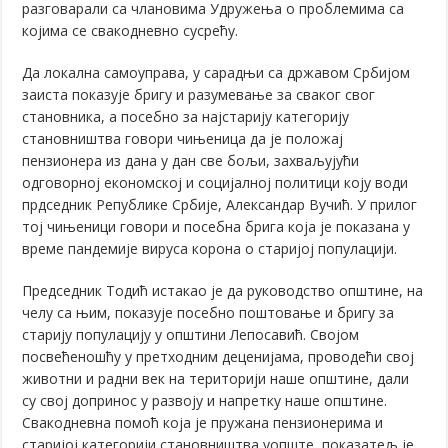
разговарали са члановима Удружења о проблемима са
којима се свакодневно сусрећу.
Да локална самоуправа, у сарадњи са државом Србијом
заиста показује бригу и разумевање за сваког свог
становника, а посебно за најстарију категорију
становништва говори чињеница да је положај
пензионера из дана у дан све бољи, захваљујући
одговорној економској и социјалној политици коју води
прдседник Републике Србије, Александар Вучић. У прилог
тој чињеници говори и посебна брига која је показана у
време пандемије вируса корона о старијој популацији.
Председник Тодић истакао је да руководство општине, на
челу са њим, показује посебно поштовање и бригу за
старију популацију у општини Лепосавић. Својом
посвећеношћу у претходним деценијама, проводећи свој
животни и радни век на територији наше општине, дали
су свој допринос у развоју и напретку наше општине.
Свакодневна помоћ која је пружана пензионерима и
старијој категорији становништва уопште, показатељ је