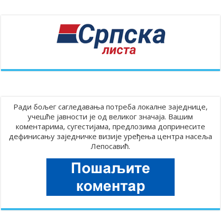
Ради бољег сагледавања потреба локалне заједнице,
учешће јавности је од великог значаја. Вашим
коментарима, сугестијама, предлозима допринесите
дефинисању заједничке визије уређења центра насеља
Лепосавић.