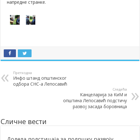
напредне странке.
Претходна
Инфо штанд општинског
одбора СНС-а Лепосавић
Следећа
Канцеларија за КиМ и
општина Лепосавић подстичу
развој засада боровницa
Сличне вести
Додела подстицаја за подршку развоју