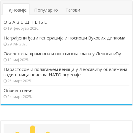
Најновије
Популарно
Тагови
О Б А В Е Ш Т Е Њ Е
19. фебруар 2026.
Награђени ђаци генерација и носиоци Вукових диплома
29. јун 2025.
Обележена храмовна и општинска слава у Лепосавићу
13. мај 2025.
Парастосом и полагањем венаца у Леосавићу обележена
годишњица почетка НАТО агресије
25. март 2025.
Обавештење
24. март 2025.