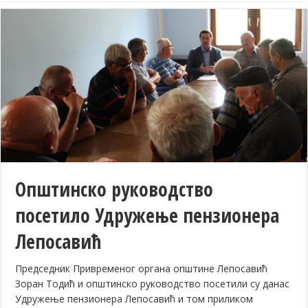
Општинско руководство
посетило Удружење пензионера
Лепосавић
Председник Привременог органа општине Лепосавић
Зоран Тодић и општинско руководство посетили су данас
Удружење пензионера Лепосавић и том приликом