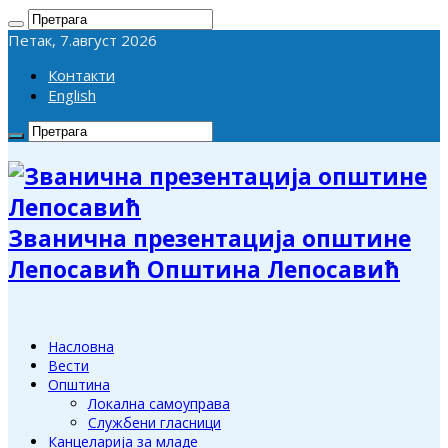
Петак, 7.август 2026
Контакти
English
Званична презентација општине
Лепосавић Општина Лепосавић
Насловна
Вести
Општина
Локална самоуправа
Службени гласници
Канцеларија за младе