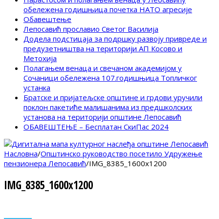
обележена годишњица почетка НАТО агресије
Обавештење
Лепосавић прославио Светог Василија
Додела подстицаја за подршку развоју привреде и
предузетништва на територији АП Косово и
Метохија
Полагањем венаца и свечаном академијом у
Сочаници обележена 107.годишњица Топличког
устанка
Братске и пријатељске општине и грдови уручили
поклон пакетиће малишанима из предшколских
установа на територији општине Лепосавић
ОБАВЕШТЕЊЕ – Бесплатан СкиПас 2024
Насловна
/
Општинско руководство посетило Удружење
пензионера Лепосавић
/
IMG_8385_1600x1200
IMG_8385_1600x1200