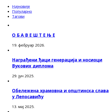
Најновије
Популарно
Тагови
О Б А В Е Ш Т Е Њ Е
19. фебруар 2026.
Награђени ђаци генерација и носиоци
Вукових диплома
29. јун 2025.
Обележена храмовна и општинска слава
у Лепосавићу
13. мај 2025.