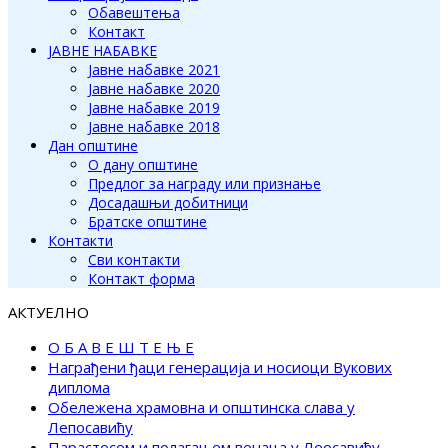
Обавештења
Контакт
ЈАВНЕ НАБАВКЕ
Јавне набавке 2021
Јавне набавке 2020
Јавне набавке 2019
Јавне набавке 2018
Дан општине
О дану општине
Предлог за награду или признање
Досадашњи добитници
Братске општине
Контакти
Сви контакти
Контакт форма
АКТУЕЛНО
О Б А В Е Ш Т Е Њ Е
Награђени ђаци генерација и носиоци Вукових
диплома
Обележена храмовна и општинска слава у
Лепосавићу
Парастосом и полагањем венаца у Леосавићу