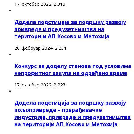
17. октобар 2022.
2,313
Додела подстицаја за подршку развоју
привреде и предузетништва на
територији АП Косово и Метохија
20. фебруар 2024.
2,231
Конкурс за доделу станова под условима
непрофитног закупа на одређено време
17. октобар 2022.
2,223
Додела подстицаја за подршку развоју
пољопривреде – прерађивачке
индустрије, привреде и предузетништва
на територији АП Косово и Метохија