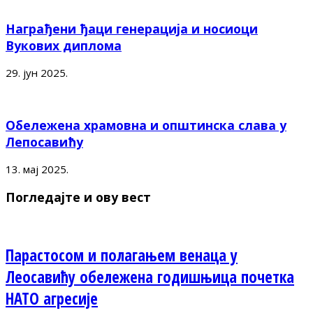
Награђени ђаци генерација и носиоци
Вукових диплома
29. јун 2025.
Обележена храмовна и општинска слава у
Лепосавићу
13. мај 2025.
Погледајте и ову вест
Парастосом и полагањем венаца у
Леосавићу обележена годишњица почетка
НАТО агресије