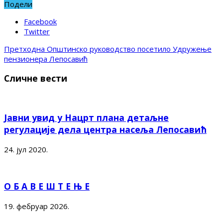
Подели
Facebook
Twitter
Претходна
Општинско руководство посетило Удружење
пензионера Лепосавић
Сличне вести
Јавни увид у Нацрт плана детаљне
регулације дела центра насеља Лепосавић
24. јул 2020.
О Б А В Е Ш Т Е Њ Е
19. фебруар 2026.