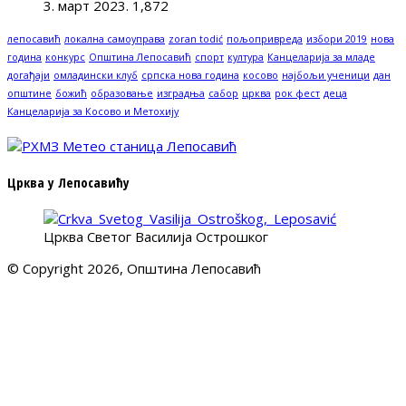
3. март 2023.
1,872
лепосавић
локална самоуправа
zoran todić
пољопривреда
избори 2019
нова
година
конкурс
Општина Лепосавић
спорт
култура
Канцеларија за младе
догађаји
омладински клуб
српска нова година
косово
најбољи ученици
дан
општине
божић
образовање
изградња
сабор
црква
рок фест
деца
Канцеларија за Косово и Метохију
Црква у Лепосавићу
Црква Светог Василија Острошког
© Copyright 2026, Општина Лепосавић