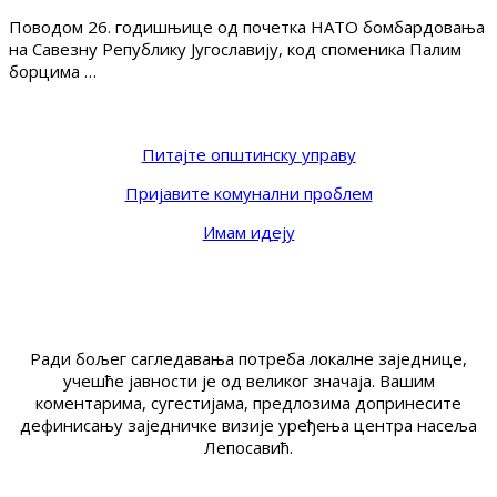
Поводом 26. годишњице од почетка НАТО бомбардовања
на Савезну Републику Југославију, код споменика Палим
борцима …
Питајте општинску управу
Пријавите комунални проблем
Имам идеју
Ради бољег сагледавања потреба локалне заједнице,
учешће јавности је од великог значаја. Вашим
коментарима, сугестијама, предлозима допринесите
дефинисању заједничке визије уређења центра насеља
Лепосавић.