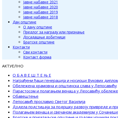
Јавне набавке 2021
Јавне набавке 2020
Јавне набавке 2019
Јавне набавке 2018
Дан општине
О дану општине
Предлог за награду или признање
Досадашњи добитници
Братске општине
Контакти
Сви контакти
Контакт форма
АКТУЕЛНО
О Б А В Е Ш Т Е Њ Е
Награђени ђаци генерација и носиоци Вукових дипло
Обележена храмовна и општинска слава у Лепосавићу
Парастосом и полагањем венаца у Леосавићу обележ
Обавештење
Лепосавић прославио Светог Василија
Додела подстицаја за подршку развоју привреде и п
Полагањем венаца и свечаном академијом у Сочаници
Братске и пријатељске општине и грдови уручили по