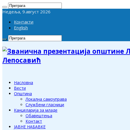
Недеља, 9.август 2026
Контакти
English
Лепосавић
Насловна
Вести
Општина
Локална самоуправа
Службени гласници
Канцеларија за младе
Обавештења
Контакт
ЈАВНЕ НАБАВКЕ