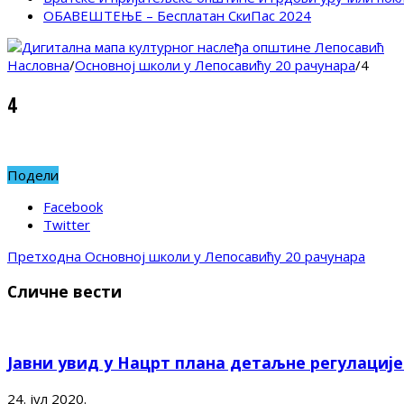
ОБАВЕШТЕЊЕ – Бесплатан СкиПас 2024
Насловна
/
Основној школи у Лепосавићу 20 рачунара
/
4
4
Подели
Facebook
Twitter
Претходна
Основној школи у Лепосавићу 20 рачунара
Сличне вести
Јавни увид у Нацрт плана детаљне регулациј
24. јул 2020.