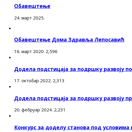
Обавештење
24. март 2025.
Обавештење Дома Здравља Лепосавић
16. март 2020.
2,596
Додела подстицаја за подршку развоју 
17. октобар 2022.
2,313
Додела подстицаја за подршку развоју п
20. фебруар 2024.
2,231
Конкурс за доделу станова под условима