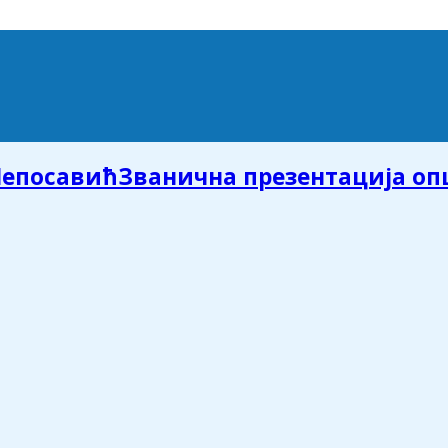
Званична презентација о