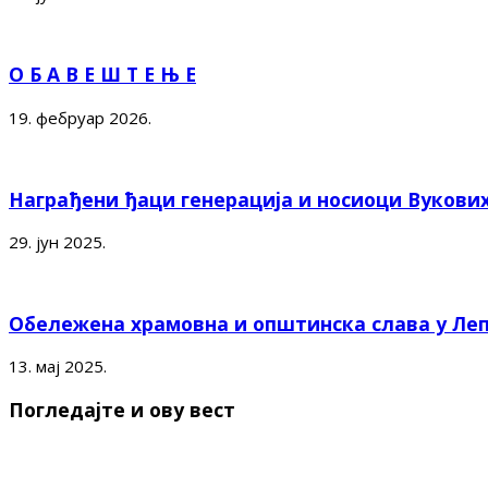
О Б А В Е Ш Т Е Њ Е
19. фебруар 2026.
Награђени ђаци генерација и носиоци Вукови
29. јун 2025.
Обележена храмовна и општинска слава у Ле
13. мај 2025.
Погледајте и ову вест