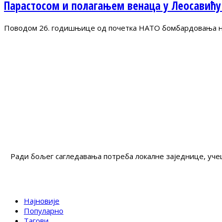
Парастосом и полагањем венаца у Леосавићу
Поводом 26. годишњице од почетка НАТО бомбардовања на 
Ради бољег сагледавања потреба локалне заједнице, учеш
Најновије
Популарно
Тагови