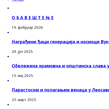
О Б А В Е Ш Т Е Њ Е
19. фебруар 2026.
Награђени ђаци генерација и носиоци Ву
29. јун 2025.
Обележена храмовна и општинска слава 
13. мај 2025.
Парастосом и полагањем венаца у Леоса
25. март 2025.