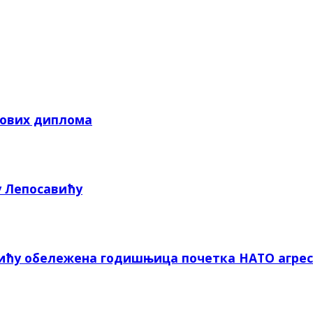
кових диплома
у Лепосавићу
вићу обележена годишњица почетка НАТО агрес