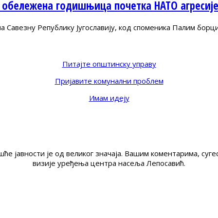
 обележена годишњица почетка НАТО агресиј
Савезну Републику Југославију, код споменика Палим борц
Питајте општинску управу
Пријавите комунални проблем
Имам идеју
ће јавности је од великог значаја. Вашим коментарима, су
визије уређења центра насеља Лепосавић.