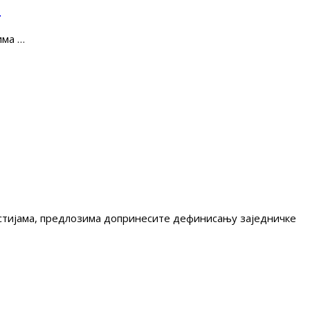
е
има …
гестијама, предлозима допринесите дефинисању заједничке