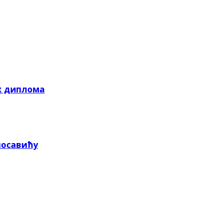
х диплома
посавићу