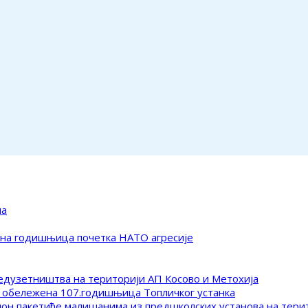
ма
ена годишњица почетка НАТО агресије
редузетништва на територији АП Косово и Метохија
 обележена 107.годишњица Топличког устанка
клон пакетиће малишанима из предшколских установа на тер