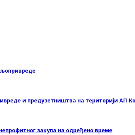
пољопривреде
ривреде и предузетништва на територији АП Ко
 непрофитног закупа на одређено време