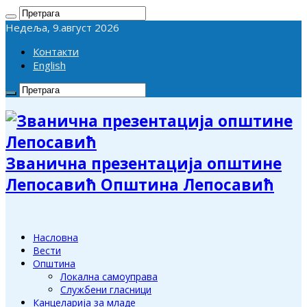
Недеља, 9.август 2026
Контакти
English
Званична презентација општине
Лепосавић Општина Лепосавић
Насловна
Вести
Општина
Локална самоуправа
Службени гласници
Канцеларија за младе