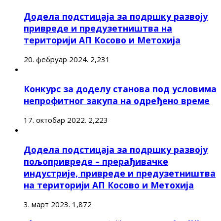
Додела подстицаја за подршку развоју
привреде и предузетништва на
територији АП Косово и Метохија
20. фебруар 2024.
2,231
Конкурс за доделу станова под условима
непрофитног закупа на одређено време
17. октобар 2022.
2,223
Додела подстицаја за подршку развоју
пољопривреде – прерађивачке
индустрије, привреде и предузетништва
на територији АП Косово и Метохија
3. март 2023.
1,872