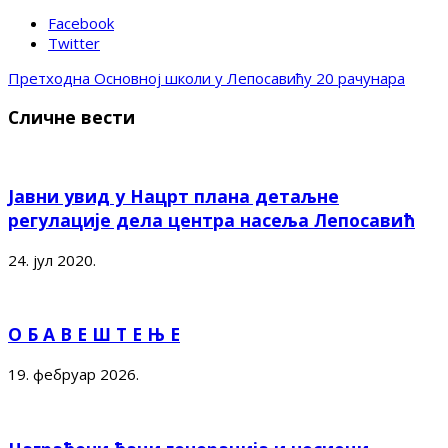
Facebook
Twitter
Претходна
Основној школи у Лепосавићу 20 рачунара
Сличне вести
Јавни увид у Нацрт плана детаљне
регулације дела центра насеља Лепосавић
24. јул 2020.
О Б А В Е Ш Т Е Њ Е
19. фебруар 2026.