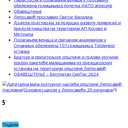
обележена годишњица почетка НАТО агресије
Обавештење
Лепосавић прославио Светог Василија
Додела подстицаја за подршку развоју привреде и
предузетништва на територији АП Косово и
Метохија
Полагањем венаца и свечаном академијом у
Сочаници обележена 107.годишњица Топличког
устанка
Братске и пријатељске општине и грдови уручили
поклон пакетиће малишанима из предшколских
установа на територији општине Лепосавић
ОБАВЕШТЕЊЕ – Бесплатан СкиПас 2024
Насловна
/
Основној школи у Лепосавићу 20 рачунара
/
5
5
Подели