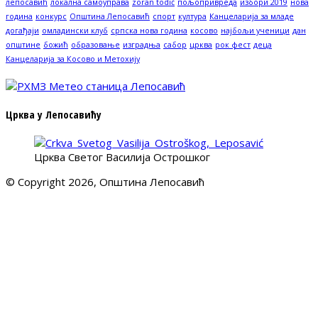
лепосавић
локална самоуправа
zoran todić
пољопривреда
избори 2019
нова
година
конкурс
Општина Лепосавић
спорт
култура
Канцеларија за младе
догађаји
омладински клуб
српска нова година
косово
најбољи ученици
дан
општине
божић
образовање
изградња
сабор
црква
рок фест
деца
Канцеларија за Косово и Метохију
Црква у Лепосавићу
Црква Светог Василија Острошког
© Copyright 2026, Општина Лепосавић