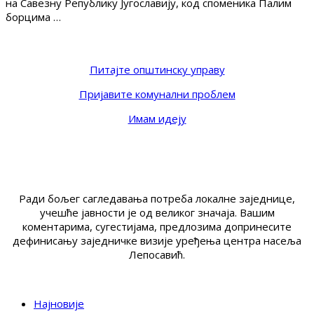
на Савезну Републику Југославију, код споменика Палим
борцима …
Питајте општинску управу
Пријавите комунални проблем
Имам идеју
Ради бољег сагледавања потреба локалне заједнице,
учешће јавности је од великог значаја. Вашим
коментарима, сугестијама, предлозима допринесите
дефинисању заједничке визије уређења центра насеља
Лепосавић.
Најновије