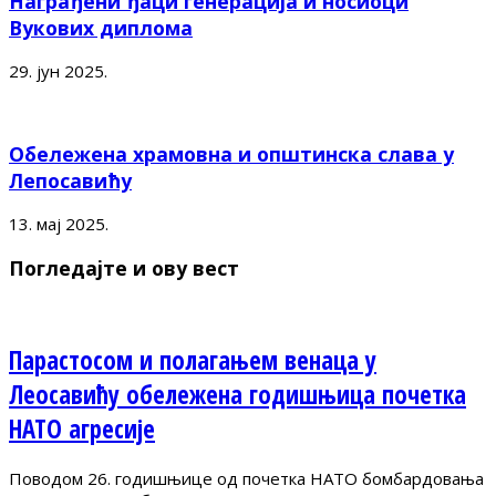
Награђени ђаци генерација и носиоци
Вукових диплома
29. јун 2025.
Обележена храмовна и општинска слава у
Лепосавићу
13. мај 2025.
Погледајте и ову вест
Парастосом и полагањем венаца у
Леосавићу обележена годишњица почетка
НАТО агресије
Поводом 26. годишњице од почетка НАТО бомбардовања