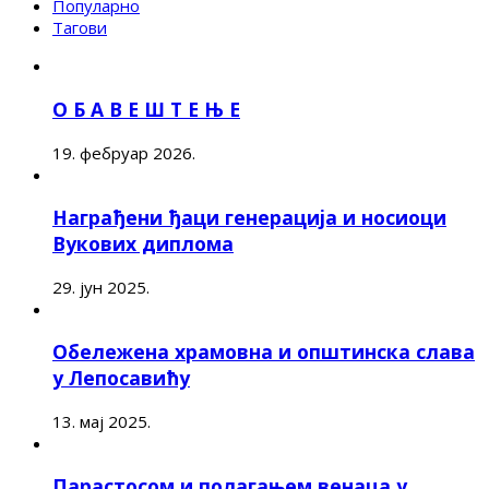
Популарно
Тагови
О Б А В Е Ш Т Е Њ Е
19. фебруар 2026.
Награђени ђаци генерација и носиоци
Вукових диплома
29. јун 2025.
Обележена храмовна и општинска слава
у Лепосавићу
13. мај 2025.
Парастосом и полагањем венаца у