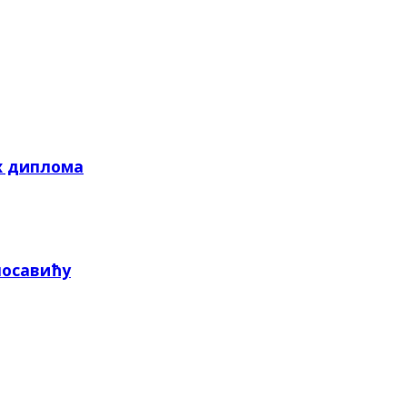
х диплома
посавићу