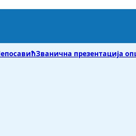
Званична презентација о