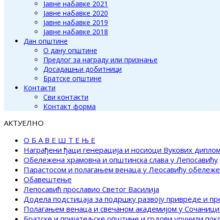
Јавне набавке 2021
Јавне набавке 2020
Јавне набавке 2019
Јавне набавке 2018
Дан општине
О дану општине
Предлог за награду или признање
Досадашњи добитници
Братске општине
Контакти
Сви контакти
Контакт форма
АКТУЕЛНО
О Б А В Е Ш Т Е Њ Е
Награђени ђаци генерација и носиоци Вукових дипло
Обележена храмовна и општинска слава у Лепосавићу
Парастосом и полагањем венаца у Леосавићу обележ
Обавештење
Лепосавић прославио Светог Василија
Додела подстицаја за подршку развоју привреде и п
Полагањем венаца и свечаном академијом у Сочаници
Братске и пријатељске општине и грдови уручили по