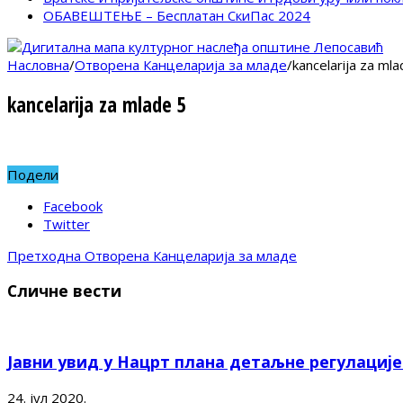
ОБАВЕШТЕЊЕ – Бесплатан СкиПас 2024
Насловна
/
Отворена Канцеларија за младе
/
kancelarija za mla
kancelarija za mlade 5
Подели
Facebook
Twitter
Претходна
Отворена Канцеларија за младе
Сличне вести
Јавни увид у Нацрт плана детаљне регулациј
24. јул 2020.