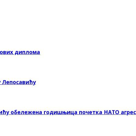
кових диплома
у Лепосавићу
вићу обележена годишњица почетка НАТО агрес