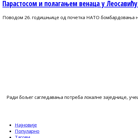
Парастосом и полагањем венаца у Леосавићу
Поводом 26. годишњице од почетка НАТО бомбардовања на 
Ради бољег сагледавања потреба локалне заједнице, учеш
Најновије
Популарно
Тагови