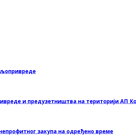
пољопривреде
ривреде и предузетништва на територији АП Ко
 непрофитног закупа на одређено време