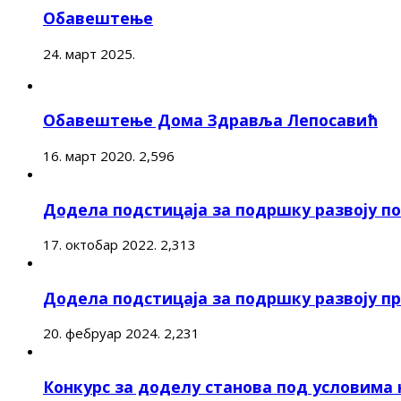
Обавештење
24. март 2025.
Обавештење Дома Здравља Лепосавић
16. март 2020.
2,596
Додела подстицаја за подршку развоју 
17. октобар 2022.
2,313
Додела подстицаја за подршку развоју п
20. фебруар 2024.
2,231
Конкурс за доделу станова под условима