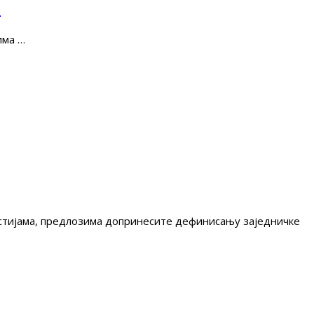
е
има …
гестијама, предлозима допринесите дефинисању заједничке