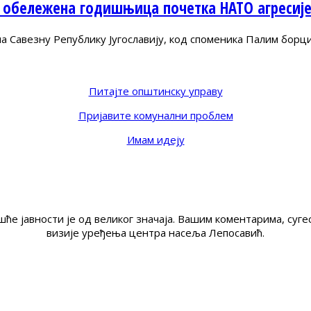
 обележена годишњица почетка НАТО агресиј
Савезну Републику Југославију, код споменика Палим борц
Питајте општинску управу
Пријавите комунални проблем
Имам идеју
ће јавности је од великог значаја. Вашим коментарима, су
визије уређења центра насеља Лепосавић.