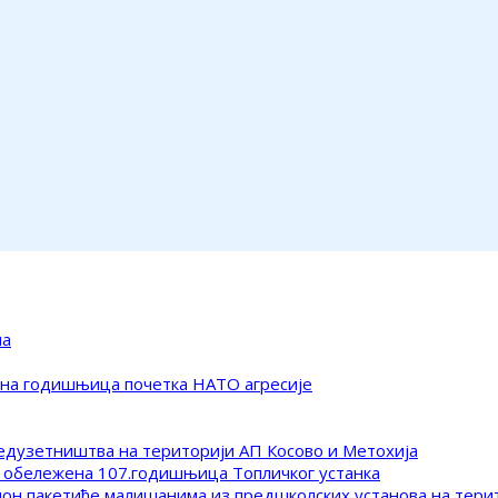
ма
ена годишњица почетка НАТО агресије
редузетништва на територији АП Косово и Метохија
 обележена 107.годишњица Топличког устанка
клон пакетиће малишанима из предшколских установа на тер