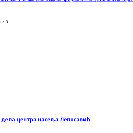
de 5
е дела центра насеља Лепосавић