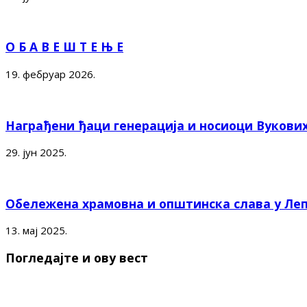
О Б А В Е Ш Т Е Њ Е
19. фебруар 2026.
Награђени ђаци генерација и носиоци Вукови
29. јун 2025.
Обележена храмовна и општинска слава у Ле
13. мај 2025.
Погледајте и ову вест