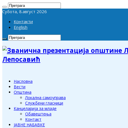
Субота, 8.август 2026
Контакти
English
Лепосавић
Насловна
Вести
Општина
Локална самоуправа
Службени гласници
Канцеларија за младе
Обавештења
Контакт
ЈАВНЕ НАБАВКЕ