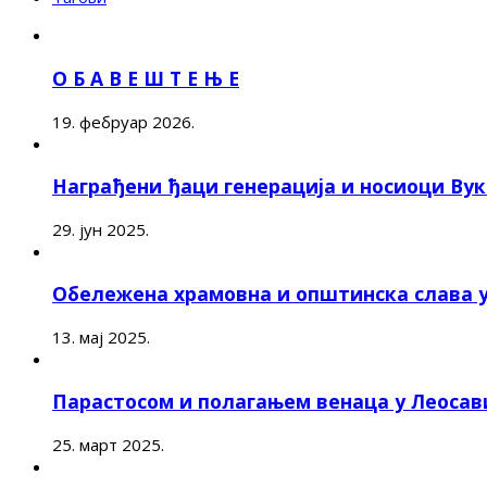
О Б А В Е Ш Т Е Њ Е
19. фебруар 2026.
Награђени ђаци генерација и носиоци Ву
29. јун 2025.
Обележена храмовна и општинска слава 
13. мај 2025.
Парастосом и полагањем венаца у Леоса
25. март 2025.