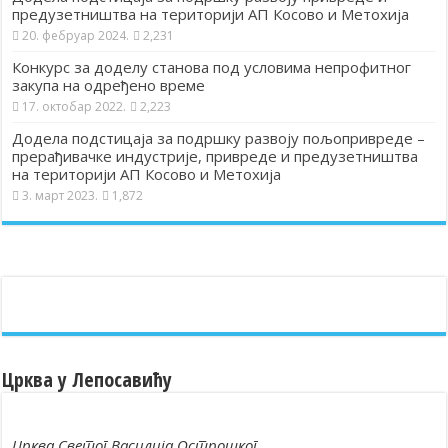
предузетништва на територији АП Косово и Метохија
20. фебруар 2024.
2,231
Конкурс за доделу станова под условима непрофитног
закупа на одређено време
17. октобар 2022.
2,223
Додела подстицаја за подршку развоју пољопривреде –
прерађивачке индустрије, привреде и предузетништва
на територији АП Косово и Метохија
3. март 2023.
1,872
Црква у Лепосавићу
Црква Светог Василија Острошког