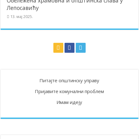
Обележена храмовна и општинска слава у
Лепосавићу
13. мај 2025.
Питајте општинску управу
Пријавите комунални проблем
Имам идеју