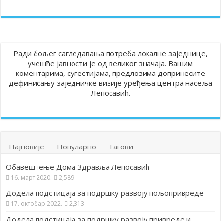
Ради бољег сагледавања потреба локалне заједнице,
учешће јавности је од великог значаја. Вашим
коментарима, сугестијама, предлозима допринесите
дефинисању заједничке визије уређења центра насеља
Лепосавић.
Најновије
Популарно
Тагови
Обавештење Дома Здравља Лепосавић
16. март 2020.
2,589
Додела подстицаја за подршку развоју пољопривреде
17. октобар 2022.
2,313
Додела подстицаја за подршку развоју привреде и