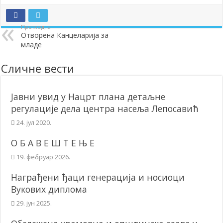
Додела подстицаја за подршку развоју привреде и предузетништв
Претходна
Полагањем венаца и свечаном академијом у Сочаници обележена
Отворена Канцеларија за
младе
Братске и пријатељске општине и грдови уручили поклон пакети
ОБАВЕШТЕЊЕ – Бесплатан СкиПас 2024
Сличне вести
Јавни увид у Нацрт плана детаљне
регулације дела центра насеља Лепосавић
24. јул 2020.
О Б А В Е Ш Т Е Њ Е
19. фебруар 2026.
Награђени ђаци генерација и носиоци
Вукових диплома
29. јун 2025.