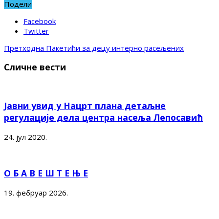
Подели
Facebook
Twitter
Претходна
Пакетићи за децу интерно расељених
Сличне вести
Јавни увид у Нацрт плана детаљне
регулације дела центра насеља Лепосавић
24. јул 2020.
О Б А В Е Ш Т Е Њ Е
19. фебруар 2026.