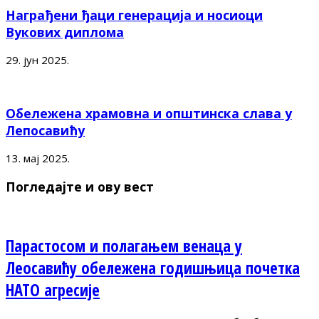
Награђени ђаци генерација и носиоци
Вукових диплома
29. јун 2025.
Обележена храмовна и општинска слава у
Лепосавићу
13. мај 2025.
Погледајте и ову вест
Парастосом и полагањем венаца у
Леосавићу обележена годишњица почетка
НАТО агресије