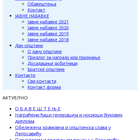
Обавештења
Контакт
ЈАВНЕ НАБАВКЕ
Јавне набавке 2021
Јавне набавке 2020
Јавне набавке 2019
Јавне набавке 2018
Дан општине
О дану општине
Предлог за награду или признање
Досадашњи добитници
Братске општине
Контакти
Сви контакти
Контакт форма
АКТУЕЛНО
О Б А В Е Ш Т Е Њ Е
Награђени ђаци генерација и носиоци Вукових
диплома
Обележена храмовна и општинска слава у
Лепосавићу
Парастосом и полагањем венаца у Леосавићу