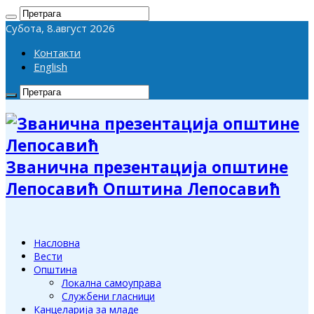
Субота, 8.август 2026
Контакти
English
Званична презентација општине
Лепосавић Општина Лепосавић
Насловна
Вести
Општина
Локална самоуправа
Службени гласници
Канцеларија за младе