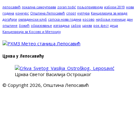
лепосавић
локална самоуправа
zoran todić
пољопривреда
избори 2019
нова
година
конкурс
Општина Лепосавић
спорт
култура
Канцеларија за младе
догађаји
омладински клуб
српска нова година
косово
најбољи ученици
дан
општине
божић
образовање
изградња
сабор
црква
рок фест
деца
Канцеларија за Косово и Метохију
Црква у Лепосавићу
Црква Светог Василија Острошког
© Copyright 2026, Општина Лепосавић