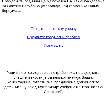
Поводом 26. годишњице од почетка НАТО бомбардовања
на Савезну Републику Југославију, код споменика Палим
борцима …
Питајте општинску управу
Пријавите комунални проблем
Имам идеју
Ради бољег сагледавања потреба локалне заједнице,
учешће јавности је од великог значаја. Вашим
коментарима, сугестијама, предлозима допринесите
дефинисању заједничке визије уређења центра насеља
Лепосавић.