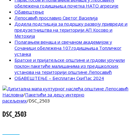
обележена годишњица почетка НАТО агресије
Обавештење
Лепосавић прославио Светог Василија
Додела подстицаја за подршку развоју привреде и
предузетништва на територији АП Косово и
Метохија
Полагањем венаца и свечаном академијом у
Сочаници обележена 107.годишњица Топличког
устанка
Братске и пријатељске општине и грдови уручили
поклон пакетиће малишанима из предшколских
установа на територији општине Лепосавић
ОБАВЕШТЕЊЕ – Бесплатан СкиПас 2024
Насловна
/
Пакетићи за децу интерно
расељених
/
DSC_2503
DSC_2503