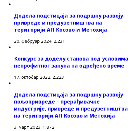
Додела подстицаја за подршку развоју
привреде и предузетништва на
територији АП Косово и Метохија
20. фебруар 2024.
2,231
Конкурс за доделу станова под условима
непрофитног закупа на одређено време
17. октобар 2022.
2,223
Додела подстицаја за подршку развоју
пољопривреде – прерађивачке
индустрије, привреде и предузетништва
на територији АП Косово и Метохија
3. март 2023.
1,872