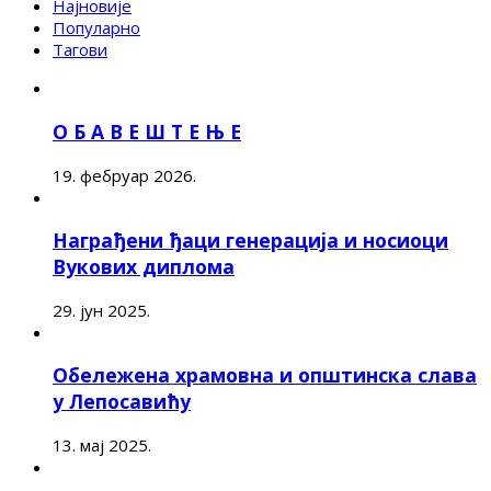
Најновије
Популарно
Тагови
О Б А В Е Ш Т Е Њ Е
19. фебруар 2026.
Награђени ђаци генерација и носиоци
Вукових диплома
29. јун 2025.
Обележена храмовна и општинска слава
у Лепосавићу
13. мај 2025.