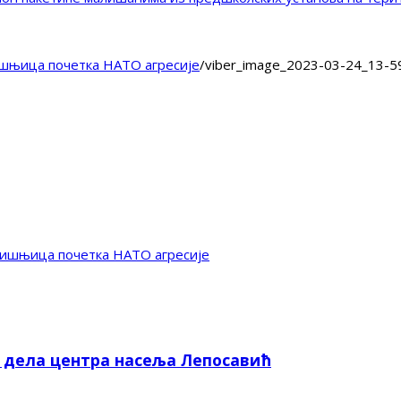
шњица почетка НАТО агресије
/
viber_image_2023-03-24_13-5
дишњица почетка НАТО агресије
е дела центра насеља Лепосавић