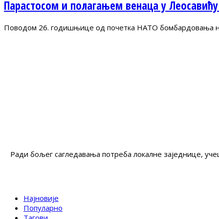
Парастосом и полагањем венаца у Леосавићу
Поводом 26. годишњице од почетка НАТО бомбардовања на 
Ради бољег сагледавања потреба локалне заједнице, учеш
Најновије
Популарно
Тагови