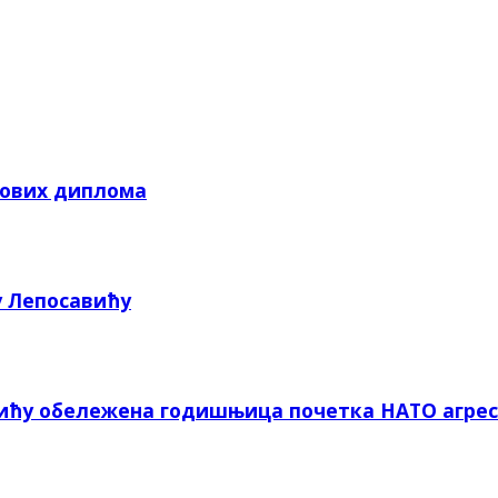
кових диплома
у Лепосавићу
вићу обележена годишњица почетка НАТО агрес