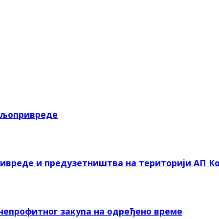
пољопривреде
ривреде и предузетништва на територији АП Ко
 непрофитног закупа на одређено време