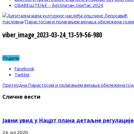
ОБАВЕШТЕЊЕ – Бесплатан СкиПас 2024
Насловна
/
Парастосом и полагањем венаца обележена годи
viber_image_2023-03-24_13-59-56-980
Подели
Facebook
Twitter
Претходна
Парастосом и полагањем венаца обележена го
Сличне вести
Јавни увид у Нацрт плана детаљне регулациј
24. јул 2020.