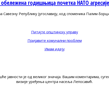
 обележена годишњица почетка НАТО агресиј
Савезну Републику Југославију, код споменика Палим борц
Питајте општинску управу
Пријавите комунални проблем
Имам идеју
ће јавности је од великог значаја. Вашим коментарима, су
визије уређења центра насеља Лепосавић.