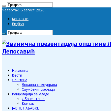
Четвртак, 6.август 2026
Контакти
English
Лепосавић
Насловна
Вести
Општина
Локална самоуправа
Службени гласници
Канцеларија за младе
Обавештења
Контакт
ЈАВНЕ НАБАВКЕ