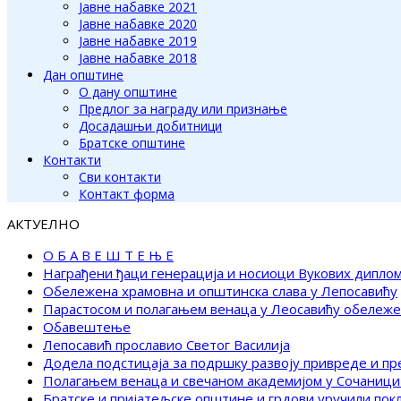
Јавне набавке 2021
Јавне набавке 2020
Јавне набавке 2019
Јавне набавке 2018
Дан општине
О дану општине
Предлог за награду или признање
Досадашњи добитници
Братске општине
Контакти
Сви контакти
Контакт форма
АКТУЕЛНО
О Б А В Е Ш Т Е Њ Е
Награђени ђаци генерација и носиоци Вукових дипло
Обележена храмовна и општинска слава у Лепосавићу
Парастосом и полагањем венаца у Леосавићу обележ
Обавештење
Лепосавић прославио Светог Василија
Додела подстицаја за подршку развоју привреде и п
Полагањем венаца и свечаном академијом у Сочаници
Братске и пријатељске општине и грдови уручили по