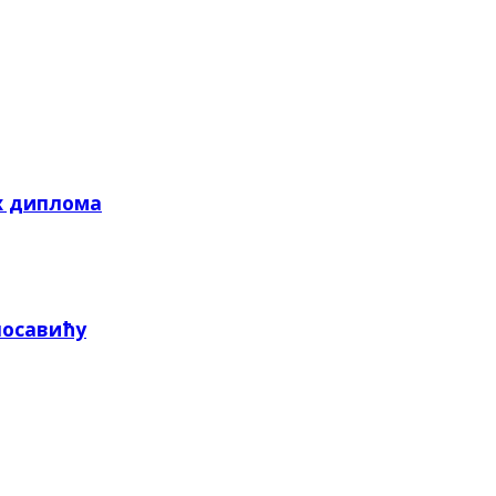
х диплома
посавићу