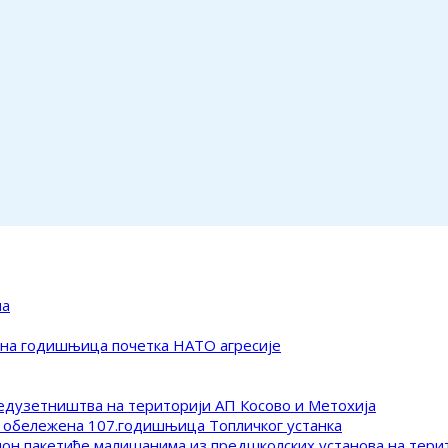
ма
ена годишњица почетка НАТО агресије
редузетништва на територији АП Косово и Метохија
 обележена 107.годишњица Топличког устанка
клон пакетиће малишанима из предшколских установа на тер