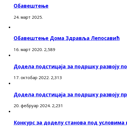
Обавештење
24. март 2025.
Обавештење Дома Здравља Лепосавић
16. март 2020.
2,589
Додела подстицаја за подршку развоју 
17. октобар 2022.
2,313
Додела подстицаја за подршку развоју п
20. фебруар 2024.
2,231
Конкурс за доделу станова под условима