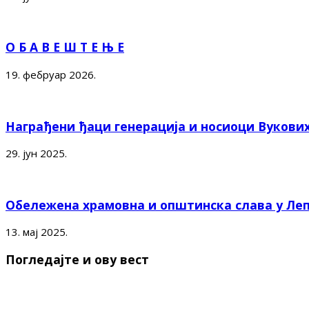
О Б А В Е Ш Т Е Њ Е
19. фебруар 2026.
Награђени ђаци генерација и носиоци Вукови
29. јун 2025.
Обележена храмовна и општинска слава у Ле
13. мај 2025.
Погледајте и ову вест