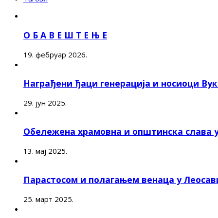
О Б А В Е Ш Т Е Њ Е
19. фебруар 2026.
Награђени ђаци генерација и носиоци Ву
29. јун 2025.
Обележена храмовна и општинска слава 
13. мај 2025.
Парастосом и полагањем венаца у Леоса
25. март 2025.