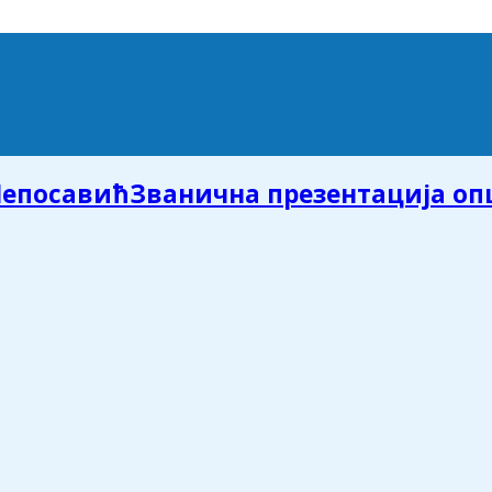
Званична презентација о