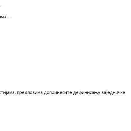
е
има …
гестијама, предлозима допринесите дефинисању заједничке