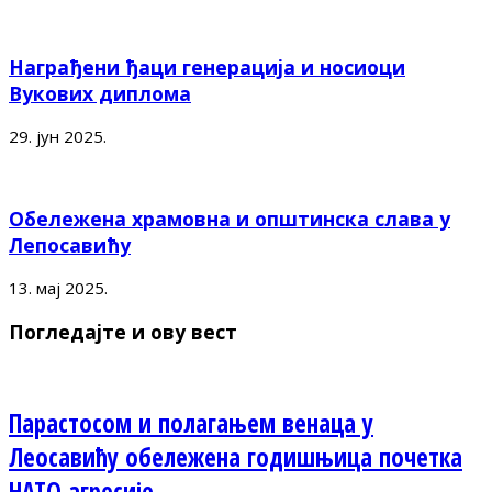
Награђени ђаци генерација и носиоци
Вукових диплома
29. јун 2025.
Обележена храмовна и општинска слава у
Лепосавићу
13. мај 2025.
Погледајте и ову вест
Парастосом и полагањем венаца у
Леосавићу обележена годишњица почетка
НАТО агресије