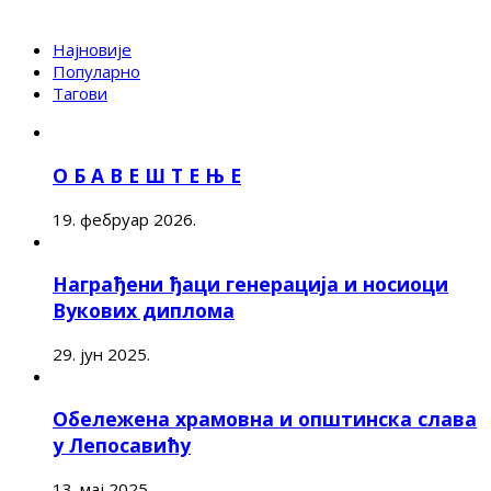
Најновије
Популарно
Тагови
О Б А В Е Ш Т Е Њ Е
19. фебруар 2026.
Награђени ђаци генерација и носиоци
Вукових диплома
29. јун 2025.
Обележена храмовна и општинска слава
у Лепосавићу
13. мај 2025.