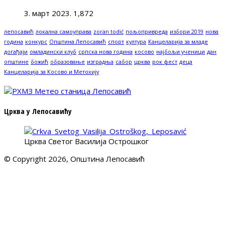
3. март 2023.
1,872
лепосавић
локална самоуправа
zoran todić
пољопривреда
избори 2019
нова
година
конкурс
Општина Лепосавић
спорт
култура
Канцеларија за младе
догађаји
омладински клуб
српска нова година
косово
најбољи ученици
дан
општине
божић
образовање
изградња
сабор
црква
рок фест
деца
Канцеларија за Косово и Метохију
Црква у Лепосавићу
Црква Светог Василија Острошког
© Copyright 2026, Општина Лепосавић