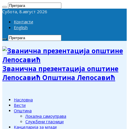
Субота, 8.август 2026
Контакти
English
Званична презентација општине
Лепосавић Општина Лепосавић
Насловна
Вести
Општина
Локална самоуправа
Службени гласници
Канцеларија за младе