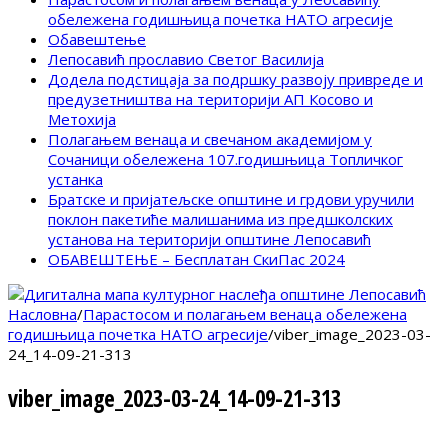
обележена годишњица почетка НАТО агресије
Обавештење
Лепосавић прославио Светог Василија
Додела подстицаја за подршку развоју привреде и
предузетништва на територији АП Косово и
Метохија
Полагањем венаца и свечаном академијом у
Сочаници обележена 107.годишњица Топличког
устанка
Братске и пријатељске општине и грдови уручили
поклон пакетиће малишанима из предшколских
установа на територији општине Лепосавић
ОБАВЕШТЕЊЕ – Бесплатан СкиПас 2024
Насловна
/
Парастосом и полагањем венаца обележена
годишњица почетка НАТО агресије
/
viber_image_2023-03-
24_14-09-21-313
viber_image_2023-03-24_14-09-21-313