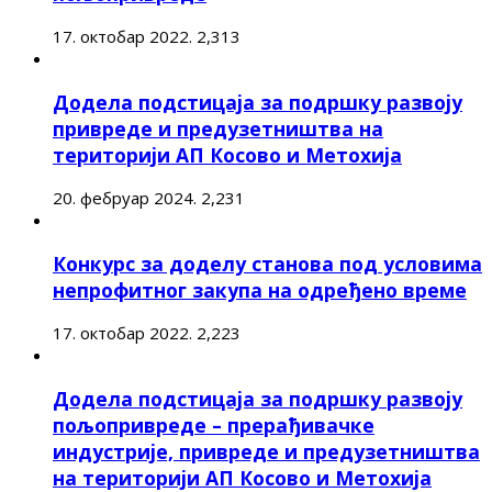
17. октобар 2022.
2,313
Додела подстицаја за подршку развоју
привреде и предузетништва на
територији АП Косово и Метохија
20. фебруар 2024.
2,231
Конкурс за доделу станова под условима
непрофитног закупа на одређено време
17. октобар 2022.
2,223
Додела подстицаја за подршку развоју
пољопривреде – прерађивачке
индустрије, привреде и предузетништва
на територији АП Косово и Метохија