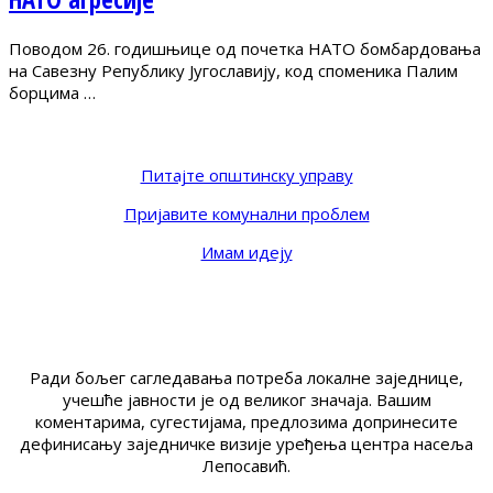
Поводом 26. годишњице од почетка НАТО бомбардовања
на Савезну Републику Југославију, код споменика Палим
борцима …
Питајте општинску управу
Пријавите комунални проблем
Имам идеју
Ради бољег сагледавања потреба локалне заједнице,
учешће јавности је од великог значаја. Вашим
коментарима, сугестијама, предлозима допринесите
дефинисању заједничке визије уређења центра насеља
Лепосавић.