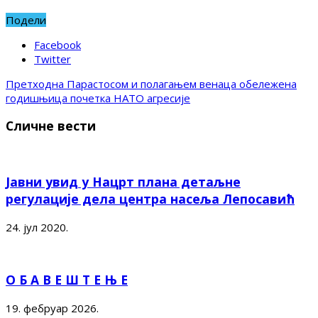
Подели
Facebook
Twitter
Претходна
Парастосом и полагањем венаца обележена
годишњица почетка НАТО агресије
Сличне вести
Јавни увид у Нацрт плана детаљне
регулације дела центра насеља Лепосавић
24. јул 2020.
О Б А В Е Ш Т Е Њ Е
19. фебруар 2026.