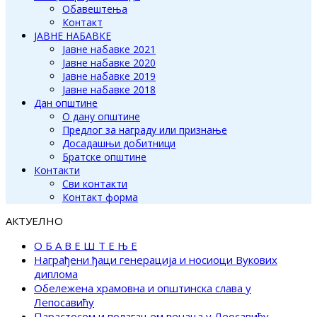
Обавештења
Контакт
ЈАВНЕ НАБАВКЕ
Јавне набавке 2021
Јавне набавке 2020
Јавне набавке 2019
Јавне набавке 2018
Дан општине
О дану општине
Предлог за награду или признање
Досадашњи добитници
Братске општине
Контакти
Сви контакти
Контакт форма
АКТУЕЛНО
О Б А В Е Ш Т Е Њ Е
Награђени ђаци генерација и носиоци Вукових
диплома
Обележена храмовна и општинска слава у
Лепосавићу
Парастосом и полагањем венаца у Леосавићу