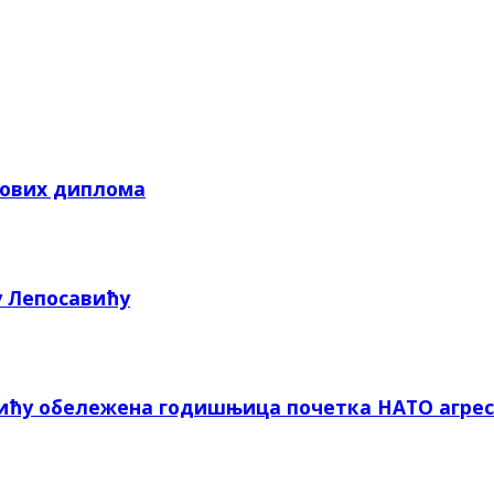
кових диплома
у Лепосавићу
вићу обележена годишњица почетка НАТО агрес