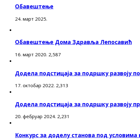
Обавештење
24. март 2025.
Обавештење Дома Здравља Лепосавић
16. март 2020.
2,587
Додела подстицаја за подршку развоју 
17. октобар 2022.
2,313
Додела подстицаја за подршку развоју п
20. фебруар 2024.
2,231
Конкурс за доделу станова под условима