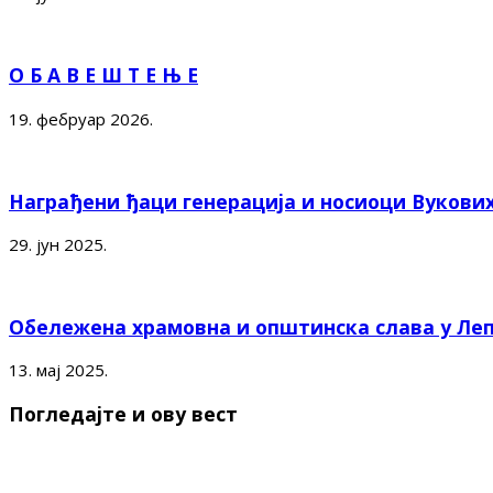
О Б А В Е Ш Т Е Њ Е
19. фебруар 2026.
Награђени ђаци генерација и носиоци Вукови
29. јун 2025.
Обележена храмовна и општинска слава у Ле
13. мај 2025.
Погледајте и ову вест