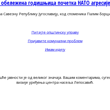
 обележена годишњица почетка НАТО агресиј
Савезну Републику Југославију, код споменика Палим борц
Питајте општинску управу
Пријавите комунални проблем
Имам идеју
ће јавности је од великог значаја. Вашим коментарима, су
визије уређења центра насеља Лепосавић.