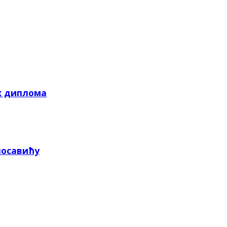
х диплома
посавићу