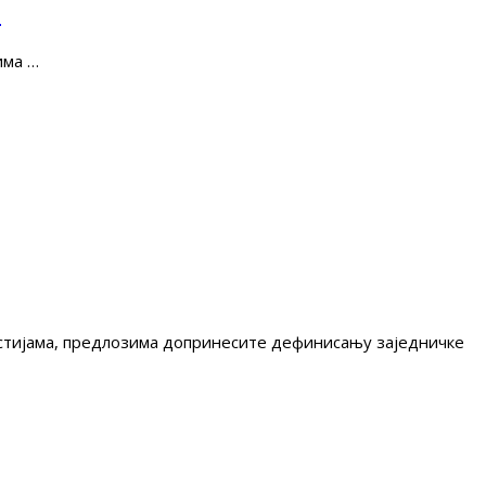
е
има …
гестијама, предлозима допринесите дефинисању заједничке