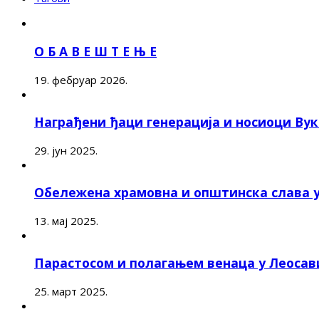
О Б А В Е Ш Т Е Њ Е
19. фебруар 2026.
Награђени ђаци генерација и носиоци Ву
29. јун 2025.
Обележена храмовна и општинска слава 
13. мај 2025.
Парастосом и полагањем венаца у Леоса
25. март 2025.