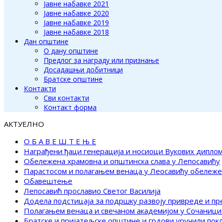
Јавне набавке 2021
Јавне набавке 2020
Јавне набавке 2019
Јавне набавке 2018
Дан општине
О дану општине
Предлог за награду или признање
Досадашњи добитници
Братске општине
Контакти
Сви контакти
Контакт форма
АКТУЕЛНО
О Б А В Е Ш Т Е Њ Е
Награђени ђаци генерација и носиоци Вукових дипло
Обележена храмовна и општинска слава у Лепосавићу
Парастосом и полагањем венаца у Леосавићу обележ
Обавештење
Лепосавић прославио Светог Василија
Додела подстицаја за подршку развоју привреде и п
Полагањем венаца и свечаном академијом у Сочаници
Братске и пријатељске општине и грдови уручили по