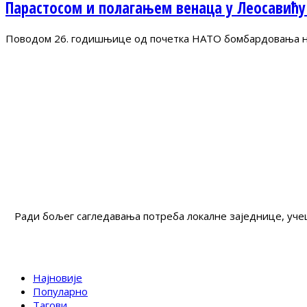
Парастосом и полагањем венаца у Леосавићу
Поводом 26. годишњице од почетка НАТО бомбардовања на 
Ради бољег сагледавања потреба локалне заједнице, учеш
Најновије
Популарно
Тагови