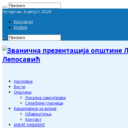
Четвртак, 6.август 2026
Контакти
English
Лепосавић
Насловна
Вести
Општина
Локална самоуправа
Службени гласници
Канцеларија за младе
Обавештења
Контакт
ЈАВНЕ НАБАВКЕ