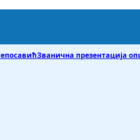
Званична презентација о