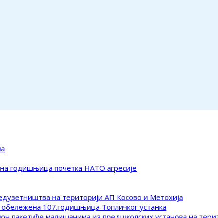
ма
ена годишњица почетка НАТО агресије
редузетништва на територији АП Косово и Метохија
 обележена 107.годишњица Топличког устанка
клон пакетиће малишанима из предшколских установа на тер