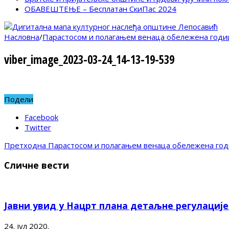
ОБАВЕШТЕЊЕ – Бесплатан СкиПас 2024
Насловна
/
Парастосом и полагањем венаца обележена годи
viber_image_2023-03-24_14-13-19-539
Подели
Facebook
Twitter
Претходна
Парастосом и полагањем венаца обележена го
Сличне вести
Јавни увид у Нацрт плана детаљне регулациј
24. јул 2020.