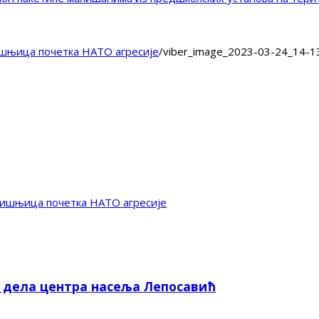
шњица почетка НАТО агресије
/
viber_image_2023-03-24_14-1
дишњица почетка НАТО агресије
е дела центра насеља Лепосавић