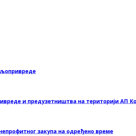
пољопривреде
ривреде и предузетништва на територији АП Ко
 непрофитног закупа на одређено време