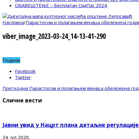
ОБАВЕШТЕЊЕ – Бесплатан СкиПас 2024
Насловна
/
Парастосом и полагањем венаца обележена годи
viber_image_2023-03-24_14-13-41-290
Подели
Facebook
Twitter
Претходна
Парастосом и полагањем венаца обележена го
Сличне вести
Јавни увид у Нацрт плана детаљне регулациј
24. јул 2020.