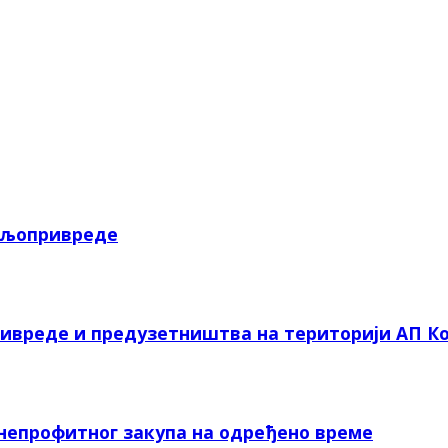
пољопривреде
ривреде и предузетништва на територији АП Ко
 непрофитног закупа на одређено време