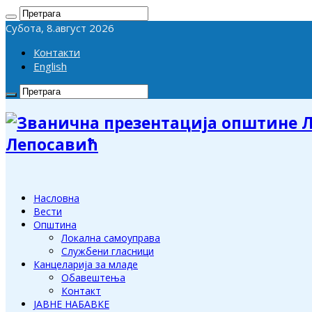
Субота, 8.август 2026
Контакти
English
Лепосавић
Насловна
Вести
Општина
Локална самоуправа
Службени гласници
Канцеларија за младе
Обавештења
Контакт
ЈАВНЕ НАБАВКЕ