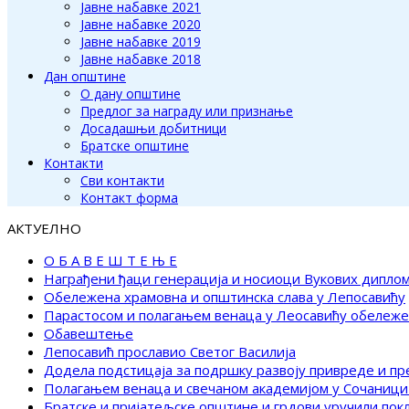
Јавне набавке 2021
Јавне набавке 2020
Јавне набавке 2019
Јавне набавке 2018
Дан општине
О дану општине
Предлог за награду или признање
Досадашњи добитници
Братске општине
Контакти
Сви контакти
Контакт форма
АКТУЕЛНО
О Б А В Е Ш Т Е Њ Е
Награђени ђаци генерација и носиоци Вукових дипло
Обележена храмовна и општинска слава у Лепосавићу
Парастосом и полагањем венаца у Леосавићу обележ
Обавештење
Лепосавић прославио Светог Василија
Додела подстицаја за подршку развоју привреде и п
Полагањем венаца и свечаном академијом у Сочаници
Братске и пријатељске општине и грдови уручили по