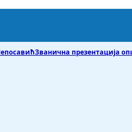
Званична презентација о