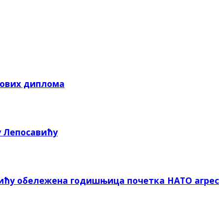
кових диплома
у Лепосавићу
вићу обележена годишњица почетка НАТО агрес