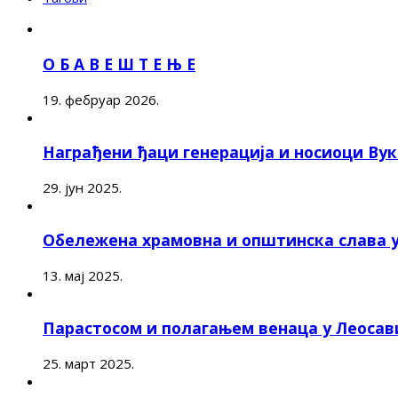
О Б А В Е Ш Т Е Њ Е
19. фебруар 2026.
Награђени ђаци генерација и носиоци Ву
29. јун 2025.
Обележена храмовна и општинска слава 
13. мај 2025.
Парастосом и полагањем венаца у Леоса
25. март 2025.