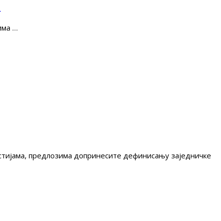
е
има …
гестијама, предлозима допринесите дефинисању заједничке