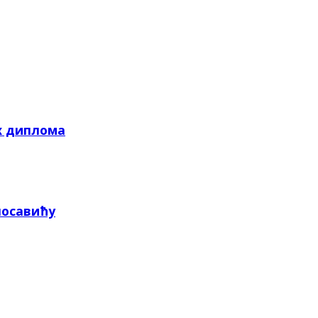
х диплома
посавићу