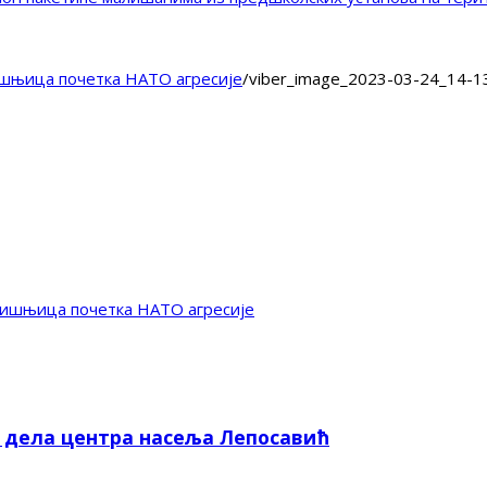
шњица почетка НАТО агресије
/
viber_image_2023-03-24_14-1
дишњица почетка НАТО агресије
е дела центра насеља Лепосавић