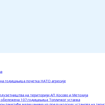
ма
ена годишњица почетка НАТО агресије
редузетништва на територији АП Косово и Метохија
 обележена 107.годишњица Топличког устанка
клон пакетиће малишанима из предшколских установа на тер