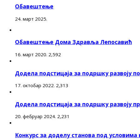
Обавештење
24. март 2025.
Обавештење Дома Здравља Лепосавић
16. март 2020.
2,592
Додела подстицаја за подршку развоју 
17. октобар 2022.
2,313
Додела подстицаја за подршку развоју п
20. фебруар 2024.
2,231
Конкурс за доделу станова под условима