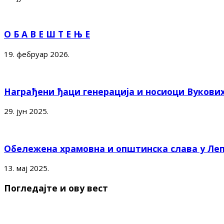
О Б А В Е Ш Т Е Њ Е
19. фебруар 2026.
Награђени ђаци генерација и носиоци Вукови
29. јун 2025.
Обележена храмовна и општинска слава у Ле
13. мај 2025.
Погледајте и ову вест