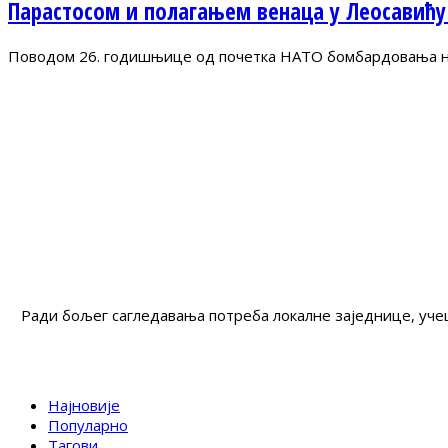
Парастосом и полагањем венаца у Леосавићу
Поводом 26. годишњице од почетка НАТО бомбардовања на 
Ради бољег сагледавања потреба локалне заједнице, учеш
Најновије
Популарно
Тагови