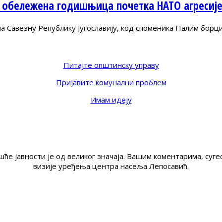
 обележена годишњица почетка НАТО агресиј
Савезну Републику Југославију, код споменика Палим борц
Питајте општинску управу
Пријавите комунални проблем
Имам идеју
ће јавности је од великог значаја. Вашим коментарима, су
визије уређења центра насеља Лепосавић.