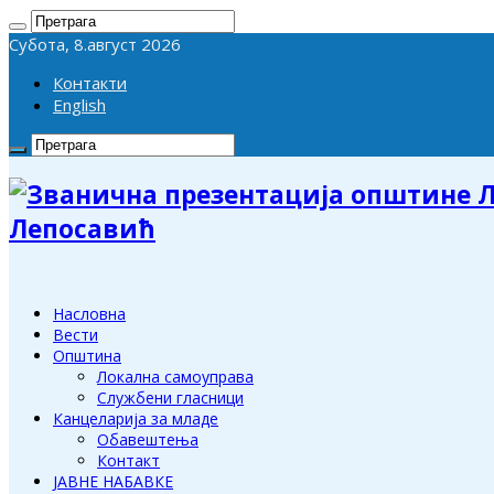
Субота, 8.август 2026
Контакти
English
Лепосавић
Насловна
Вести
Општина
Локална самоуправа
Службени гласници
Канцеларија за младе
Обавештења
Контакт
ЈАВНЕ НАБАВКЕ