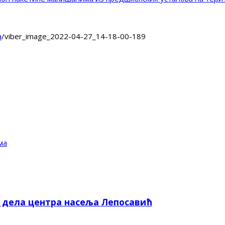
а
/
viber_image_2022-04-27_14-18-00-189
ма
е дела центра насеља Лепосавић