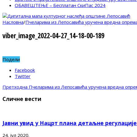
ОБАВЕШТЕЊЕ – Бесплатан СкиПас 2024
Насловна
/
Пчеларима из Лепосавића уручена вредна опрем
viber_image_2022-04-27_14-18-00-189
Подели
Facebook
Twitter
Претходна
Пчеларима из Лепосавића уручена вредна опре
Сличне вести
Јавни увид у Нацрт плана детаљне регулациј
24. јул 2020.