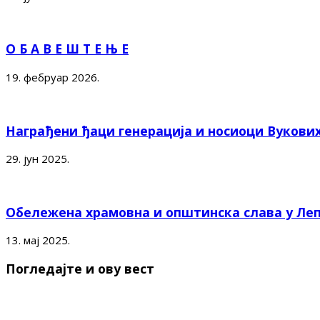
О Б А В Е Ш Т Е Њ Е
19. фебруар 2026.
Награђени ђаци генерација и носиоци Вукови
29. јун 2025.
Обележена храмовна и општинска слава у Ле
13. мај 2025.
Погледајте и ову вест