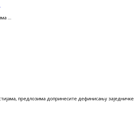
е
има …
гестијама, предлозима допринесите дефинисању заједничке