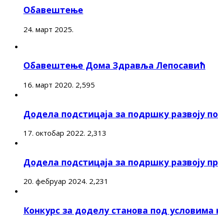
Обавештење
24. март 2025.
Обавештење Дома Здравља Лепосавић
16. март 2020.
2,595
Додела подстицаја за подршку развоју 
17. октобар 2022.
2,313
Додела подстицаја за подршку развоју п
20. фебруар 2024.
2,231
Конкурс за доделу станова под условима