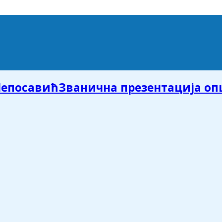
Званична презентација о