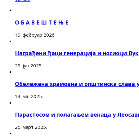
О Б А В Е Ш Т Е Њ Е
19. фебруар 2026.
Награђени ђаци генерација и носиоци Ву
29. јун 2025.
Обележена храмовна и општинска слава 
13. мај 2025.
Парастосом и полагањем венаца у Леоса
25. март 2025.