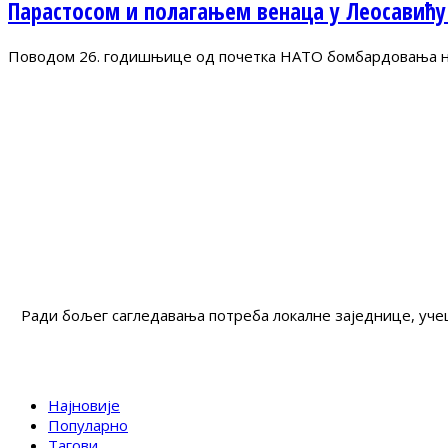
Парастосом и полагањем венаца у Леосавићу
Поводом 26. годишњице од почетка НАТО бомбардовања на 
Ради бољег сагледавања потреба локалне заједнице, учеш
Најновије
Популарно
Тагови