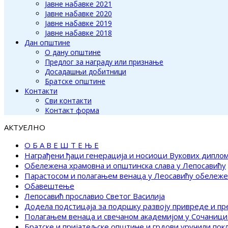
Јавне набавке 2021
Јавне набавке 2020
Јавне набавке 2019
Јавне набавке 2018
Дан општине
О дану општине
Предлог за награду или признање
Досадашњи добитници
Братске општине
Контакти
Сви контакти
Контакт форма
АКТУЕЛНО
О Б А В Е Ш Т Е Њ Е
Награђени ђаци генерација и носиоци Вукових дипло
Обележена храмовна и општинска слава у Лепосавићу
Парастосом и полагањем венаца у Леосавићу обележ
Обавештење
Лепосавић прославио Светог Василија
Додела подстицаја за подршку развоју привреде и п
Полагањем венаца и свечаном академијом у Сочаници
Братске и пријатељске општине и грдови уручили по