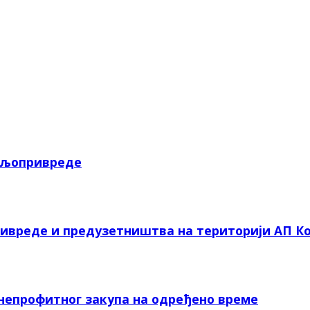
пољопривреде
ривреде и предузетништва на територији АП Ко
 непрофитног закупа на одређено време