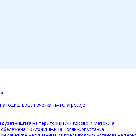
ма
ена годишњица почетка НАТО агресије
редузетништва на територији АП Косово и Метохија
 обележена 107.годишњица Топличког устанка
клон пакетиће малишанима из предшколских установа на тер