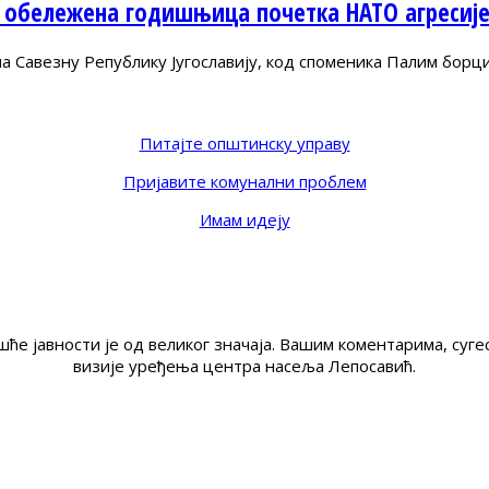
 обележена годишњица почетка НАТО агресиј
Савезну Републику Југославију, код споменика Палим борц
Питајте општинску управу
Пријавите комунални проблем
Имам идеју
ће јавности је од великог значаја. Вашим коментарима, су
визије уређења центра насеља Лепосавић.