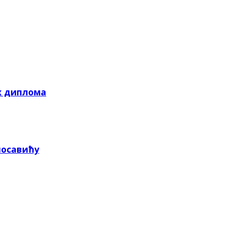
х диплома
посавићу