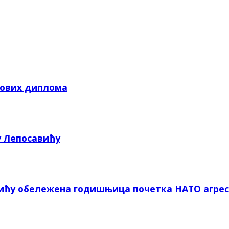
кових диплома
у Лепосавићу
вићу обележена годишњица почетка НАТО агрес