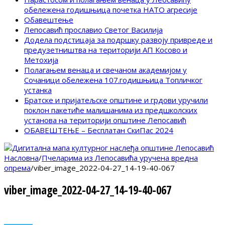
обележена годишњица почетка НАТО агресије
Обавештење
Лепосавић прославио Светог Василија
Додела подстицаја за подршку развоју привреде и
предузетништва на територији АП Косово и
Метохија
Полагањем венаца и свечаном академијом у
Сочаници обележена 107.годишњица Топличког
устанка
Братске и пријатељске општине и грдови уручили
поклон пакетиће малишанима из предшколских
установа на територији општине Лепосавић
ОБАВЕШТЕЊЕ – Бесплатан СкиПас 2024
Насловна
/
Пчеларима из Лепосавића уручена вредна
опрема
/
viber_image_2022-04-27_14-19-40-067
viber_image_2022-04-27_14-19-40-067