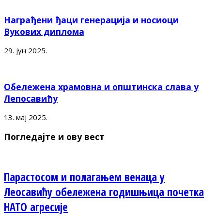
Награђени ђаци генерација и носиоци
Вукових диплома
29. јун 2025.
Обележена храмовна и општинска слава у
Лепосавићу
13. мај 2025.
Погледајте и ову вест
Парастосом и полагањем венаца у
Леосавићу обележена годишњица почетка
НАТО агресије