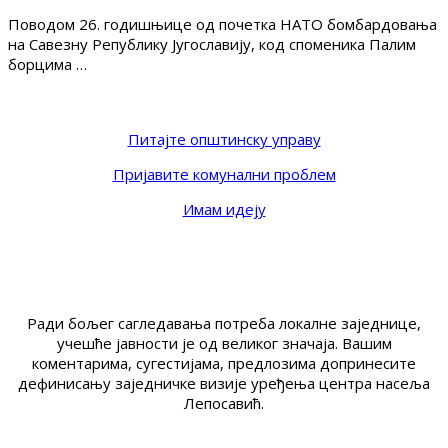
Поводом 26. годишњице од почетка НАТО бомбардовања
на Савезну Републику Југославију, код споменика Палим
борцима …
Питајте општинску управу
Пријавите комунални проблем
Имам идеју
Ради бољег сагледавања потреба локалне заједнице,
учешће јавности је од великог значаја. Вашим
коментарима, сугестијама, предлозима допринесите
дефинисању заједничке визије уређења центра насеља
Лепосавић.