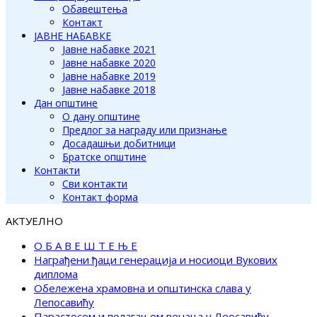
Обавештења
Контакт
ЈАВНЕ НАБАВКЕ
Јавне набавке 2021
Јавне набавке 2020
Јавне набавке 2019
Јавне набавке 2018
Дан општине
О дану општине
Предлог за награду или признање
Досадашњи добитници
Братске општине
Контакти
Сви контакти
Контакт форма
АКТУЕЛНО
О Б А В Е Ш Т Е Њ Е
Награђени ђаци генерација и носиоци Вукових
диплома
Обележена храмовна и општинска слава у
Лепосавићу
Парастосом и полагањем венаца у Леосавићу