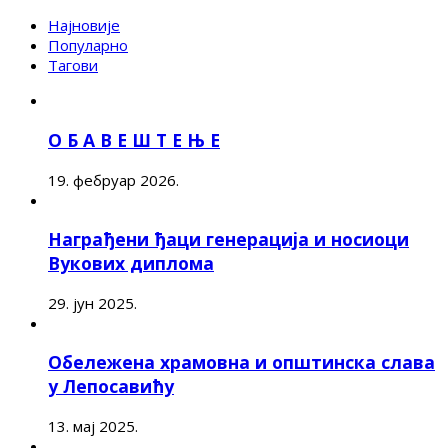
Најновије
Популарно
Тагови
О Б А В Е Ш Т Е Њ Е
19. фебруар 2026.
Награђени ђаци генерација и носиоци
Вукових диплома
29. јун 2025.
Обележена храмовна и општинска слава
у Лепосавићу
13. мај 2025.