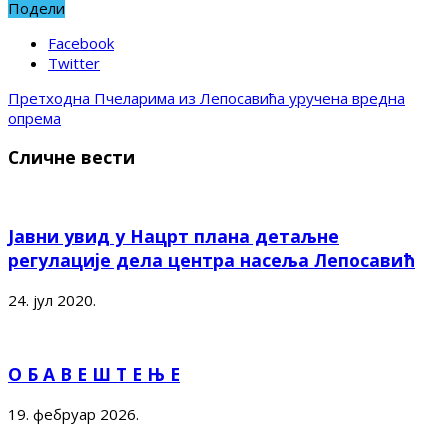
Подели
Facebook
Twitter
Претходна
Пчеларима из Лепосавића уручена вредна
опрема
Сличне вести
Јавни увид у Нацрт плана детаљне
регулације дела центра насеља Лепосавић
24. јул 2020.
О Б А В Е Ш Т Е Њ Е
19. фебруар 2026.