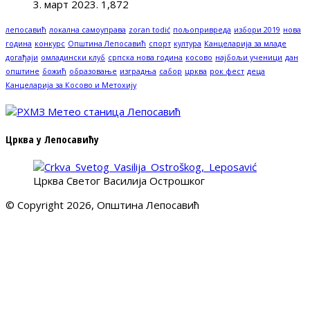
3. март 2023.
1,872
лепосавић
локална самоуправа
zoran todić
пољопривреда
избори 2019
нова
година
конкурс
Општина Лепосавић
спорт
култура
Канцеларија за младе
догађаји
омладински клуб
српска нова година
косово
најбољи ученици
дан
општине
божић
образовање
изградња
сабор
црква
рок фест
деца
Канцеларија за Косово и Метохију
Црква у Лепосавићу
Црква Светог Василија Острошког
© Copyright 2026, Општина Лепосавић