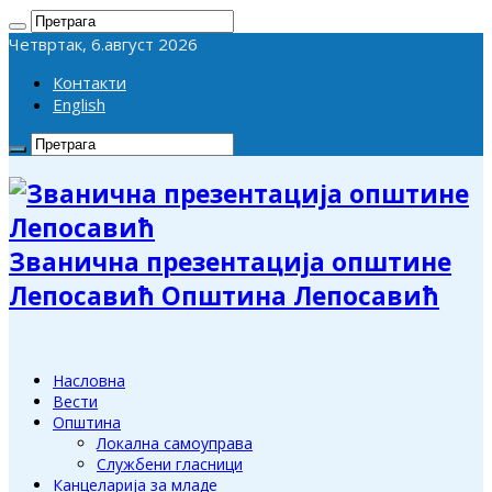
Четвртак, 6.август 2026
Контакти
English
Званична презентација општине
Лепосавић Општина Лепосавић
Насловна
Вести
Општина
Локална самоуправа
Службени гласници
Канцеларија за младе