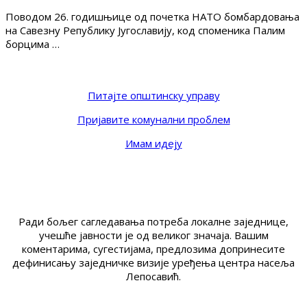
Поводом 26. годишњице од почетка НАТО бомбардовања
на Савезну Републику Југославију, код споменика Палим
борцима …
Питајте општинску управу
Пријавите комунални проблем
Имам идеју
Ради бољег сагледавања потреба локалне заједнице,
учешће јавности је од великог значаја. Вашим
коментарима, сугестијама, предлозима допринесите
дефинисању заједничке визије уређења центра насеља
Лепосавић.