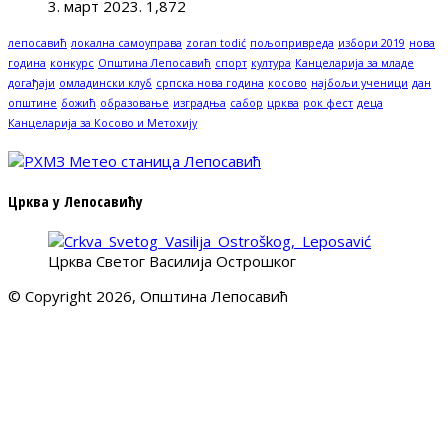
3. март 2023.
1,872
лепосавић
локална самоуправа
zoran todić
пољопривреда
избори 2019
нова
година
конкурс
Општина Лепосавић
спорт
култура
Канцеларија за младе
догађаји
омладински клуб
српска нова година
косово
најбољи ученици
дан
општине
божић
образовање
изградња
сабор
црква
рок фест
деца
Канцеларија за Косово и Метохију
Црква у Лепосавићу
Црква Светог Василија Острошког
© Copyright 2026, Општина Лепосавић