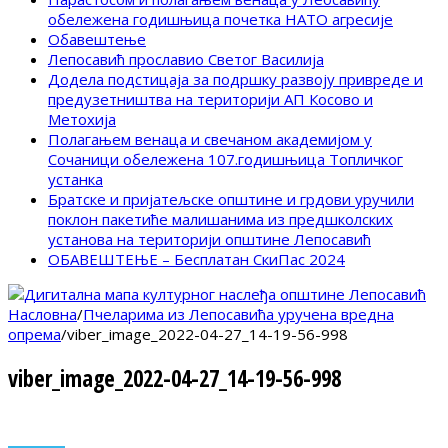
обележена годишњица почетка НАТО агресије
Обавештење
Лепосавић прославио Светог Василија
Додела подстицаја за подршку развоју привреде и
предузетништва на територији АП Косово и
Метохија
Полагањем венаца и свечаном академијом у
Сочаници обележена 107.годишњица Топличког
устанка
Братске и пријатељске општине и грдови уручили
поклон пакетиће малишанима из предшколских
установа на територији општине Лепосавић
ОБАВЕШТЕЊЕ – Бесплатан СкиПас 2024
Насловна
/
Пчеларима из Лепосавића уручена вредна
опрема
/
viber_image_2022-04-27_14-19-56-998
viber_image_2022-04-27_14-19-56-998