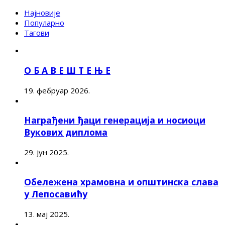
Најновије
Популарно
Тагови
О Б А В Е Ш Т Е Њ Е
19. фебруар 2026.
Награђени ђаци генерација и носиоци
Вукових диплома
29. јун 2025.
Обележена храмовна и општинска слава
у Лепосавићу
13. мај 2025.