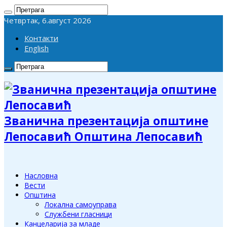
Четвртак, 6.август 2026
Контакти
English
Званична презентација општине
Лепосавић Општина Лепосавић
Насловна
Вести
Општина
Локална самоуправа
Службени гласници
Канцеларија за младе