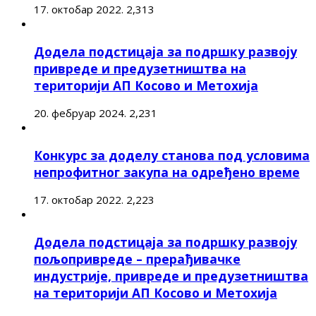
17. октобар 2022.
2,313
Додела подстицаја за подршку развоју
привреде и предузетништва на
територији АП Косово и Метохија
20. фебруар 2024.
2,231
Конкурс за доделу станова под условима
непрофитног закупа на одређено време
17. октобар 2022.
2,223
Додела подстицаја за подршку развоју
пољопривреде – прерађивачке
индустрије, привреде и предузетништва
на територији АП Косово и Метохија