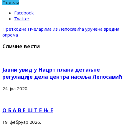
Подели
Facebook
Twitter
Претходна
Пчеларима из Лепосавића уручена вредна
опрема
Сличне вести
Јавни увид у Нацрт плана детаљне
регулације дела центра насеља Лепосавић
24. јул 2020.
О Б А В Е Ш Т Е Њ Е
19. фебруар 2026.