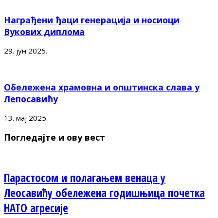
Награђени ђаци генерација и носиоци
Вукових диплома
29. јун 2025.
Обележена храмовна и општинска слава у
Лепосавићу
13. мај 2025.
Погледајте и ову вест
Парастосом и полагањем венаца у
Леосавићу обележена годишњица почетка
НАТО агресије