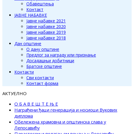
Обавештења
Контакт
ЈАВНЕ НАБАВКЕ
Јавне набавке 2021
Јавне набавке 2020
Јавне набавке 2019
Јавне набавке 2018
Дан општине
О дану општине
Предлог за награду или признање
Досадашњи добитници
Братске општине
Контакти
Сви контакти
Контакт форма
АКТУЕЛНО
О Б А В Е Ш Т Е Њ Е
Награђени ђаци генерација и носиоци Вукових
диплома
Обележена храмовна и општинска слава у
Лепосавићу
Парастосом и полагањем венаца у Леосавићу