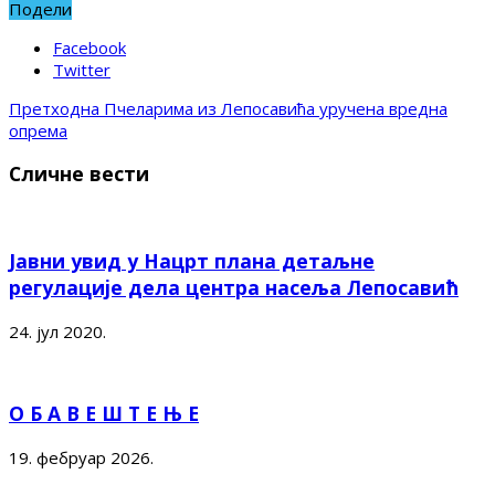
Подели
Facebook
Twitter
Претходна
Пчеларима из Лепосавића уручена вредна
опрема
Сличне вести
Јавни увид у Нацрт плана детаљне
регулације дела центра насеља Лепосавић
24. јул 2020.
О Б А В Е Ш Т Е Њ Е
19. фебруар 2026.