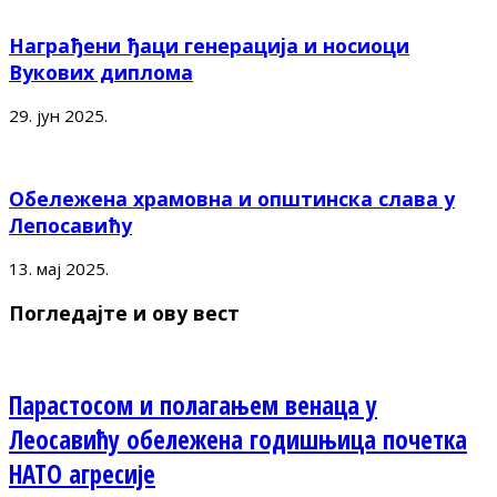
Награђени ђаци генерација и носиоци
Вукових диплома
29. јун 2025.
Обележена храмовна и општинска слава у
Лепосавићу
13. мај 2025.
Погледајте и ову вест
Парастосом и полагањем венаца у
Леосавићу обележена годишњица почетка
НАТО агресије