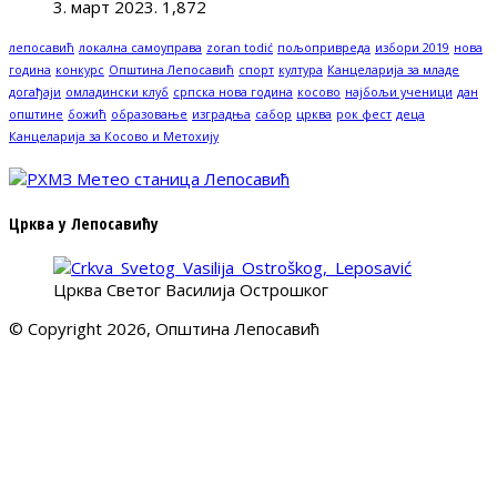
3. март 2023.
1,872
лепосавић
локална самоуправа
zoran todić
пољопривреда
избори 2019
нова
година
конкурс
Општина Лепосавић
спорт
култура
Канцеларија за младе
догађаји
омладински клуб
српска нова година
косово
најбољи ученици
дан
општине
божић
образовање
изградња
сабор
црква
рок фест
деца
Канцеларија за Косово и Метохију
Црква у Лепосавићу
Црква Светог Василија Острошког
© Copyright 2026, Општина Лепосавић