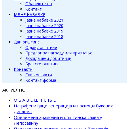
Обавештења
Контакт
ЈАВНЕ НАБАВКЕ
Јавне набавке 2021
Јавне набавке 2020
Јавне набавке 2019
Јавне набавке 2018
Дан општине
О дану општине
Предлог за награду или признање
Досадашњи добитници
Братске општине
Контакти
Сви контакти
Контакт форма
АКТУЕЛНО
О Б А В Е Ш Т Е Њ Е
Награђени ђаци генерација и носиоци Вукових
диплома
Обележена храмовна и општинска слава у
Лепосавићу
Парастосом и полагањем венаца у Леосавићу