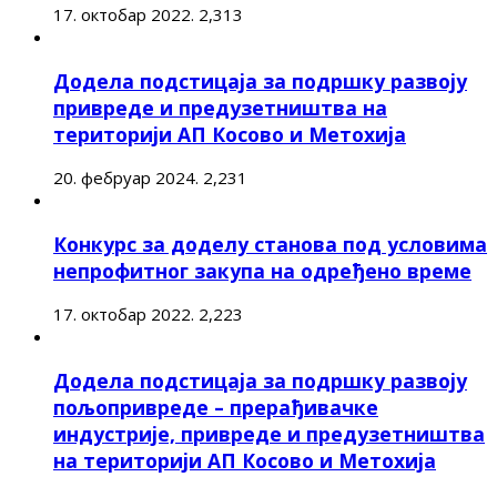
17. октобар 2022.
2,313
Додела подстицаја за подршку развоју
привреде и предузетништва на
територији АП Косово и Метохија
20. фебруар 2024.
2,231
Конкурс за доделу станова под условима
непрофитног закупа на одређено време
17. октобар 2022.
2,223
Додела подстицаја за подршку развоју
пољопривреде – прерађивачке
индустрије, привреде и предузетништва
на територији АП Косово и Метохија