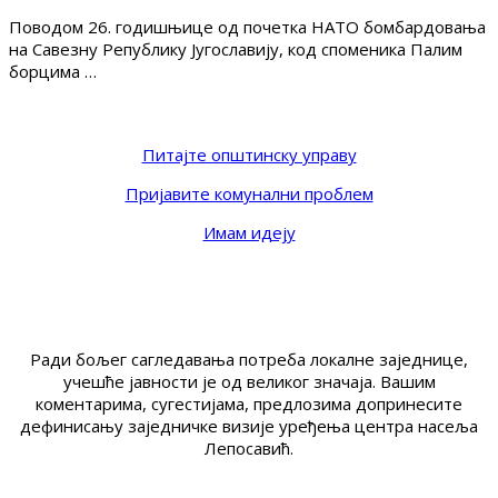
Поводом 26. годишњице од почетка НАТО бомбардовања
на Савезну Републику Југославију, код споменика Палим
борцима …
Питајте општинску управу
Пријавите комунални проблем
Имам идеју
Ради бољег сагледавања потреба локалне заједнице,
учешће јавности је од великог значаја. Вашим
коментарима, сугестијама, предлозима допринесите
дефинисању заједничке визије уређења центра насеља
Лепосавић.