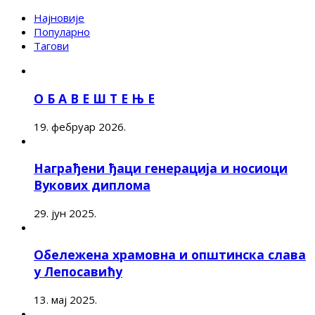
Најновије
Популарно
Тагови
О Б А В Е Ш Т Е Њ Е
19. фебруар 2026.
Награђени ђаци генерација и носиоци
Вукових диплома
29. јун 2025.
Обележена храмовна и општинска слава
у Лепосавићу
13. мај 2025.