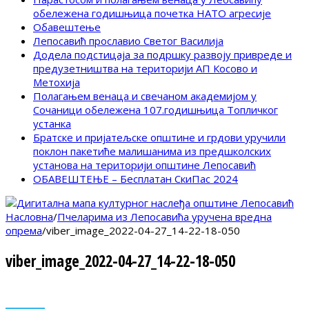
обележена годишњица почетка НАТО агресије
Обавештење
Лепосавић прославио Светог Василија
Додела подстицаја за подршку развоју привреде и
предузетништва на територији АП Косово и
Метохија
Полагањем венаца и свечаном академијом у
Сочаници обележена 107.годишњица Топличког
устанка
Братске и пријатељске општине и грдови уручили
поклон пакетиће малишанима из предшколских
установа на територији општине Лепосавић
ОБАВЕШТЕЊЕ – Бесплатан СкиПас 2024
Насловна
/
Пчеларима из Лепосавића уручена вредна
опрема
/
viber_image_2022-04-27_14-22-18-050
viber_image_2022-04-27_14-22-18-050