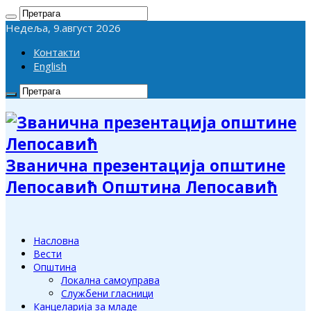
Недеља, 9.август 2026
Контакти
English
Званична презентација општине
Лепосавић Општина Лепосавић
Насловна
Вести
Општина
Локална самоуправа
Службени гласници
Канцеларија за младе