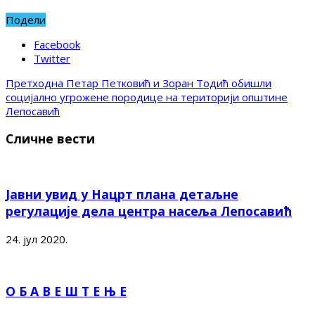
Подели
Facebook
Twitter
Претходна
Петар Петковић и Зоран Тодић обишли
социјално угрожене породице на територији општине
Лепосавић
Сличне вести
Јавни увид у Нацрт плана детаљне
регулације дела центра насеља Лепосавић
24. јул 2020.
О Б А В Е Ш Т Е Њ Е