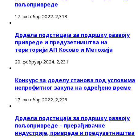
пољопривреде
17. октобар 2022.
2,313
Додела подстицаја за подршку развоју
привреде и предузетништва на
територији АП Косово и Метохија
20. фебруар 2024.
2,231
Конкурс за доделу станова под условима
непрофитног закупа на одређено време
17. октобар 2022.
2,223
Додела подстицаја за подршку развоју
пољопривреде – прерађивачке
индустрије, привреде и предузетништва