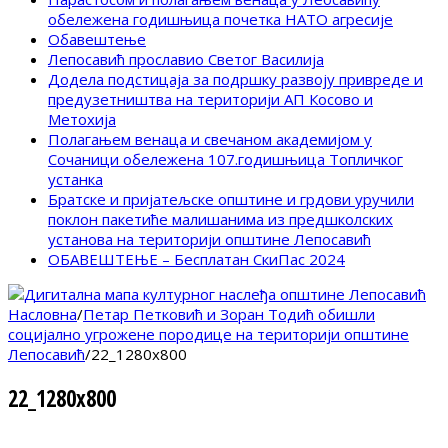
обележена годишњица почетка НАТО агресије
Обавештење
Лепосавић прославио Светог Василија
Додела подстицаја за подршку развоју привреде и
предузетништва на територији АП Косово и
Метохија
Полагањем венаца и свечаном академијом у
Сочаници обележена 107.годишњица Топличког
устанка
Братске и пријатељске општине и грдови уручили
поклон пакетиће малишанима из предшколских
установа на територији општине Лепосавић
ОБАВЕШТЕЊЕ – Бесплатан СкиПас 2024
Насловна
/
Петар Петковић и Зоран Тодић обишли
социјално угрожене породице на територији општине
Лепосавић
/
22_1280x800
22_1280x800