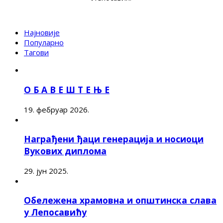
Најновије
Популарно
Тагови
О Б А В Е Ш Т Е Њ Е
19. фебруар 2026.
Награђени ђаци генерација и носиоци
Вукових диплома
29. јун 2025.
Обележена храмовна и општинска слава
у Лепосавићу