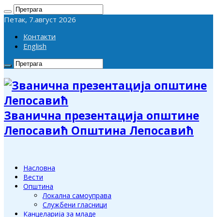
Петак, 7.август 2026
Контакти
English
Званична презентација општине
Лепосавић Општина Лепосавић
Насловна
Вести
Општина
Локална самоуправа
Службени гласници
Канцеларија за младе