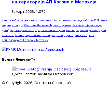
на територији АП Косово и Метохија
3. март 2023.
1,872
лепосавић
локална самоуправа
zoran todić
пољопривреда
избори 2019
нова
година
конкурс
Општина Лепосавић
спорт
култура
Канцеларија за младе
догађаји
омладински клуб
српска нова година
косово
најбољи ученици
дан
општине
божић
образовање
изградња
сабор
црква
рок фест
деца
Канцеларија за Косово и Метохију
Црква у Лепосавићу
Црква Светог Василија Острошког
© Copyright 2026, Општина Лепосавић