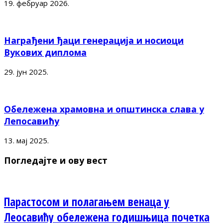
19. фебруар 2026.
Награђени ђаци генерација и носиоци
Вукових диплома
29. јун 2025.
Обележена храмовна и општинска слава у
Лепосавићу
13. мај 2025.
Погледајте и ову вест
Парастосом и полагањем венаца у
Леосавићу обележена годишњица почетка