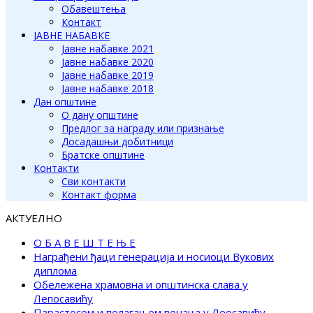
Обавештења
Контакт
ЈАВНЕ НАБАВКЕ
Јавне набавке 2021
Јавне набавке 2020
Јавне набавке 2019
Јавне набавке 2018
Дан општине
О дану општине
Предлог за награду или признање
Досадашњи добитници
Братске општине
Контакти
Сви контакти
Контакт форма
АКТУЕЛНО
О Б А В Е Ш Т Е Њ Е
Награђени ђаци генерација и носиоци Вукових
диплома
Обележена храмовна и општинска слава у
Лепосавићу
Парастосом и полагањем венаца у Леосавићу