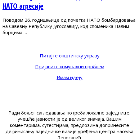
НАТО агресије
Поводом 26. годишњице од почетка НАТО бомбардовања
на Савезну Републику Југославију, код споменика Палим
борцима …
Питајте општинску управу
Пријавите комунални проблем
Имам идеју
Ради бољег сагледавања потреба локалне заједнице,
учешће јавности је од великог значаја. Вашим
коментарима, сугестијама, предлозима допринесите
дефинисању заједничке визије уређења центра насеља
Лепосавић.