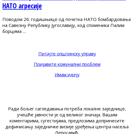
НАТО агресије
Поводом 26. годишњице од почетка НАТО бомбардовања
на Савезну Републику Југославију, код споменика Палим
борцима …
Питајте општинску управу
Пријавите комунални проблем
Имам идеју
Ради бољег сагледавања потреба локалне заједнице,
учешће јавности је од великог значаја. Вашим
коментарима, сугестијама, предлозима допринесите
дефинисању заједничке визије уређења центра насеља
Лепосавић.