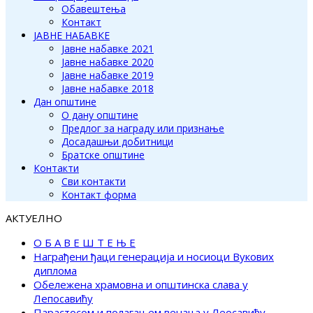
Обавештења
Контакт
ЈАВНЕ НАБАВКЕ
Јавне набавке 2021
Јавне набавке 2020
Јавне набавке 2019
Јавне набавке 2018
Дан општине
О дану општине
Предлог за награду или признање
Досадашњи добитници
Братске општине
Контакти
Сви контакти
Контакт форма
АКТУЕЛНО
О Б А В Е Ш Т Е Њ Е
Награђени ђаци генерација и носиоци Вукових
диплома
Обележена храмовна и општинска слава у
Лепосавићу
Парастосом и полагањем венаца у Леосавићу