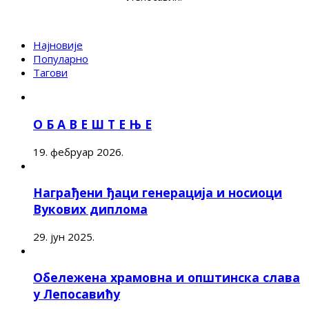
Најновије
Популарно
Тагови
О Б А В Е Ш Т Е Њ Е
19. фебруар 2026.
Награђени ђаци генерација и носиоци
Вукових диплома
29. јун 2025.
Обележена храмовна и општинска слава
у Лепосавићу