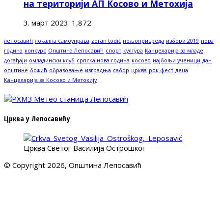
на територији АП Косово и Метохија
3. март 2023.
1,872
лепосавић
локална самоуправа
zoran todić
пољопривреда
избори 2019
нова
година
конкурс
Општина Лепосавић
спорт
култура
Канцеларија за младе
догађаји
омладински клуб
српска нова година
косово
најбољи ученици
дан
општине
божић
образовање
изградња
сабор
црква
рок фест
деца
Канцеларија за Косово и Метохију
Црква у Лепосавићу
Црква Светог Василија Острошког
© Copyright 2026, Општина Лепосавић