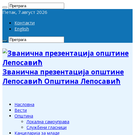
Петак, 7.август 2026
Контакти
English
Званична презентација општине
Лепосавић Општина Лепосавић
Насловна
Вести
Општина
Локална самоуправа
Службени гласници
Канцеларија за младе