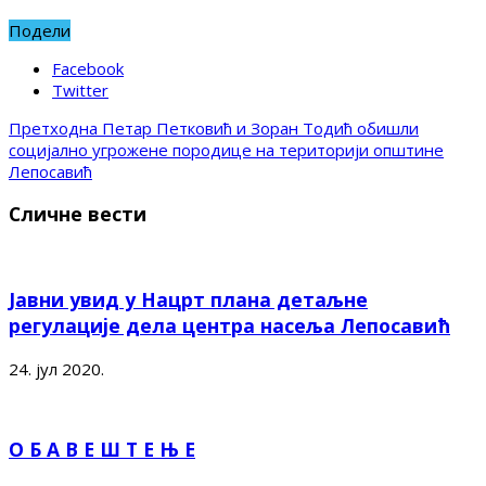
Подели
Facebook
Twitter
Претходна
Петар Петковић и Зоран Тодић обишли
социјално угрожене породице на територији општине
Лепосавић
Сличне вести
Јавни увид у Нацрт плана детаљне
регулације дела центра насеља Лепосавић
24. јул 2020.
О Б А В Е Ш Т Е Њ Е