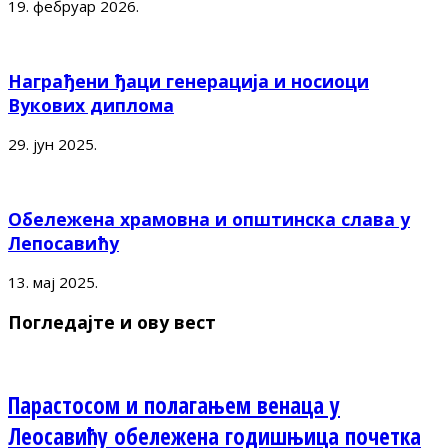
19. фебруар 2026.
Награђени ђаци генерација и носиоци
Вукових диплома
29. јун 2025.
Обележена храмовна и општинска слава у
Лепосавићу
13. мај 2025.
Погледајте и ову вест
Парастосом и полагањем венаца у
Леосавићу обележена годишњица почетка