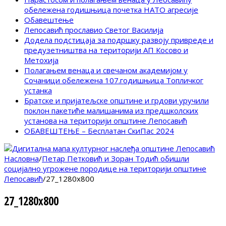
обележена годишњица почетка НАТО агресије
Обавештење
Лепосавић прославио Светог Василија
Додела подстицаја за подршку развоју привреде и
предузетништва на територији АП Косово и
Метохија
Полагањем венаца и свечаном академијом у
Сочаници обележена 107.годишњица Топличког
устанка
Братске и пријатељске општине и грдови уручили
поклон пакетиће малишанима из предшколских
установа на територији општине Лепосавић
ОБАВЕШТЕЊЕ – Бесплатан СкиПас 2024
Насловна
/
Петар Петковић и Зоран Тодић обишли
социјално угрожене породице на територији општине
Лепосавић
/
27_1280x800
27_1280x800