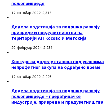
пољопривреде
17. октобар 2022.
2,313
Додела подстицаја за подршку развоју
привреде и предузетништва на
територији АП Косово и Метохија
20. фебруар 2024.
2,231
Конкурс за доделу станова под условима
непрофитног закупа на одређено време
17. октобар 2022.
2,223
Додела подстицаја за подршку развоју
пољопривреде – прерађивачке
индустрије, привреде и предузетништва