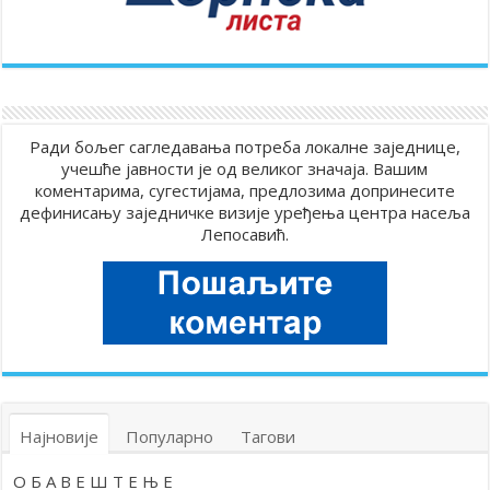
Ради бољег сагледавања потреба локалне заједнице,
учешће јавности је од великог значаја. Вашим
коментарима, сугестијама, предлозима допринесите
дефинисању заједничке визије уређења центра насеља
Лепосавић.
Најновије
Популарно
Тагови
О Б А В Е Ш Т Е Њ Е