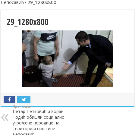
Лепосавић
/
29_1280x800
29_1280x800
Претходна
Петар Петковић и Зоран
Тодић обишли социјално
угрожене породице на
територији општине
Лепосавић