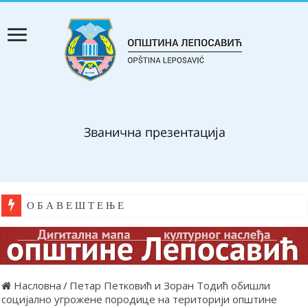
О Б А В Е Ш Т Е Њ Е
Насловна
/
Петар Петковић и Зоран Тодић обишли
социјално угрожене породице на територији општине