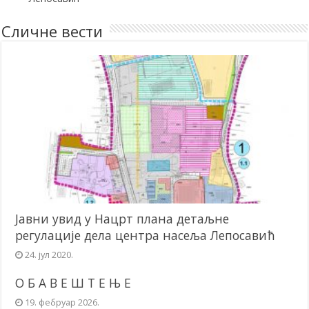
Сличне вести
Јавни увид у Нацрт плана детаљне
регулације дела центра насеља Лепосавић
24. јул 2020.
О Б А В Е Ш Т Е Њ Е
19. фебруар 2026.