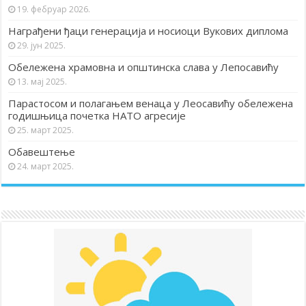
19. фебруар 2026.
Награђени ђаци генерација и носиоци Вукових диплома
29. јун 2025.
Обележена храмовна и општинска слава у Лепосавићу
13. мај 2025.
Парастосом и полагањем венаца у Леосавићу обележена
годишњица почетка НАТО агресије
25. март 2025.
Обавештење
24. март 2025.