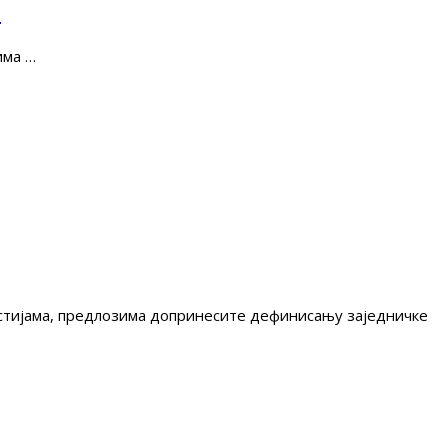
е
има …
гестијама, предлозима допринесите дефинисању заједничке