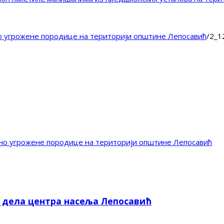
о угрожене породице на територији општине Лепосавић
/
2_1
но угрожене породице на територији општине Лепосавић
е дела центра насеља Лепосавић