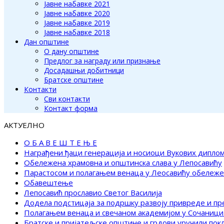
Јавне набавке 2021
Јавне набавке 2020
Јавне набавке 2019
Јавне набавке 2018
Дан општине
О дану општине
Предлог за награду или признање
Досадашњи добитници
Братске општине
Контакти
Сви контакти
Контакт форма
АКТУЕЛНО
О Б А В Е Ш Т Е Њ Е
Награђени ђаци генерација и носиоци Вукових дипло
Обележена храмовна и општинска слава у Лепосавићу
Парастосом и полагањем венаца у Леосавићу обележ
Обавештење
Лепосавић прославио Светог Василија
Додела подстицаја за подршку развоју привреде и п
Полагањем венаца и свечаном академијом у Сочаници
Братске и пријатељске општине и грдови уручили по