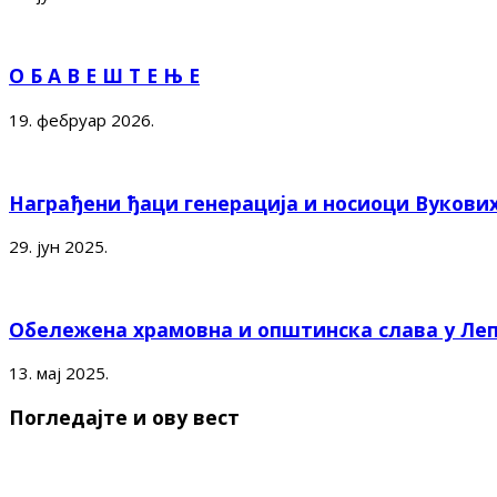
О Б А В Е Ш Т Е Њ Е
19. фебруар 2026.
Награђени ђаци генерација и носиоци Вукови
29. јун 2025.
Обележена храмовна и општинска слава у Ле
13. мај 2025.
Погледајте и ову вест