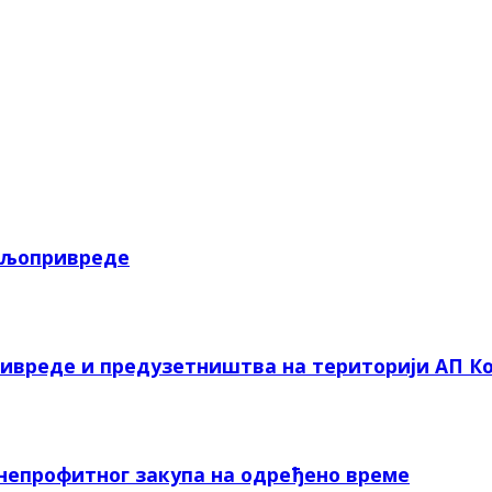
пољопривреде
ривреде и предузетништва на територији АП Ко
 непрофитног закупа на одређено време