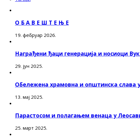
О Б А В Е Ш Т Е Њ Е
19. фебруар 2026.
Награђени ђаци генерација и носиоци Ву
29. јун 2025.
Обележена храмовна и општинска слава 
13. мај 2025.
Парастосом и полагањем венаца у Леоса
25. март 2025.