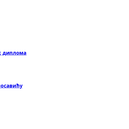
х диплома
посавићу