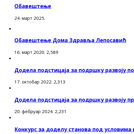
Обавештење
24. март 2025.
Обавештење Дома Здравља Лепосавић
16. март 2020.
2,589
Додела подстицаја за подршку развоју 
17. октобар 2022.
2,313
Додела подстицаја за подршку развоју п
20. фебруар 2024.
2,231
Конкурс за доделу станова под условима