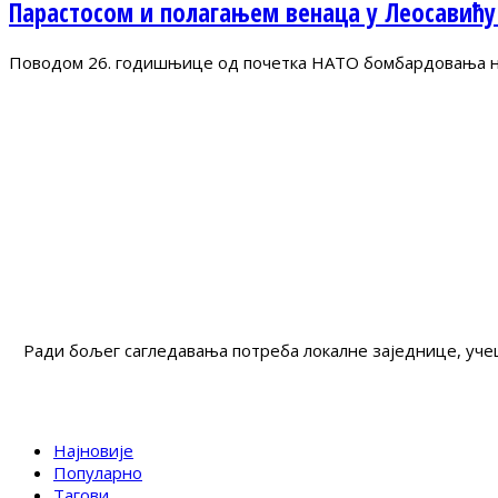
Парастосом и полагањем венаца у Леосавићу
Поводом 26. годишњице од почетка НАТО бомбардовања на 
Ради бољег сагледавања потреба локалне заједнице, учеш
Најновије
Популарно
Тагови