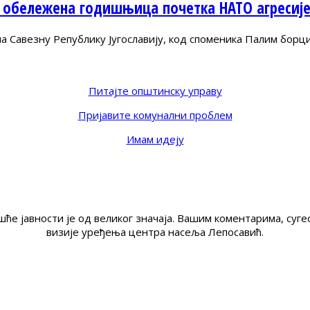
 обележена годишњица почетка НАТО агресиј
Савезну Републику Југославију, код споменика Палим борц
Питајте општинску управу
Пријавите комунални проблем
Имам идеју
ће јавности је од великог значаја. Вашим коментарима, су
визије уређења центра насеља Лепосавић.