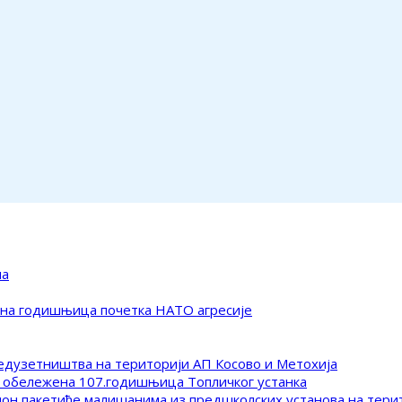
ма
ена годишњица почетка НАТО агресије
редузетништва на територији АП Косово и Метохија
 обележена 107.годишњица Топличког устанка
клон пакетиће малишанима из предшколских установа на тер