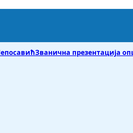
Званична презентација о