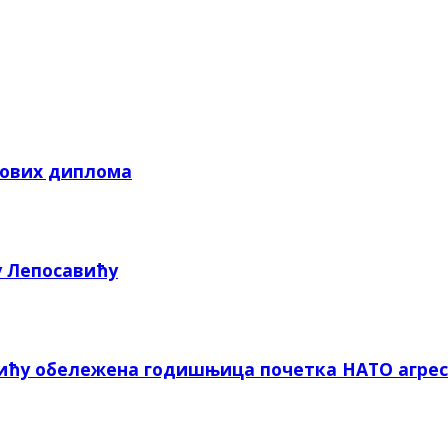
кових диплома
у Лепосавићу
вићу обележена годишњица почетка НАТО агрес