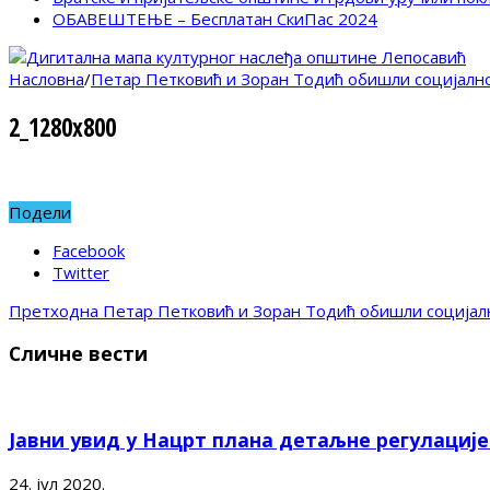
ОБАВЕШТЕЊЕ – Бесплатан СкиПас 2024
Насловна
/
Петар Петковић и Зоран Тодић обишли социјалн
2_1280x800
Подели
Facebook
Twitter
Претходна
Петар Петковић и Зоран Тодић обишли социјал
Сличне вести
Јавни увид у Нацрт плана детаљне регулациј
24. јул 2020.