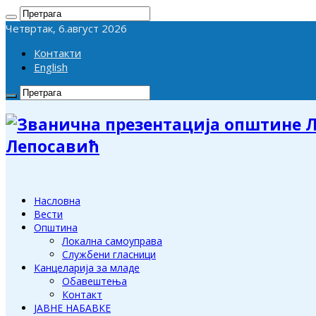
Четвртак, 6.август 2026
Контакти
English
Лепосавић
Насловна
Вести
Општина
Локална самоуправа
Службени гласници
Канцеларија за младе
Обавештења
Контакт
ЈАВНЕ НАБАВКЕ