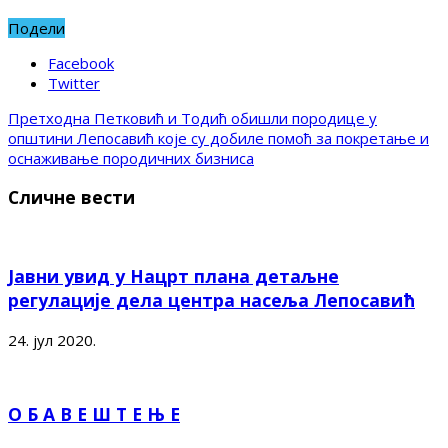
Подели
Facebook
Twitter
Претходна
Петковић и Тодић обишли породице у
општини Лепосавић које су добиле помоћ за покретање и
оснаживање породичних бизниса
Сличне вести
Јавни увид у Нацрт плана детаљне
регулације дела центра насеља Лепосавић
24. јул 2020.
О Б А В Е Ш Т Е Њ Е