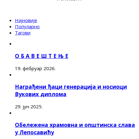
Најновије
Популарно
Тагови
О Б А В Е Ш Т Е Њ Е
19. фебруар 2026.
Награђени ђаци генерација и носиоци
Вукових диплома
29. јун 2025.
Обележена храмовна и општинска слава
у Лепосавићу