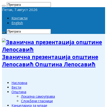
Петак, 7.август 2026
Контакти
English
Званична презентација општине
Лепосавић Општина Лепосавић
Насловна
Вести
Општина
Локална самоуправа
Службени гласници
Канцеларија за младе