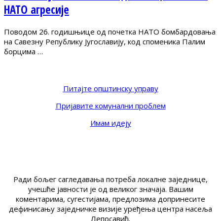
НАТО агресије
Поводом 26. годишњице од почетка НАТО бомбардовања
на Савезну Републику Југославију, код споменика Палим
борцима …
Питајте општинску управу
Пријавите комунални проблем
Имам идеју
Ради бољег сагледавања потреба локалне заједнице,
учешће јавности је од великог значаја. Вашим
коментарима, сугестијама, предлозима допринесите
дефинисању заједничке визије уређења центра насеља
Лепосавић.