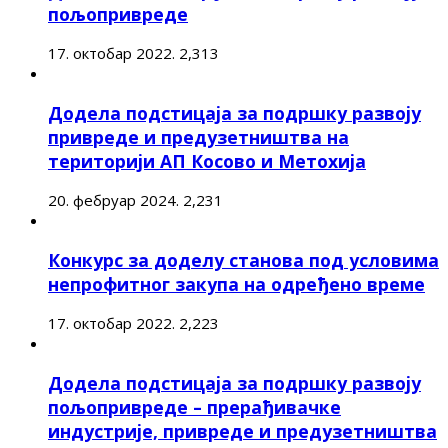
пољопривреде
17. октобар 2022.
2,313
Додела подстицаја за подршку развоју
привреде и предузетништва на
територији АП Косово и Метохија
20. фебруар 2024.
2,231
Конкурс за доделу станова под условима
непрофитног закупа на одређено време
17. октобар 2022.
2,223
Додела подстицаја за подршку развоју
пољопривреде – прерађивачке
индустрије, привреде и предузетништва