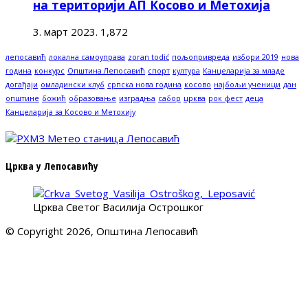
на територији АП Косово и Метохија
3. март 2023.
1,872
лепосавић
локална самоуправа
zoran todić
пољопривреда
избори 2019
нова
година
конкурс
Општина Лепосавић
спорт
култура
Канцеларија за младе
догађаји
омладински клуб
српска нова година
косово
најбољи ученици
дан
општине
божић
образовање
изградња
сабор
црква
рок фест
деца
Канцеларија за Косово и Метохију
Црква у Лепосавићу
Црква Светог Василија Острошког
© Copyright 2026, Општина Лепосавић