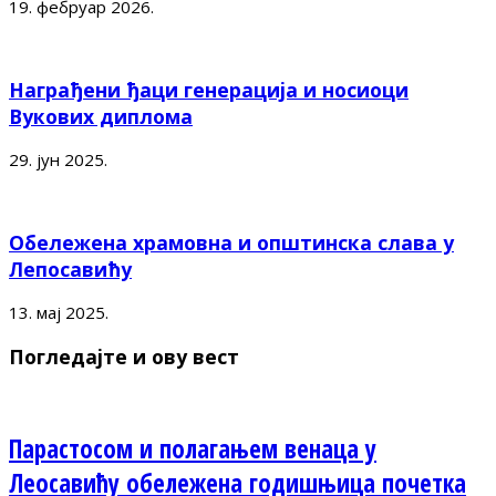
19. фебруар 2026.
Награђени ђаци генерација и носиоци
Вукових диплома
29. јун 2025.
Обележена храмовна и општинска слава у
Лепосавићу
13. мај 2025.
Погледајте и ову вест
Парастосом и полагањем венаца у
Леосавићу обележена годишњица почетка