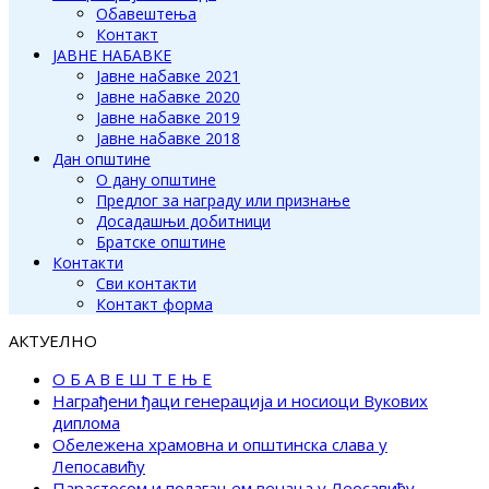
Обавештења
Контакт
ЈАВНЕ НАБАВКЕ
Јавне набавке 2021
Јавне набавке 2020
Јавне набавке 2019
Јавне набавке 2018
Дан општине
О дану општине
Предлог за награду или признање
Досадашњи добитници
Братске општине
Контакти
Сви контакти
Контакт форма
АКТУЕЛНО
О Б А В Е Ш Т Е Њ Е
Награђени ђаци генерација и носиоци Вукових
диплома
Обележена храмовна и општинска слава у
Лепосавићу
Парастосом и полагањем венаца у Леосавићу