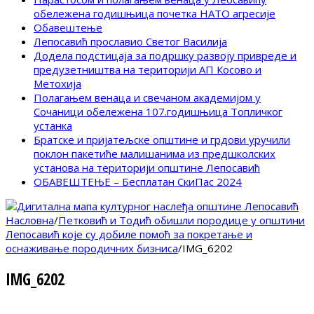
обележена годишњица почетка НАТО агресије
Обавештење
Лепосавић прославио Светог Василија
Додела подстицаја за подршку развоју привреде и
предузетништва на територији АП Косово и
Метохија
Полагањем венаца и свечаном академијом у
Сочаници обележена 107.годишњица Топличког
устанка
Братске и пријатељске општине и грдови уручили
поклон пакетиће малишанима из предшколских
установа на територији општине Лепосавић
ОБАВЕШТЕЊЕ – Бесплатан СкиПас 2024
Насловна
/
Петковић и Тодић обишли породице у општини
Лепосавић које су добиле помоћ за покретање и
оснаживање породичних бизниса
/
IMG_6202
IMG_6202