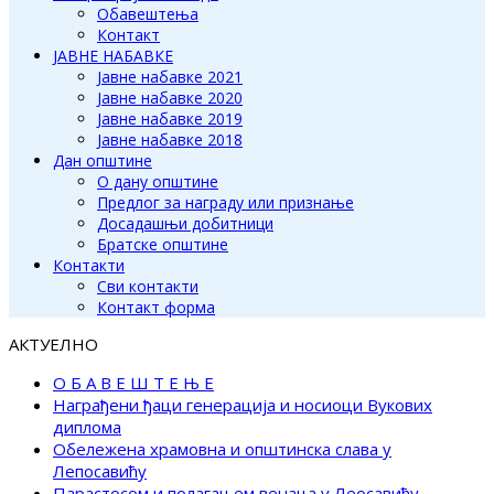
Обавештења
Контакт
ЈАВНЕ НАБАВКЕ
Јавне набавке 2021
Јавне набавке 2020
Јавне набавке 2019
Јавне набавке 2018
Дан општине
О дану општине
Предлог за награду или признање
Досадашњи добитници
Братске општине
Контакти
Сви контакти
Контакт форма
АКТУЕЛНО
О Б А В Е Ш Т Е Њ Е
Награђени ђаци генерација и носиоци Вукових
диплома
Обележена храмовна и општинска слава у
Лепосавићу
Парастосом и полагањем венаца у Леосавићу