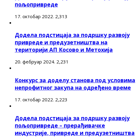
пољопривреде
17. октобар 2022.
2,313
Додела подстицаја за подршку развоју
привреде и предузетништва на
територији АП Косово и Метохија
20. фебруар 2024.
2,231
Конкурс за доделу станова под условима
непрофитног закупа на одређено време
17. октобар 2022.
2,223
Додела подстицаја за подршку развоју
пољопривреде – прерађивачке
индустрије, привреде и предузетништва