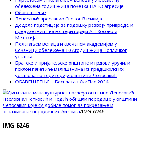
обележена годишњица почетка НАТО агресије
Обавештење
Лепосавић прославио Светог Василија
Додела подстицаја за подршку развоју привреде и
предузетништва на територији АП Косово и
Метохија
Полагањем венаца и свечаном академијом у
Сочаници обележена 107.годишњица Топличког
устанка
Братске и пријатељске општине и грдови уручили
поклон пакетиће малишанима из предшколских
установа на територији општине Лепосавић
ОБАВЕШТЕЊЕ – Бесплатан СкиПас 2024
Насловна
/
Петковић и Тодић обишли породице у општини
Лепосавић које су добиле помоћ за покретање и
оснаживање породичних бизниса
/
IMG_6246
IMG_6246