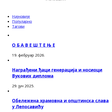
Најновије
Популарно
Тагови
О Б А В Е Ш Т Е Њ Е
19. фебруар 2026.
Награђени ђаци генерација и носиоци
Вукових диплома
29. јун 2025.
Обележена храмовна и општинска слава
у Лепосавићу