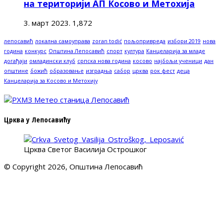
на територији АП Косово и Метохија
3. март 2023.
1,872
лепосавић
локална самоуправа
zoran todić
пољопривреда
избори 2019
нова
година
конкурс
Општина Лепосавић
спорт
култура
Канцеларија за младе
догађаји
омладински клуб
српска нова година
косово
најбољи ученици
дан
општине
божић
образовање
изградња
сабор
црква
рок фест
деца
Канцеларија за Косово и Метохију
Црква у Лепосавићу
Црква Светог Василија Острошког
© Copyright 2026, Општина Лепосавић