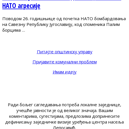
НАТО агресије
Поводом 26. годишњице од почетка НАТО бомбардовања
на Савезну Републику Југославију, код споменика Палим
борцима …
Питајте општинску управу
Пријавите комунални проблем
Имам идеју
Ради бољег сагледавања потреба локалне заједнице,
учешће јавности је од великог значаја. Вашим
коментарима, сугестијама, предлозима допринесите
дефинисању заједничке визије уређења центра насеља
Лепосавић.