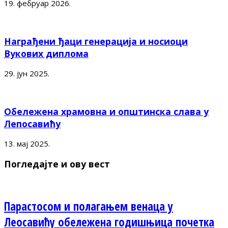
19. фебруар 2026.
Награђени ђаци генерација и носиоци
Вукових диплома
29. јун 2025.
Обележена храмовна и општинска слава у
Лепосавићу
13. мај 2025.
Погледајте и ову вест
Парастосом и полагањем венаца у
Леосавићу обележена годишњица почетка