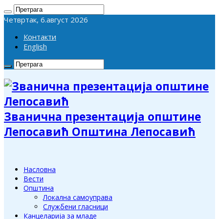
Четвртак, 6.август 2026
Контакти
English
Званична презентација општине
Лепосавић Општина Лепосавић
Насловна
Вести
Општина
Локална самоуправа
Службени гласници
Канцеларија за младе