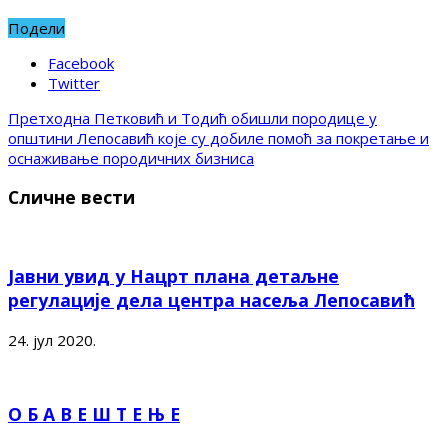
Подели
Facebook
Twitter
Претходна
Петковић и Тодић обишли породице у
општини Лепосавић које су добиле помоћ за покретање и
оснаживање породичних бизниса
Сличне вести
Јавни увид у Нацрт плана детаљне
регулације дела центра насеља Лепосавић
24. јул 2020.
О Б А В Е Ш Т Е Њ Е