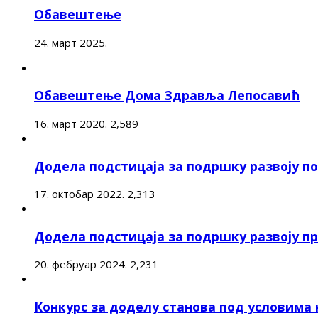
Обавештење
24. март 2025.
Обавештење Дома Здравља Лепосавић
16. март 2020.
2,589
Додела подстицаја за подршку развоју 
17. октобар 2022.
2,313
Додела подстицаја за подршку развоју п
20. фебруар 2024.
2,231
Конкурс за доделу станова под условима