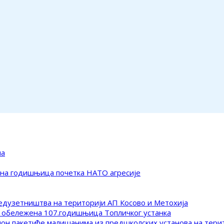
ма
ена годишњица почетка НАТО агресије
редузетништва на територији АП Косово и Метохија
 обележена 107.годишњица Топличког устанка
клон пакетиће малишанима из предшколских установа на тер