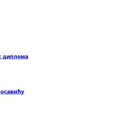
х диплома
посавићу