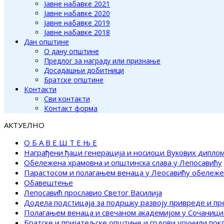
Јавне набавке 2021
Јавне набавке 2020
Јавне набавке 2019
Јавне набавке 2018
Дан општине
О дану општине
Предлог за награду или признање
Досадашњи добитници
Братске општине
Контакти
Сви контакти
Контакт форма
АКТУЕЛНО
О Б А В Е Ш Т Е Њ Е
Награђени ђаци генерација и носиоци Вукових дипло
Обележена храмовна и општинска слава у Лепосавићу
Парастосом и полагањем венаца у Леосавићу обележ
Обавештење
Лепосавић прославио Светог Василија
Додела подстицаја за подршку развоју привреде и п
Полагањем венаца и свечаном академијом у Сочаници
Братске и пријатељске општине и грдови уручили по