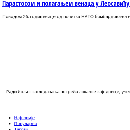
Парастосом и полагањем венаца у Леосавићу
Поводом 26. годишњице од почетка НАТО бомбардовања на 
Ради бољег сагледавања потреба локалне заједнице, учеш
Најновије
Популарно
Тагови