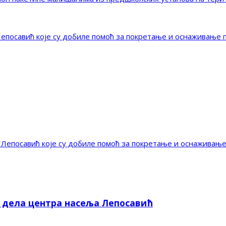
епосавић које су добиле помоћ за покретање и оснаживање 
Лепосавић које су добиле помоћ за покретање и оснаживањ
е дела центра насеља Лепосавић