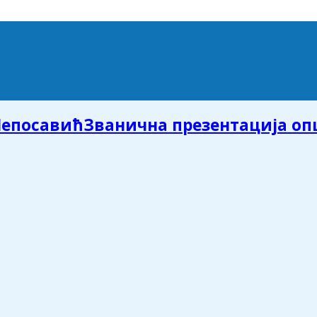
Званична презентација о