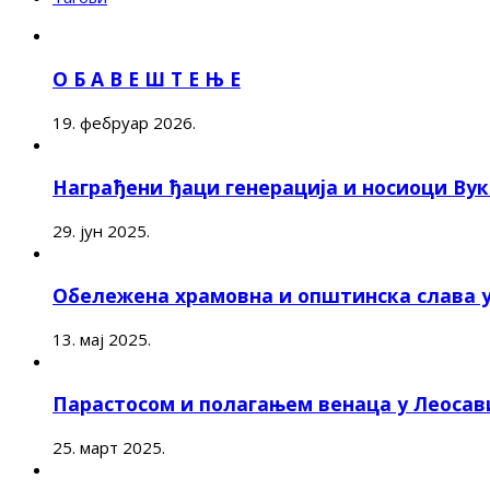
О Б А В Е Ш Т Е Њ Е
19. фебруар 2026.
Награђени ђаци генерација и носиоци Ву
29. јун 2025.
Обележена храмовна и општинска слава 
13. мај 2025.
Парастосом и полагањем венаца у Леоса
25. март 2025.