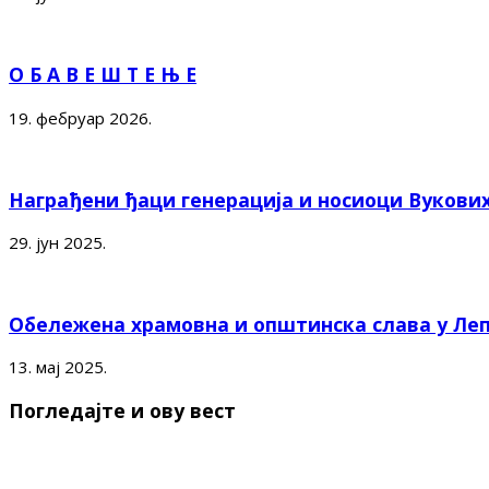
О Б А В Е Ш Т Е Њ Е
19. фебруар 2026.
Награђени ђаци генерација и носиоци Вукови
29. јун 2025.
Обележена храмовна и општинска слава у Ле
13. мај 2025.
Погледајте и ову вест