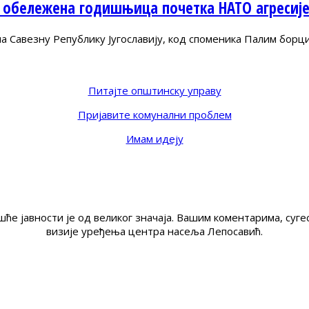
 обележена годишњица почетка НАТО агресиј
Савезну Републику Југославију, код споменика Палим борц
Питајте општинску управу
Пријавите комунални проблем
Имам идеју
ће јавности је од великог значаја. Вашим коментарима, су
визије уређења центра насеља Лепосавић.