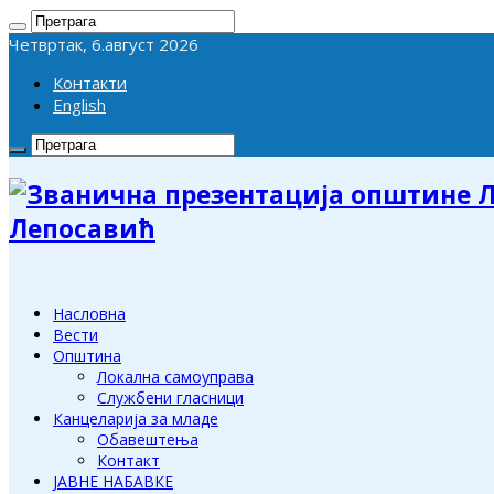
Четвртак, 6.август 2026
Контакти
English
Лепосавић
Насловна
Вести
Општина
Локална самоуправа
Службени гласници
Канцеларија за младе
Обавештења
Контакт
ЈАВНЕ НАБАВКЕ