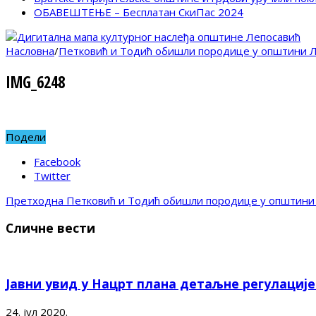
ОБАВЕШТЕЊЕ – Бесплатан СкиПас 2024
Насловна
/
Петковић и Тодић обишли породице у општини Л
IMG_6248
Подели
Facebook
Twitter
Претходна
Петковић и Тодић обишли породице у општини 
Сличне вести
Јавни увид у Нацрт плана детаљне регулациј
24. јул 2020.