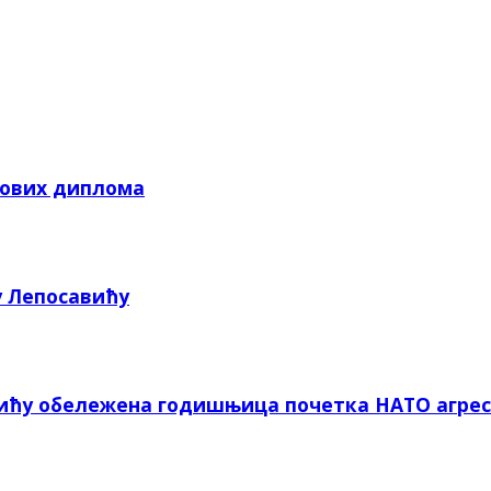
кових диплома
у Лепосавићу
вићу обележена годишњица почетка НАТО агрес