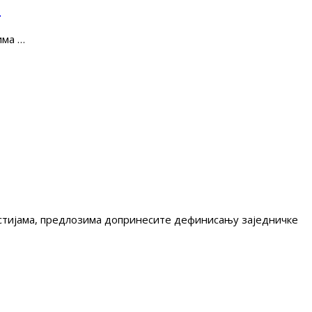
е
има …
гестијама, предлозима допринесите дефинисању заједничке