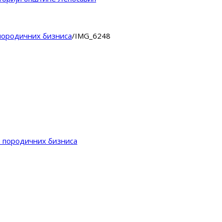
породичних бизниса
/
IMG_6248
е породичних бизниса