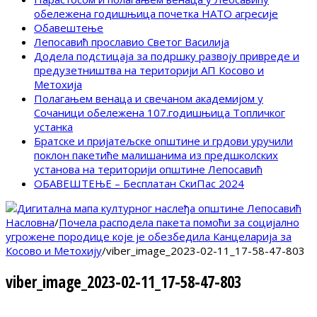
обележена годишњица почетка НАТО агресије
Обавештење
Лепосавић прославио Светог Василија
Додела подстицаја за подршку развоју привреде и
предузетништва на територији АП Косово и
Метохија
Полагањем венаца и свечаном академијом у
Сочаници обележена 107.годишњица Топличког
устанка
Братске и пријатељске општине и грдови уручили
поклон пакетиће малишанима из предшколских
установа на територији општине Лепосавић
ОБАВЕШТЕЊЕ – Бесплатан СкиПас 2024
Насловна
/
Почела расподела пакета помоћи за социјално
угрожене породице које је обезбедила Канцеларија за
Косово и Метохију
/
viber_image_2023-02-11_17-58-47-803
viber_image_2023-02-11_17-58-47-803