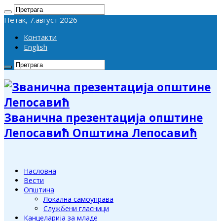
Петак, 7.август 2026
Контакти
English
Званична презентација општине
Лепосавић Општина Лепосавић
Насловна
Вести
Општина
Локална самоуправа
Службени гласници
Канцеларија за младе