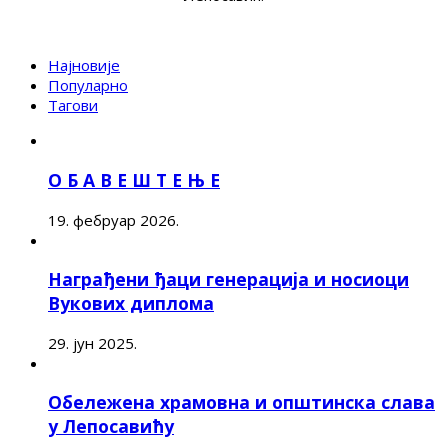
Најновије
Популарно
Тагови
О Б А В Е Ш Т Е Њ Е
19. фебруар 2026.
Награђени ђаци генерација и носиоци
Вукових диплома
29. јун 2025.
Обележена храмовна и општинска слава
у Лепосавићу