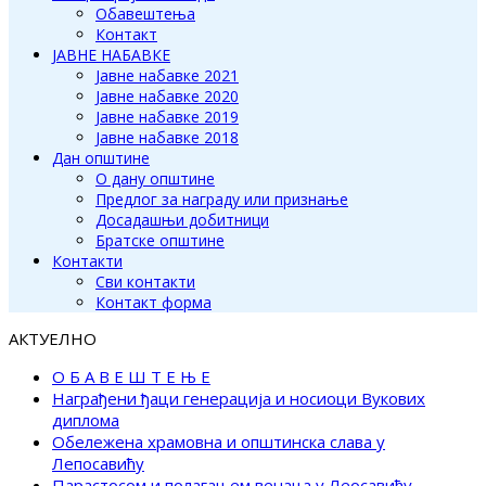
Обавештења
Контакт
ЈАВНЕ НАБАВКЕ
Јавне набавке 2021
Јавне набавке 2020
Јавне набавке 2019
Јавне набавке 2018
Дан општине
О дану општине
Предлог за награду или признање
Досадашњи добитници
Братске општине
Контакти
Сви контакти
Контакт форма
АКТУЕЛНО
О Б А В Е Ш Т Е Њ Е
Награђени ђаци генерација и носиоци Вукових
диплома
Обележена храмовна и општинска слава у
Лепосавићу
Парастосом и полагањем венаца у Леосавићу