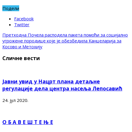
Подели
Facebook
Twitter
Претходна
Почела расподела пакета помоћи за социјално
угрожене породице које је обезбедила Канцеларија за
Косово и Метохију
Сличне вести
Јавни увид у Нацрт плана детаљне
регулације дела центра насеља Лепосавић
24. јул 2020.
О Б А В Е Ш Т Е Њ Е