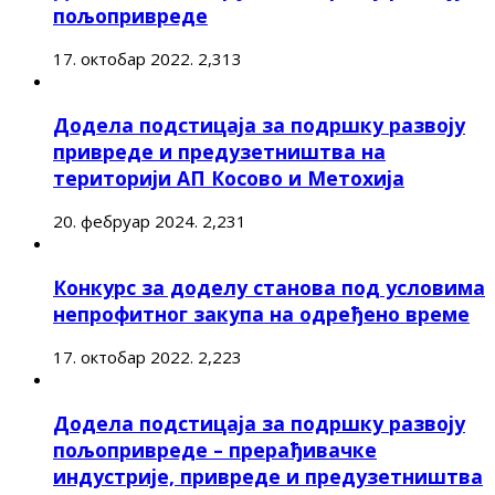
пољопривреде
17. октобар 2022.
2,313
Додела подстицаја за подршку развоју
привреде и предузетништва на
територији АП Косово и Метохија
20. фебруар 2024.
2,231
Конкурс за доделу станова под условима
непрофитног закупа на одређено време
17. октобар 2022.
2,223
Додела подстицаја за подршку развоју
пољопривреде – прерађивачке
индустрије, привреде и предузетништва