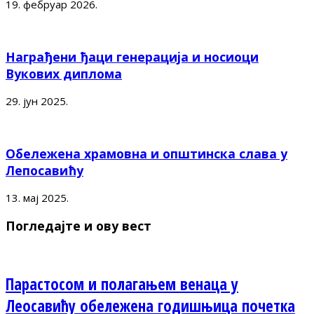
19. фебруар 2026.
Награђени ђаци генерација и носиоци
Вукових диплома
29. јун 2025.
Обележена храмовна и општинска слава у
Лепосавићу
13. мај 2025.
Погледајте и ову вест
Парастосом и полагањем венаца у
Леосавићу обележена годишњица почетка