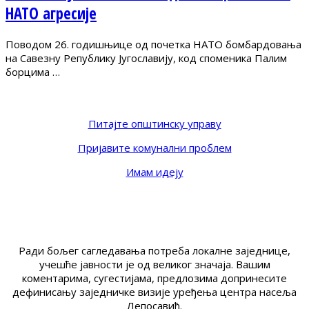
НАТО агресије
Поводом 26. годишњице од почетка НАТО бомбардовања
на Савезну Републику Југославију, код споменика Палим
борцима …
Питајте општинску управу
Пријавите комунални проблем
Имам идеју
Ради бољег сагледавања потреба локалне заједнице,
учешће јавности је од великог значаја. Вашим
коментарима, сугестијама, предлозима допринесите
дефинисању заједничке визије уређења центра насеља
Лепосавић.