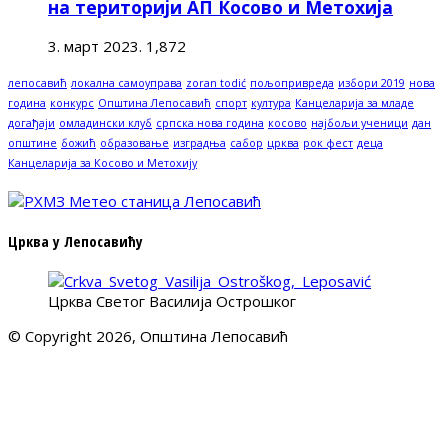
на територији АП Косово и Метохија
3. март 2023.
1,872
лепосавић
локална самоуправа
zoran todić
пољопривреда
избори 2019
нова
година
конкурс
Општина Лепосавић
спорт
култура
Канцеларија за младе
догађаји
омладински клуб
српска нова година
косово
најбољи ученици
дан
општине
божић
образовање
изградња
сабор
црква
рок фест
деца
Канцеларија за Косово и Метохију
Црква у Лепосавићу
Црква Светог Василија Острошког
© Copyright 2026, Општина Лепосавић