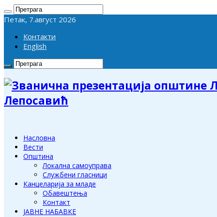
Петак, 7.август 2026
Контакти
English
Лепосавић
Насловна
Вести
Општина
Локална самоуправа
Службени гласници
Канцеларија за младе
Обавештења
Контакт
ЈАВНЕ НАБАВКЕ