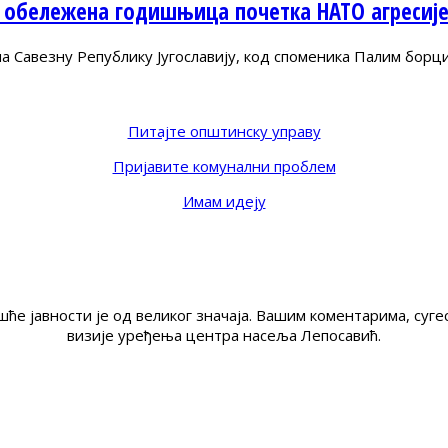
 обележена годишњица почетка НАТО агресиј
Савезну Републику Југославију, код споменика Палим борц
Питајте општинску управу
Пријавите комунални проблем
Имам идеју
ће јавности је од великог значаја. Вашим коментарима, су
визије уређења центра насеља Лепосавић.