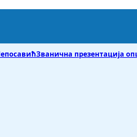
Званична презентација о