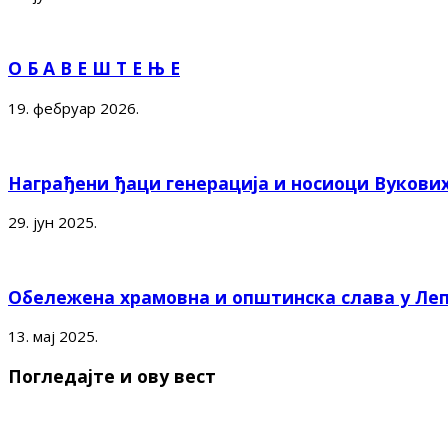
О Б А В Е Ш Т Е Њ Е
19. фебруар 2026.
Награђени ђаци генерација и носиоци Вукови
29. јун 2025.
Обележена храмовна и општинска слава у Ле
13. мај 2025.
Погледајте и ову вест