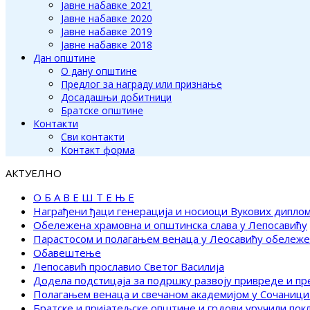
Јавне набавке 2021
Јавне набавке 2020
Јавне набавке 2019
Јавне набавке 2018
Дан општине
О дану општине
Предлог за награду или признање
Досадашњи добитници
Братске општине
Контакти
Сви контакти
Контакт форма
АКТУЕЛНО
О Б А В Е Ш Т Е Њ Е
Награђени ђаци генерација и носиоци Вукових дипло
Обележена храмовна и општинска слава у Лепосавићу
Парастосом и полагањем венаца у Леосавићу обележ
Обавештење
Лепосавић прославио Светог Василија
Додела подстицаја за подршку развоју привреде и п
Полагањем венаца и свечаном академијом у Сочаници
Братске и пријатељске општине и грдови уручили по