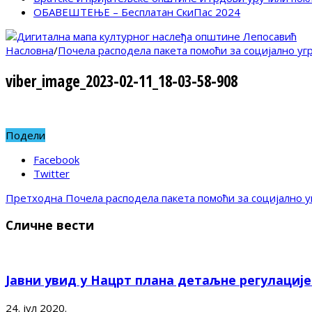
ОБАВЕШТЕЊЕ – Бесплатан СкиПас 2024
Насловна
/
Почела расподела пакета помоћи за социјално уг
viber_image_2023-02-11_18-03-58-908
Подели
Facebook
Twitter
Претходна
Почела расподела пакета помоћи за социјално у
Сличне вести
Јавни увид у Нацрт плана детаљне регулациј
24. јул 2020.