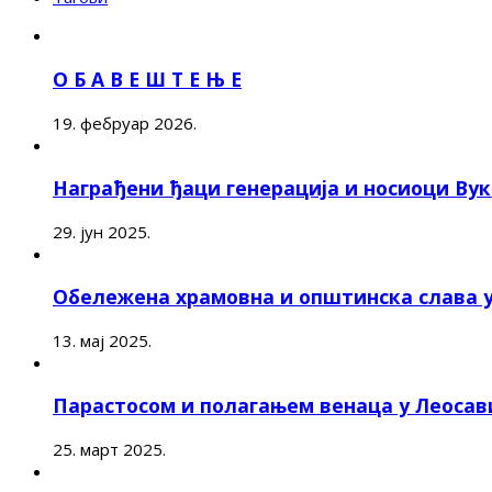
О Б А В Е Ш Т Е Њ Е
19. фебруар 2026.
Награђени ђаци генерација и носиоци Ву
29. јун 2025.
Обележена храмовна и општинска слава 
13. мај 2025.
Парастосом и полагањем венаца у Леоса
25. март 2025.