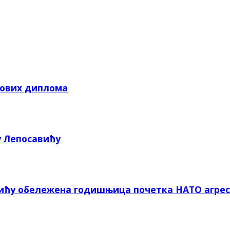
кових диплома
у Лепосавићу
вићу обележена годишњица почетка НАТО агрес