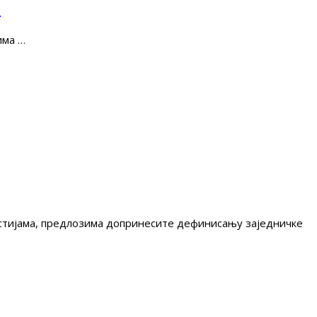
е
има …
гестијама, предлозима допринесите дефинисању заједничке