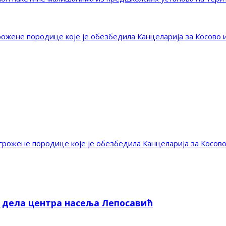
рожене породице које је обезбедила Канцеларија за Косово 
грожене породице које је обезбедила Канцеларија за Косово
е дела центра насеља Лепосавић