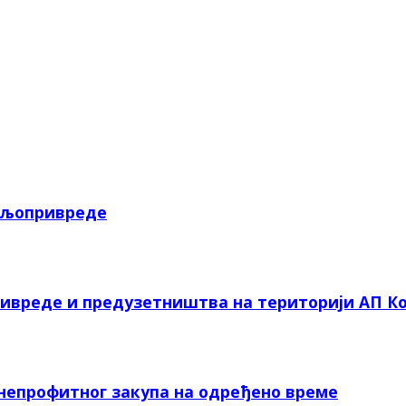
пољопривреде
ривреде и предузетништва на територији АП Ко
 непрофитног закупа на одређено време