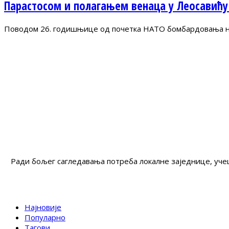
Парастосом и полагањем венаца у Леосавићу
Поводом 26. годишњице од почетка НАТО бомбардовања на 
Ради бољег сагледавања потреба локалне заједнице, учеш
Најновије
Популарно
Тагови