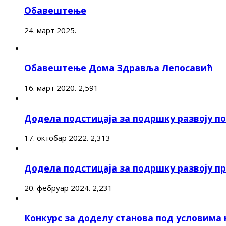
Обавештење
24. март 2025.
Обавештење Дома Здравља Лепосавић
16. март 2020.
2,591
Додела подстицаја за подршку развоју 
17. октобар 2022.
2,313
Додела подстицаја за подршку развоју п
20. фебруар 2024.
2,231
Конкурс за доделу станова под условима