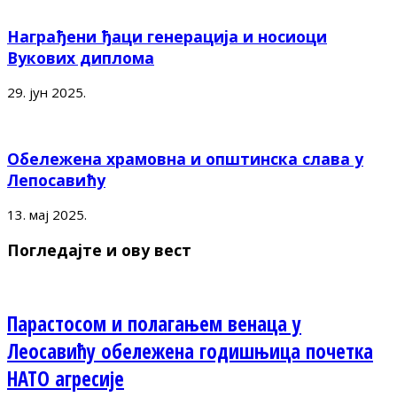
Награђени ђаци генерација и носиоци
Вукових диплома
29. јун 2025.
Обележена храмовна и општинска слава у
Лепосавићу
13. мај 2025.
Погледајте и ову вест
Парастосом и полагањем венаца у
Леосавићу обележена годишњица почетка
НАТО агресије