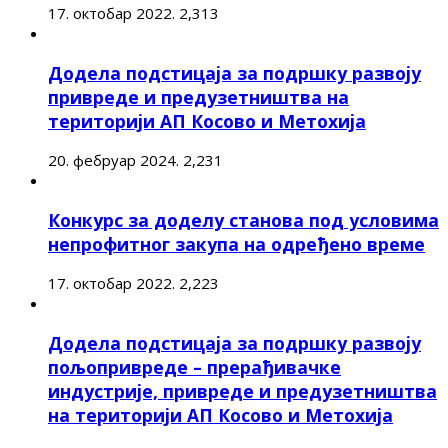
17. октобар 2022.
2,313
Додела подстицаја за подршку развоју
привреде и предузетништва на
територији АП Косово и Метохија
20. фебруар 2024.
2,231
Конкурс за доделу станова под условима
непрофитног закупа на одређено време
17. октобар 2022.
2,223
Додела подстицаја за подршку развоју
пољопривреде – прерађивачке
индустрије, привреде и предузетништва
на територији АП Косово и Метохија