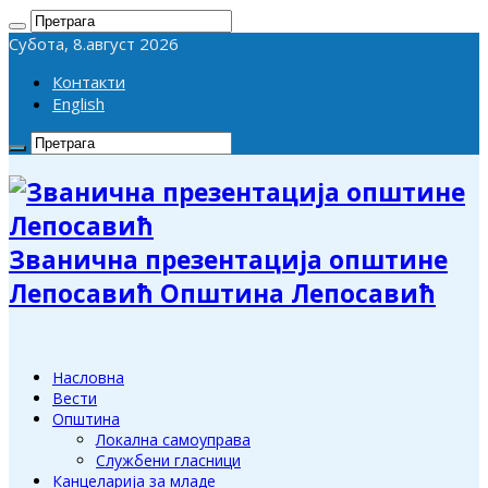
Субота, 8.август 2026
Контакти
English
Званична презентација општине
Лепосавић Општина Лепосавић
Насловна
Вести
Општина
Локална самоуправа
Службени гласници
Канцеларија за младе