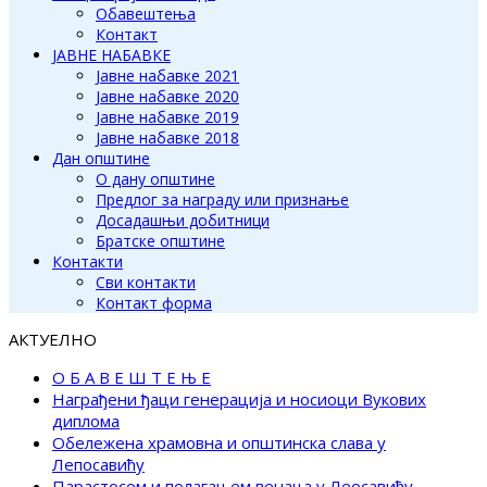
Обавештења
Контакт
ЈАВНЕ НАБАВКЕ
Јавне набавке 2021
Јавне набавке 2020
Јавне набавке 2019
Јавне набавке 2018
Дан општине
О дану општине
Предлог за награду или признање
Досадашњи добитници
Братске општине
Контакти
Сви контакти
Контакт форма
АКТУЕЛНО
О Б А В Е Ш Т Е Њ Е
Награђени ђаци генерација и носиоци Вукових
диплома
Обележена храмовна и општинска слава у
Лепосавићу
Парастосом и полагањем венаца у Леосавићу