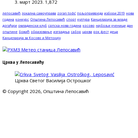
3. март 2023.
1,872
лепосавић
локална самоуправа
zoran todić
пољопривреда
избори 2019
нова
година
конкурс
Општина Лепосавић
спорт
култура
Канцеларија за младе
догађаји
омладински клуб
српска нова година
косово
најбољи ученици
дан
општине
божић
образовање
изградња
сабор
црква
рок фест
деца
Канцеларија за Косово и Метохију
Црква у Лепосавићу
Црква Светог Василија Острошког
© Copyright 2026, Општина Лепосавић