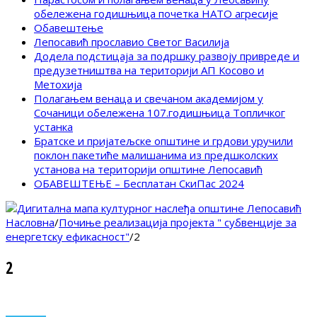
обележена годишњица почетка НАТО агресије
Обавештење
Лепосавић прославио Светог Василија
Додела подстицаја за подршку развоју привреде и
предузетништва на територији АП Косово и
Метохија
Полагањем венаца и свечаном академијом у
Сочаници обележена 107.годишњица Топличког
устанка
Братске и пријатељске општине и грдови уручили
поклон пакетиће малишанима из предшколских
установа на територији општине Лепосавић
ОБАВЕШТЕЊЕ – Бесплатан СкиПас 2024
Насловна
/
Почиње реализација пројекта " субвенције за
енергетску ефикасност"
/
2
2