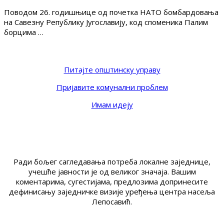
Поводом 26. годишњице од почетка НАТО бомбардовања
на Савезну Републику Југославију, код споменика Палим
борцима …
Питајте општинску управу
Пријавите комунални проблем
Имам идеју
Ради бољег сагледавања потреба локалне заједнице,
учешће јавности је од великог значаја. Вашим
коментарима, сугестијама, предлозима допринесите
дефинисању заједничке визије уређења центра насеља
Лепосавић.