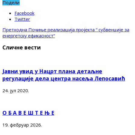
Подели
Facebook
Twitter
Претходна
Почиње реализација пројекта “ субвенције за
енергетску ефикасност“
Сличне вести
Јавни увид у Нацрт плана детаљне
регулације дела центра насеља Лепосавић
24. јул 2020.
О Б А В Е Ш Т Е Њ Е
19. фебруар 2026.