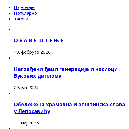
Најновије
Популарно
Тагови
О Б А В Е Ш Т Е Њ Е
19. фебруар 2026.
Награђени ђаци генерација и носиоци
Вукових диплома
29. јун 2025.
Обележена храмовна и општинска слава
у Лепосавићу
13. мај 2025.