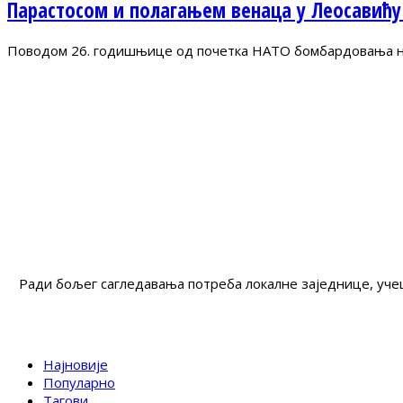
Парастосом и полагањем венаца у Леосавићу
Поводом 26. годишњице од почетка НАТО бомбардовања на 
Ради бољег сагледавања потреба локалне заједнице, учеш
Најновије
Популарно
Тагови