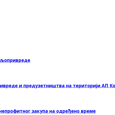
пољопривреде
ривреде и предузетништва на територији АП Ко
 непрофитног закупа на одређено време