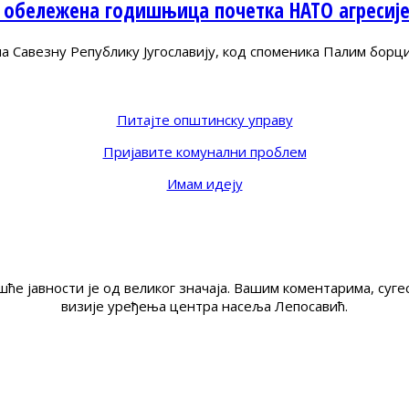
 обележена годишњица почетка НАТО агресиј
Савезну Републику Југославију, код споменика Палим борц
Питајте општинску управу
Пријавите комунални проблем
Имам идеју
ће јавности је од великог значаја. Вашим коментарима, су
визије уређења центра насеља Лепосавић.