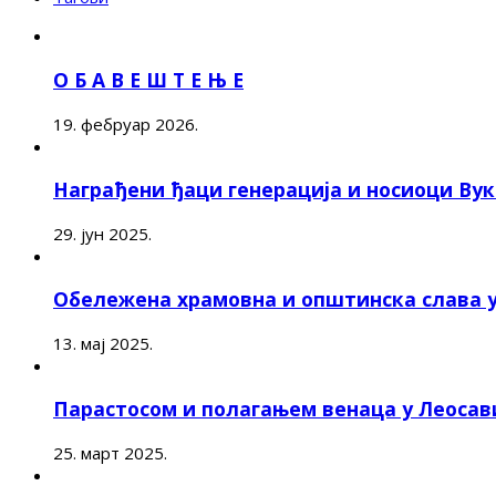
О Б А В Е Ш Т Е Њ Е
19. фебруар 2026.
Награђени ђаци генерација и носиоци Ву
29. јун 2025.
Обележена храмовна и општинска слава 
13. мај 2025.
Парастосом и полагањем венаца у Леоса
25. март 2025.