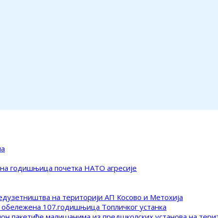
ма
ена годишњица почетка НАТО агресије
редузетништва на територији АП Косово и Метохија
 обележена 107.годишњица Топличког устанка
клон пакетиће малишанима из предшколских установа на тер