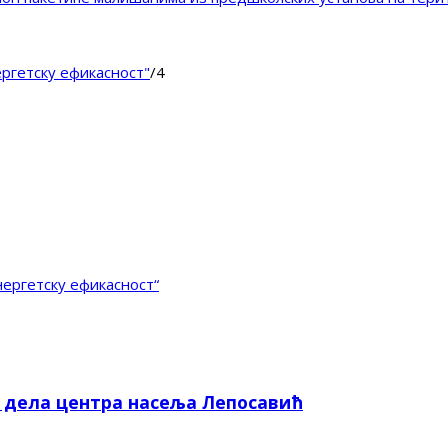
ергетску ефикасност"
/
4
нергетску ефикасност“
е дела центра насеља Лепосавић