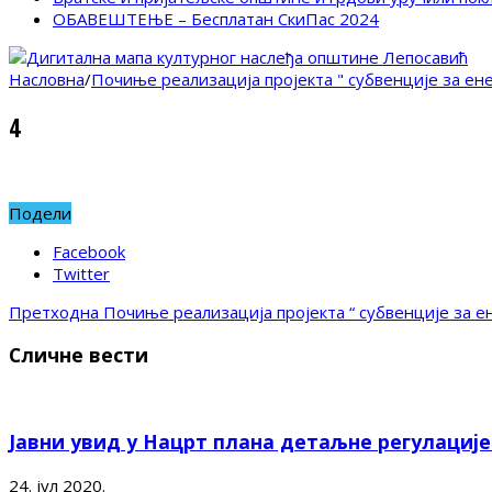
ОБАВЕШТЕЊЕ – Бесплатан СкиПас 2024
Насловна
/
Почиње реализација пројекта " субвенције за ен
4
Подели
Facebook
Twitter
Претходна
Почиње реализација пројекта “ субвенције за е
Сличне вести
Јавни увид у Нацрт плана детаљне регулациј
24. јул 2020.