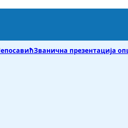
Званична презентација о