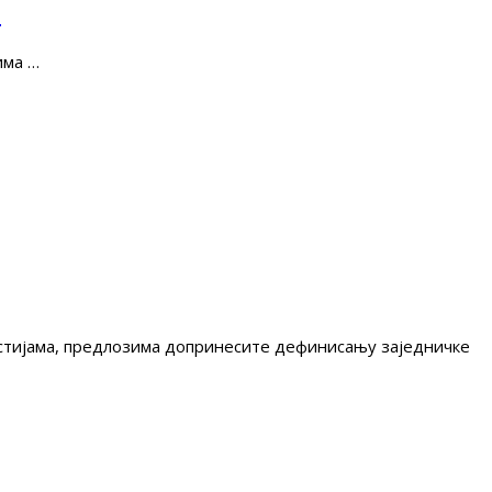
е
има …
гестијама, предлозима допринесите дефинисању заједничке