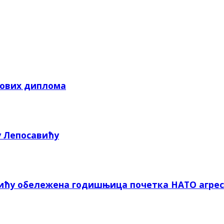
кових диплома
у Лепосавићу
вићу обележена годишњица почетка НАТО агрес