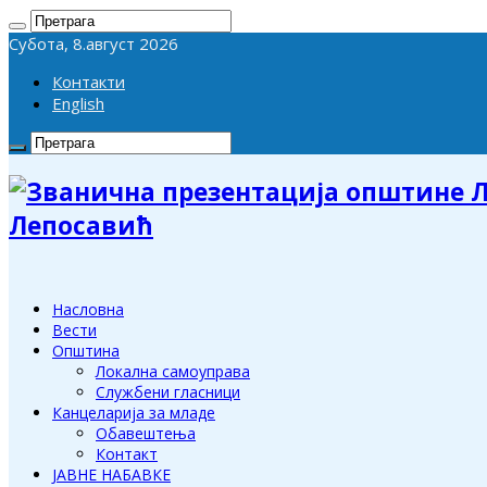
Субота, 8.август 2026
Контакти
English
Лепосавић
Насловна
Вести
Општина
Локална самоуправа
Службени гласници
Канцеларија за младе
Обавештења
Контакт
ЈАВНЕ НАБАВКЕ