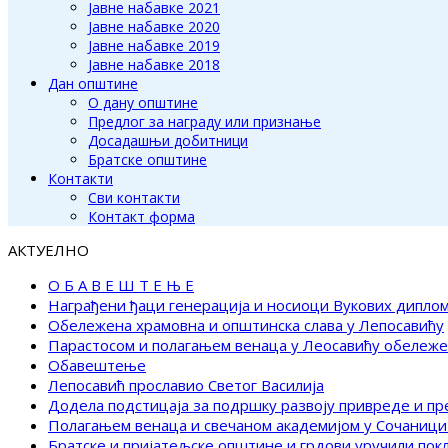
Јавне набавке 2021
Јавне набавке 2020
Јавне набавке 2019
Јавне набавке 2018
Дан општине
О дану општине
Предлог за награду или признање
Досадашњи добитници
Братске општине
Контакти
Сви контакти
Контакт форма
АКТУЕЛНО
О Б А В Е Ш Т Е Њ Е
Награђени ђаци генерација и носиоци Вукових дипло
Обележена храмовна и општинска слава у Лепосавићу
Парастосом и полагањем венаца у Леосавићу обележ
Обавештење
Лепосавић прославио Светог Василија
Додела подстицаја за подршку развоју привреде и п
Полагањем венаца и свечаном академијом у Сочаници
Братске и пријатељске општине и грдови уручили по