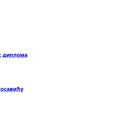
х диплома
посавићу