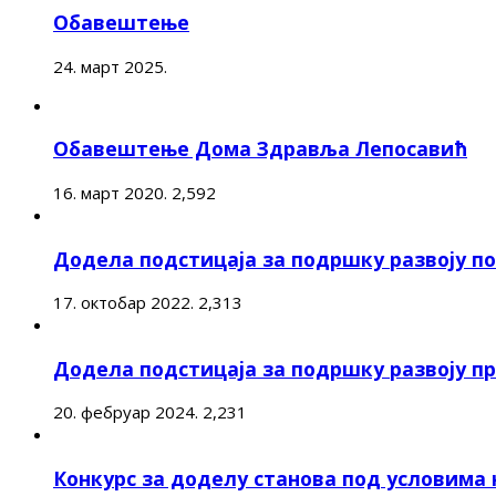
Обавештење
24. март 2025.
Обавештење Дома Здравља Лепосавић
16. март 2020.
2,592
Додела подстицаја за подршку развоју 
17. октобар 2022.
2,313
Додела подстицаја за подршку развоју п
20. фебруар 2024.
2,231
Конкурс за доделу станова под условима