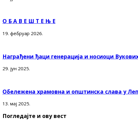
О Б А В Е Ш Т Е Њ Е
19. фебруар 2026.
Награђени ђаци генерација и носиоци Вукови
29. јун 2025.
Обележена храмовна и општинска слава у Ле
13. мај 2025.
Погледајте и ову вест