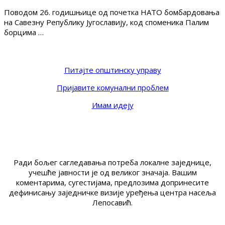
Поводом 26. годишњице од почетка НАТО бомбардовања
на Савезну Републику Југославију, код споменика Палим
борцима …
Питајте општинску управу
Пријавите комунални проблем
Имам идеју
Ради бољег сагледавања потреба локалне заједнице,
учешће јавности је од великог значаја. Вашим
коментарима, сугестијама, предлозима допринесите
дефинисању заједничке визије уређења центра насеља
Лепосавић.