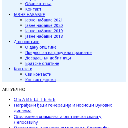
Обавештења
Контакт
ЈАВНЕ НАБАВКЕ
Јавне набавке 2021
Јавне набавке 2020
Јавне набавке 2019
Јавне набавке 2018
Дан општине
О дану општине
Предлог за награду или признање
Досадашњи добитници
Братске општине
Контакти
Сви контакти
Контакт форма
АКТУЕЛНО
О Б А В Е Ш Т Е Њ Е
Награђени ђаци генерација и носиоци Вукових
диплома
Обележена храмовна и општинска слава у
Лепосавићу
Парастосом и полагањем венаца у Леосавићу