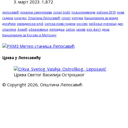
3. март 2023.
1,872
лепосавић
локална самоуправа
zoran todić
пољопривреда
избори 2019
нова
година
конкурс
Општина Лепосавић
спорт
култура
Канцеларија за младе
догађаји
омладински клуб
српска нова година
косово
најбољи ученици
дан
општине
божић
образовање
изградња
сабор
црква
рок фест
деца
Канцеларија за Косово и Метохију
Црква у Лепосавићу
Црква Светог Василија Острошког
© Copyright 2026, Општина Лепосавић