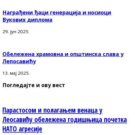
Награђени ђаци генерација и носиоци
Вукових диплома
29. јун 2025.
Обележена храмовна и општинска слава у
Лепосавићу
13. мај 2025.
Погледајте и ову вест
Парастосом и полагањем венаца у
Леосавићу обележена годишњица почетка
НАТО агресије