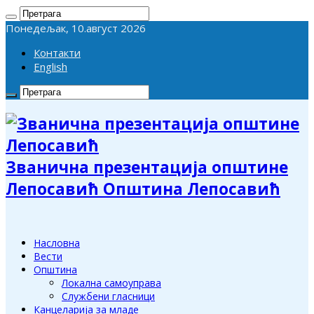
Понедељак, 10.август 2026
Контакти
English
Званична презентација општине
Лепосавић Општина Лепосавић
Насловна
Вести
Општина
Локална самоуправа
Службени гласници
Канцеларија за младе