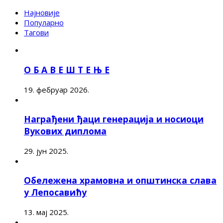
Најновије
Популарно
Тагови
О Б А В Е Ш Т Е Њ Е
19. фебруар 2026.
Награђени ђаци генерација и носиоци
Вукових диплома
29. јун 2025.
Обележена храмовна и општинска слава
у Лепосавићу
13. мај 2025.