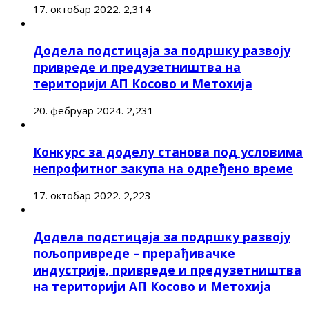
17. октобар 2022.
2,314
Додела подстицаја за подршку развоју
привреде и предузетништва на
територији АП Косово и Метохија
20. фебруар 2024.
2,231
Конкурс за доделу станова под условима
непрофитног закупа на одређено време
17. октобар 2022.
2,223
Додела подстицаја за подршку развоју
пољопривреде – прерађивачке
индустрије, привреде и предузетништва
на територији АП Косово и Метохија