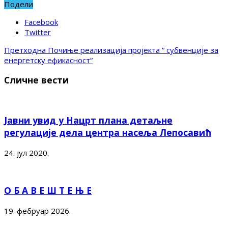
Подели
Facebook
Twitter
Претходна
Почиње реализација пројекта “ субвенције за
енергетску ефикасност“
Сличне вести
Јавни увид у Нацрт плана детаљне
регулације дела центра насеља Лепосавић
24. јул 2020.
О Б А В Е Ш Т Е Њ Е
19. фебруар 2026.