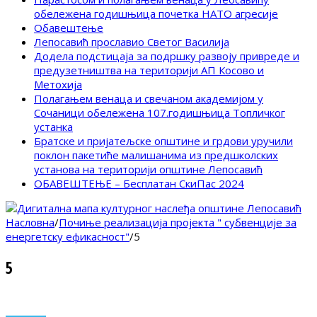
обележена годишњица почетка НАТО агресије
Обавештење
Лепосавић прославио Светог Василија
Додела подстицаја за подршку развоју привреде и
предузетништва на територији АП Косово и
Метохија
Полагањем венаца и свечаном академијом у
Сочаници обележена 107.годишњица Топличког
устанка
Братске и пријатељске општине и грдови уручили
поклон пакетиће малишанима из предшколских
установа на територији општине Лепосавић
ОБАВЕШТЕЊЕ – Бесплатан СкиПас 2024
Насловна
/
Почиње реализација пројекта " субвенције за
енергетску ефикасност"
/
5
5