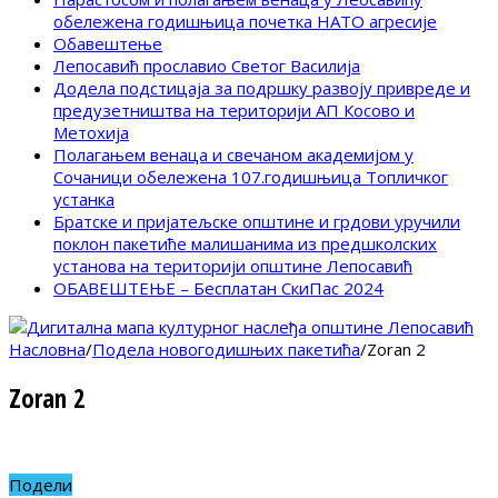
обележена годишњица почетка НАТО агресије
Обавештење
Лепосавић прославио Светог Василија
Додела подстицаја за подршку развоју привреде и
предузетништва на територији АП Косово и
Метохија
Полагањем венаца и свечаном академијом у
Сочаници обележена 107.годишњица Топличког
устанка
Братске и пријатељске општине и грдови уручили
поклон пакетиће малишанима из предшколских
установа на територији општине Лепосавић
ОБАВЕШТЕЊЕ – Бесплатан СкиПас 2024
Насловна
/
Подела новогодишњих пакетића
/
Zoran 2
Zoran 2
Подели