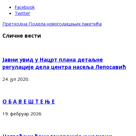
Facebook
Twitter
Претходна
Подела новогодишњих пакетића
Сличне вести
Јавни увид у Нацрт плана детаљне
регулације дела центра насеља Лепосавић
24. јул 2020.
О Б А В Е Ш Т Е Њ Е
19. фебруар 2026.