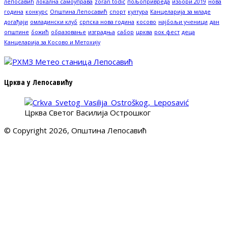
лепосавић
локална самоуправа
zoran todić
пољопривреда
избори 2019
нова
година
конкурс
Општина Лепосавић
спорт
култура
Канцеларија за младе
догађаји
омладински клуб
српска нова година
косово
најбољи ученици
дан
општине
божић
образовање
изградња
сабор
црква
рок фест
деца
Канцеларија за Косово и Метохију
Црква у Лепосавићу
Црква Светог Василија Острошког
© Copyright 2026, Општина Лепосавић