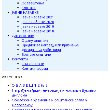
Обавештења
Контакт
ЈАВНЕ НАБАВКЕ
Јавне набавке 2021
Јавне набавке 2020
Јавне набавке 2019
Јавне набавке 2018
Дан општине
О дану општине
Предлог за награду или признање
Досадашњи добитници
Братске општине
Контакти
Сви контакти
Контакт форма
АКТУЕЛНО
О Б А В Е Ш Т Е Њ Е
Награђени ђаци генерација и носиоци Вукових
диплома
Обележена храмовна и општинска слава у
Лепосавићу
Парастосом и полагањем венаца у Леосавићу