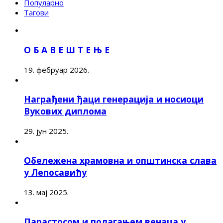
Популарно
Тагови
О Б А В Е Ш Т Е Њ Е
19. фебруар 2026.
Награђени ђаци генерација и носиоци
Вукових диплома
29. јун 2025.
Обележена храмовна и општинска слава
у Лепосавићу
13. мај 2025.
Парастосом и полагањем венаца у