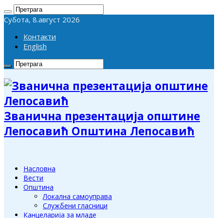
Субота, 8.август 2026
Контакти
English
Званична презентација општине
Лепосавић Општина Лепосавић
Насловна
Вести
Општина
Локална самоуправа
Службени гласници
Канцеларија за младе