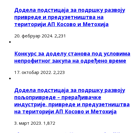
Додела подстицаја за подршку развоју
привреде и предузетништва на
територији АП Косово и Метохија
20. фебруар 2024.
2,231
Конкурс за доделу станова под условима
непрофитног закупа на одређено време
17. октобар 2022.
2,223
Додела подстицаја за подршку развоју
пољопривреде – прерађивачке
индустрије, привреде и предузетништва
на територији АП Косово и Метохија
3. март 2023.
1,872