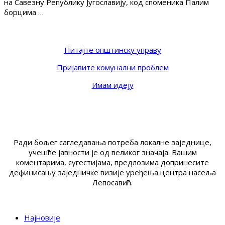
на Савезну Републику Југославију, код споменика Палим
борцима …
Питајте општинску управу
Пријавите комунални проблем
Имам идеју
Ради бољег сагледавања потреба локалне заједнице,
учешће јавности је од великог значаја. Вашим
коментарима, сугестијама, предлозима допринесите
дефинисању заједничке визије уређења центра насеља
Лепосавић.
Најновије