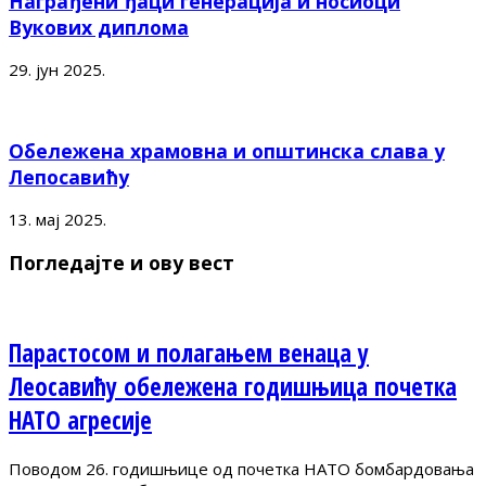
Награђени ђаци генерација и носиоци
Вукових диплома
29. јун 2025.
Обележена храмовна и општинска слава у
Лепосавићу
13. мај 2025.
Погледајте и ову вест
Парастосом и полагањем венаца у
Леосавићу обележена годишњица почетка
НАТО агресије
Поводом 26. годишњице од почетка НАТО бомбардовања