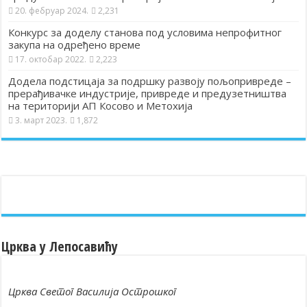
20. фебруар 2024.
2,231
Конкурс за доделу станова под условима непрофитног
закупа на одређено време
17. октобар 2022.
2,223
Додела подстицаја за подршку развоју пољопривреде –
прерађивачке индустрије, привреде и предузетништва
на територији АП Косово и Метохија
3. март 2023.
1,872
Црква у Лепосавићу
Црква Светог Василија Острошког