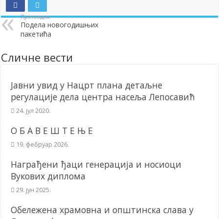
Додела подстицаја за подршку развоју привреде и предузетништв
Претходна
Подела новогодишњих
Полагањем венаца и свечаном академијом у Сочаници обележена
пакетића
Братске и пријатељске општине и грдови уручили поклон пакети
Сличне вести
ОБАВЕШТЕЊЕ – Бесплатан СкиПас 2024
Јавни увид у Нацрт плана детаљне
регулације дела центра насеља Лепосавић
24. јул 2020.
О Б А В Е Ш Т Е Њ Е
19. фебруар 2026.
Награђени ђаци генерација и носиоци
Вукових диплома
29. јун 2025.
Обележена храмовна и општинска слава у