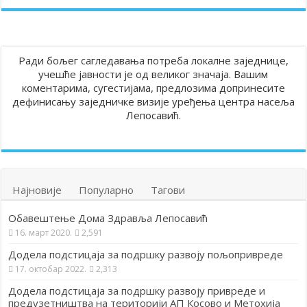
Ради бољег сагледавања потреба локалне заједнице,
учешће јавности је од великог значаја. Вашим
коментарима, сугестијама, предлозима допринесите
дефинисању заједничке визије уређења центра насеља
Лепосавић.
Најновије
Популарно
Тагови
Обавештење Дома Здравља Лепосавић
16. март 2020.
2,591
Додела подстицаја за подршку развоју пољопривреде
17. октобар 2022.
2,313
Додела подстицаја за подршку развоју привреде и
предузетништва на територији АП Косово и Метохија