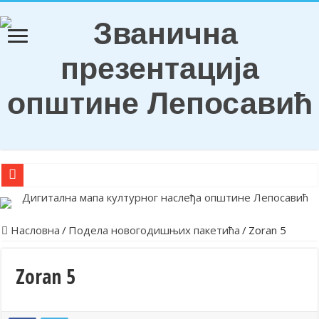
О Б А В Е Ш Т Е Њ Е
Награђени ђаци генерација и носиоци Вукових диплома
Насловна
/
Подела новогодишњих пакетића
/
Zoran 5
Обележена храмовна и општинска слава у Лепосавићу
Парастосом и полагањем венаца у Леосавићу обележена годишњи
Zoran 5
Обавештење
Лепосавић прославио Светог Василија