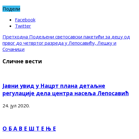
Подели
Facebook
Twitter
Претходна
Подељени светосавски пакетићи за децу од
првог до четвртог разреда у Лепосавићу, Лешку и
Сочаници
Сличне вести
Јавни увид у Нацрт плана детаљне
регулације дела центра насеља Лепосавић
24. јул 2020.
О Б А В Е Ш Т Е Њ Е