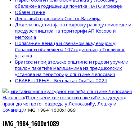
обележена годишњица почетка НАТО агресије
Обавештење
Лепосавић прославио Светог Василија
Додела подстицаја за подршку развоју привреде и
предузетништва на територији АП Косово и
Метохија
Полагањем венаца и свечаном академијом у
Сочаници обележена 107.годишњица Топличког
устанка
Братске и пријатељске општине и грдови уручили
поклон пакетиће малишанима из предшколских
установа на територији општине Лепосавић
ОБАВЕШТЕЊЕ – Бесплатан СкиПас 2024
Насловна
/
Подељени светосавски пакетићи за децу од
првог до четвртог разреда у Лепосавићу, Лешку и
Сочаници
/
IMG_1984_1600x1089
IMG_1984_1600x1089