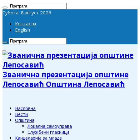
Субота, 8.август 2026
Контакти
English
Званична презентација општине
Лепосавић Општина Лепосавић
Насловна
Вести
Општина
Локална самоуправа
Службени гласници
Канцеларија за младе