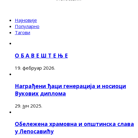
Најновије
Популарно
Тагови
О Б А В Е Ш Т Е Њ Е
19. фебруар 2026.
Награђени ђаци генерација и носиоци
Вукових диплома
29. јун 2025.
Обележена храмовна и општинска слава
у Лепосавићу