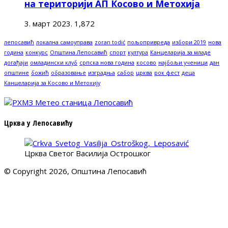
на територији АП Косово и Метохија
3. март 2023.
1,872
лепосавић
локална самоуправа
zoran todić
пољопривреда
избори 2019
нова
година
конкурс
Општина Лепосавић
спорт
култура
Канцеларија за младе
догађаји
омладински клуб
српска нова година
косово
најбољи ученици
дан
општине
божић
образовање
изградња
сабор
црква
рок фест
деца
Канцеларија за Косово и Метохију
Црква у Лепосавићу
Црква Светог Василија Острошког
© Copyright 2026, Општина Лепосавић