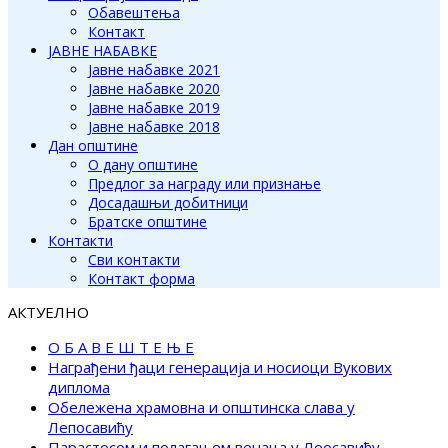
Обавештења
Контакт
ЈАВНЕ НАБАВКЕ
Јавне набавке 2021
Јавне набавке 2020
Јавне набавке 2019
Јавне набавке 2018
Дан општине
О дану општине
Предлог за награду или признање
Досадашњи добитници
Братске општине
Контакти
Сви контакти
Контакт форма
АКТУЕЛНО
О Б А В Е Ш Т Е Њ Е
Награђени ђаци генерација и носиоци Вукових
диплома
Обележена храмовна и општинска слава у
Лепосавићу
Парастосом и полагањем венаца у Леосавићу