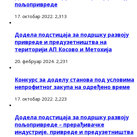
пољопривреде
17. октобар 2022.
2,313
Додела подстицаја за подршку развоју
привреде и предузетништва на
територији АП Косово и Метохија
20. фебруар 2024.
2,231
Конкурс за доделу станова под условима
непрофитног закупа на одређено време
17. октобар 2022.
2,223
Додела подстицаја за подршку развоју
пољопривреде – прерађивачке
индустрије, привреде и предузетништва