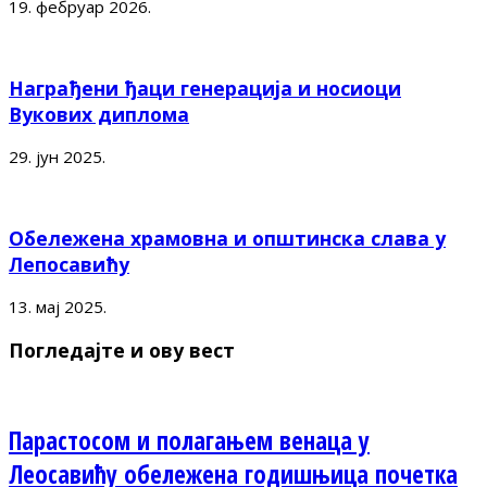
19. фебруар 2026.
Награђени ђаци генерација и носиоци
Вукових диплома
29. јун 2025.
Обележена храмовна и општинска слава у
Лепосавићу
13. мај 2025.
Погледајте и ову вест
Парастосом и полагањем венаца у
Леосавићу обележена годишњица почетка