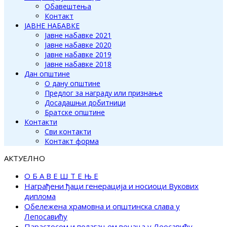
Обавештења
Контакт
ЈАВНЕ НАБАВКЕ
Јавне набавке 2021
Јавне набавке 2020
Јавне набавке 2019
Јавне набавке 2018
Дан општине
О дану општине
Предлог за награду или признање
Досадашњи добитници
Братске општине
Контакти
Сви контакти
Контакт форма
АКТУЕЛНО
О Б А В Е Ш Т Е Њ Е
Награђени ђаци генерација и носиоци Вукових
диплома
Обележена храмовна и општинска слава у
Лепосавићу
Парастосом и полагањем венаца у Леосавићу