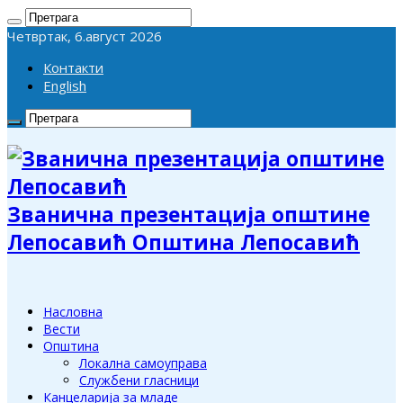
Четвртак, 6.август 2026
Контакти
English
Званична презентација општине
Лепосавић Општина Лепосавић
Насловна
Вести
Општина
Локална самоуправа
Службени гласници
Канцеларија за младе