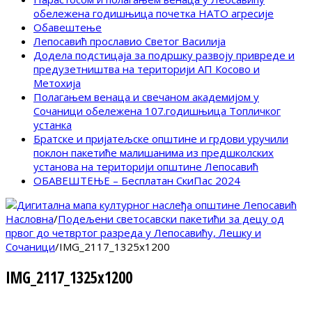
обележена годишњица почетка НАТО агресије
Обавештење
Лепосавић прославио Светог Василија
Додела подстицаја за подршку развоју привреде и
предузетништва на територији АП Косово и
Метохија
Полагањем венаца и свечаном академијом у
Сочаници обележена 107.годишњица Топличког
устанка
Братске и пријатељске општине и грдови уручили
поклон пакетиће малишанима из предшколских
установа на територији општине Лепосавић
ОБАВЕШТЕЊЕ – Бесплатан СкиПас 2024
Насловна
/
Подељени светосавски пакетићи за децу од
првог до четвртог разреда у Лепосавићу, Лешку и
Сочаници
/
IMG_2117_1325x1200
IMG_2117_1325x1200