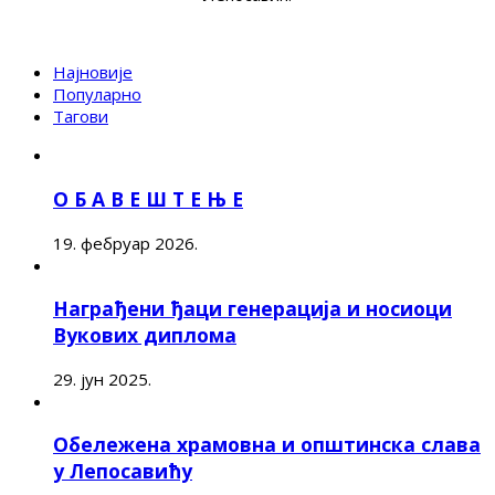
Најновије
Популарно
Тагови
О Б А В Е Ш Т Е Њ Е
19. фебруар 2026.
Награђени ђаци генерација и носиоци
Вукових диплома
29. јун 2025.
Обележена храмовна и општинска слава
у Лепосавићу