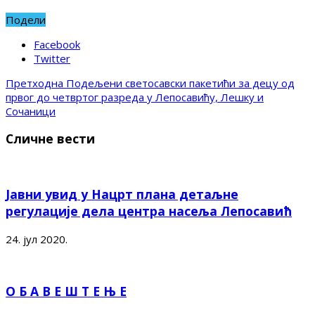
Подели
Facebook
Twitter
Претходна
Подељени светосавски пакетићи за децу од
првог до четвртог разреда у Лепосавићу, Лешку и
Сочаници
Сличне вести
Јавни увид у Нацрт плана детаљне
регулације дела центра насеља Лепосавић
24. јул 2020.
О Б А В Е Ш Т Е Њ Е