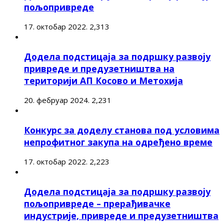
пољопривреде
17. октобар 2022.
2,313
Додела подстицаја за подршку развоју
привреде и предузетништва на
територији АП Косово и Метохија
20. фебруар 2024.
2,231
Конкурс за доделу станова под условима
непрофитног закупа на одређено време
17. октобар 2022.
2,223
Додела подстицаја за подршку развоју
пољопривреде – прерађивачке
индустрије, привреде и предузетништва