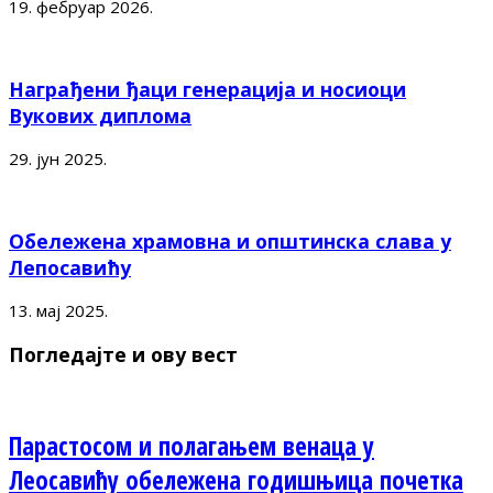
19. фебруар 2026.
Награђени ђаци генерација и носиоци
Вукових диплома
29. јун 2025.
Обележена храмовна и општинска слава у
Лепосавићу
13. мај 2025.
Погледајте и ову вест
Парастосом и полагањем венаца у
Леосавићу обележена годишњица почетка