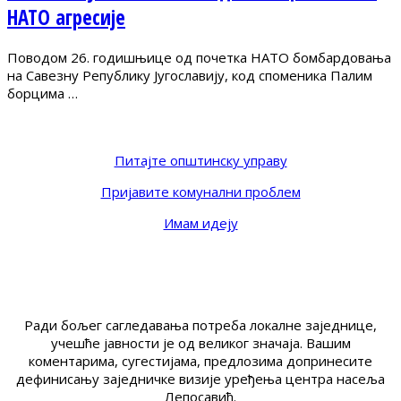
НАТО агресије
Поводом 26. годишњице од почетка НАТО бомбардовања
на Савезну Републику Југославију, код споменика Палим
борцима …
Питајте општинску управу
Пријавите комунални проблем
Имам идеју
Ради бољег сагледавања потреба локалне заједнице,
учешће јавности је од великог значаја. Вашим
коментарима, сугестијама, предлозима допринесите
дефинисању заједничке визије уређења центра насеља
Лепосавић.