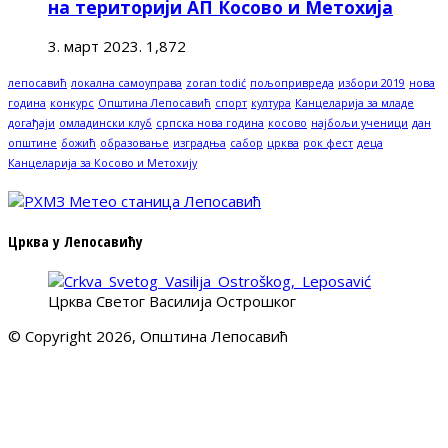
на територији АП Косово и Метохија
3. март 2023.
1,872
лепосавић
локална самоуправа
zoran todić
пољопривреда
избори 2019
нова
година
конкурс
Општина Лепосавић
спорт
култура
Канцеларија за младе
догађаји
омладински клуб
српска нова година
косово
најбољи ученици
дан
општине
божић
образовање
изградња
сабор
црква
рок фест
деца
Канцеларија за Косово и Метохију
Црква у Лепосавићу
Црква Светог Василија Острошког
© Copyright 2026, Општина Лепосавић