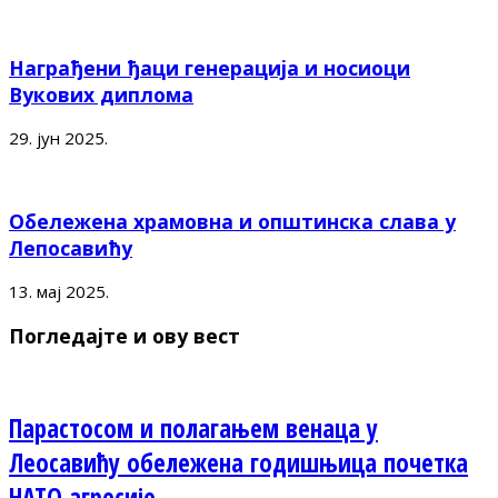
Награђени ђаци генерација и носиоци
Вукових диплома
29. јун 2025.
Обележена храмовна и општинска слава у
Лепосавићу
13. мај 2025.
Погледајте и ову вест
Парастосом и полагањем венаца у
Леосавићу обележена годишњица почетка
НАТО агресије