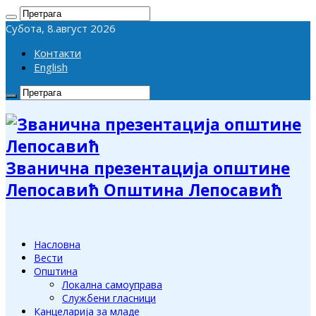
Субота, 8.август 2026
Контакти
English
Званична презентација општине
Лепосавић Општина Лепосавић
Насловна
Вести
Општина
Локална самоуправа
Службени гласници
Канцеларија за младе