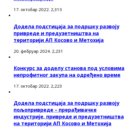
17. октобар 2022.
2,313
Додела подстицаја за подршку развоју
привреде и предузетништва на
територији АП Косово и Метохија
20. фебруар 2024.
2,231
Конкурс за доделу станова под условима
непрофитног закупа на одређено време
17. октобар 2022.
2,223
Додела подстицаја за подршку развоју
пољопривреде – прерађивачке
индустрије, привреде и предузетништва
на територији АП Косово и Метохија