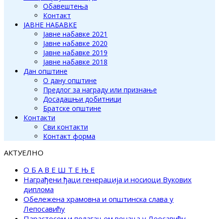
Обавештења
Контакт
ЈАВНЕ НАБАВКЕ
Јавне набавке 2021
Јавне набавке 2020
Јавне набавке 2019
Јавне набавке 2018
Дан општине
О дану општине
Предлог за награду или признање
Досадашњи добитници
Братске општине
Контакти
Сви контакти
Контакт форма
АКТУЕЛНО
О Б А В Е Ш Т Е Њ Е
Награђени ђаци генерација и носиоци Вукових
диплома
Обележена храмовна и општинска слава у
Лепосавићу
Парастосом и полагањем венаца у Леосавићу