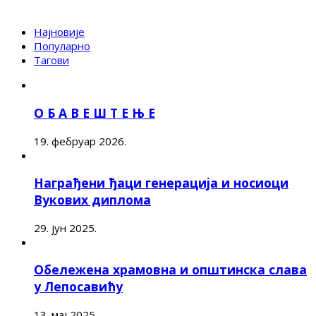
Најновије
Популарно
Тагови
О Б А В Е Ш Т Е Њ Е
19. фебруар 2026.
Награђени ђаци генерација и носиоци
Вукових диплома
29. јун 2025.
Обележена храмовна и општинска слава
у Лепосавићу
13. мај 2025.