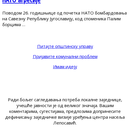
Поводом 26. годишњице од почетка НАТО бомбардовања
на Савезну Републику Југославију, код споменика Палим
борцима …
Питајте општинску управу
Пријавите комунални проблем
Имам идеју
Ради бољег сагледавања потреба локалне заједнице,
учешће јавности је од великог значаја. Вашим
коментарима, сугестијама, предлозима допринесите
дефинисању заједничке визије уређења центра насеља
Лепосавић.