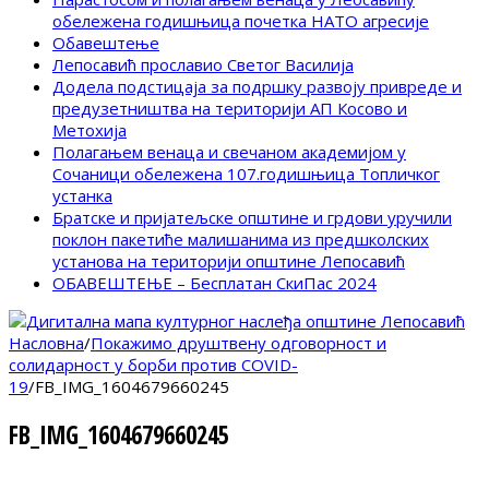
обележена годишњица почетка НАТО агресије
Обавештење
Лепосавић прославио Светог Василија
Додела подстицаја за подршку развоју привреде и
предузетништва на територији АП Косово и
Метохија
Полагањем венаца и свечаном академијом у
Сочаници обележена 107.годишњица Топличког
устанка
Братске и пријатељске општине и грдови уручили
поклон пакетиће малишанима из предшколских
установа на територији општине Лепосавић
ОБАВЕШТЕЊЕ – Бесплатан СкиПас 2024
Насловна
/
Покажимо друштвену одговорност и
солидарност у борби против COVID-
19
/
FB_IMG_1604679660245
FB_IMG_1604679660245