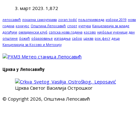
3. март 2023.
1,872
лепосавић
локална самоуправа
zoran todić
пољопривреда
избори 2019
нова
година
конкурс
Општина Лепосавић
спорт
култура
Канцеларија за младе
догађаји
омладински клуб
српска нова година
косово
најбољи ученици
дан
општине
божић
образовање
изградња
сабор
црква
рок фест
деца
Канцеларија за Косово и Метохију
Црква у Лепосавићу
Црква Светог Василија Острошког
© Copyright 2026, Општина Лепосавић