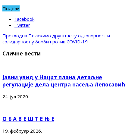
Подели
Facebook
Twitter
Претходна
Покажимо друштвену одговорност и
солидарност у борби против COVID-19
Сличне вести
Јавни увид у Нацрт плана детаљне
регулације дела центра насеља Лепосавић
24. јул 2020.
О Б А В Е Ш Т Е Њ Е
19. фебруар 2026.