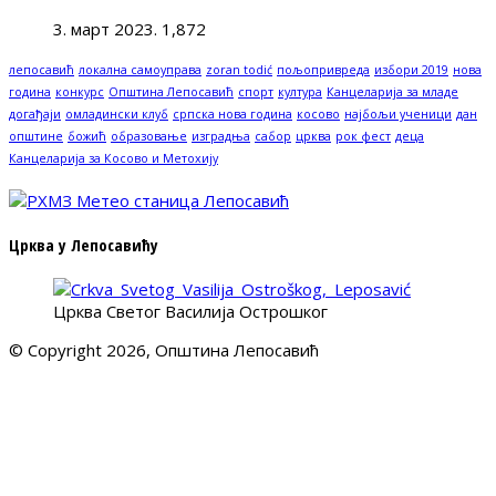
3. март 2023.
1,872
лепосавић
локална самоуправа
zoran todić
пољопривреда
избори 2019
нова
година
конкурс
Општина Лепосавић
спорт
култура
Канцеларија за младе
догађаји
омладински клуб
српска нова година
косово
најбољи ученици
дан
општине
божић
образовање
изградња
сабор
црква
рок фест
деца
Канцеларија за Косово и Метохију
Црква у Лепосавићу
Црква Светог Василија Острошког
© Copyright 2026, Општина Лепосавић