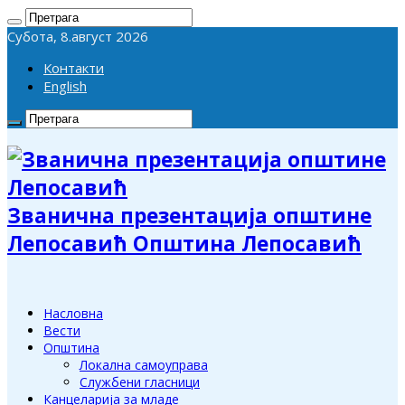
Субота, 8.август 2026
Контакти
English
Званична презентација општине
Лепосавић Општина Лепосавић
Насловна
Вести
Општина
Локална самоуправа
Службени гласници
Канцеларија за младе