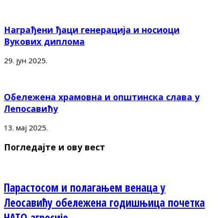
Награђени ђаци генерација и носиоци
Вукових диплома
29. јун 2025.
Обележена храмовна и општинска слава у
Лепосавићу
13. мај 2025.
Погледајте и ову вест
Парастосом и полагањем венаца у
Леосавићу обележена годишњица почетка
НАТО агресије