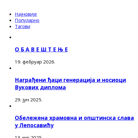
Најновије
Популарно
Тагови
О Б А В Е Ш Т Е Њ Е
19. фебруар 2026.
Награђени ђаци генерација и носиоци
Вукових диплома
29. јун 2025.
Обележена храмовна и општинска слава
у Лепосавићу
13. мај 2025.