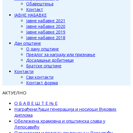
Обавештења
Контакт
ЈАВНЕ НАБАВКЕ
Јавне набавке 2021
Јавне набавке 2020
Јавне набавке 2019
Јавне набавке 2018
Дан општине
О дану општине
Предлог за награду или признање
Досадашњи добитници
Братске општине
Контакти
Сви контакти
Контакт форма
АКТУЕЛНО
О Б А В Е Ш Т Е Њ Е
Награђени ђаци генерација и носиоци Вукових
диплома
Обележена храмовна и општинска слава у
Лепосавићу
Парастосом и полагањем венаца у Леосавићу