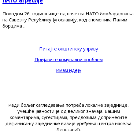
Поводом 26. годишњице од почетка НАТО бомбардовања
на Савезну Републику Југославију, код споменика Палим
борцима …
Питајте општинску управу
Пријавите комунални проблем
Имам идеју
Ради бољег сагледавања потреба локалне заједнице,
учешће јавности је од великог значаја. Вашим
коментарима, сугестијама, предлозима допринесите
дефинисању заједничке визије уређења центра насеља
Лепосавић.