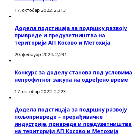
17. октобар 2022.
2,313
Додела подстицаја за подршку развоју
привреде и предузетништва на
територији АП Косово и Метохија
20. фебруар 2024.
2,231
Конкурс за доделу станова под условима
непрофитног закупа на одређено време
17. октобар 2022.
2,223
Додела подстицаја за подршку развоју
пољопривреде – прерађивачке
индустрије, привреде и предузетништва
на територији АП Косово и Метохија