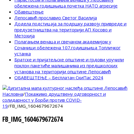
обележена годишњица почетка НАТО агресије
Обавештење
Лепосавић прославио Светог Василија
Додела подстицаја за подршку развоју привреде и
предузетништва на територији АП Косово и
Метохија
Полагањем венаца и свечаном академијом у
Сочаници обележена 107.годишњица Топличког
устанка
Братске и пријатељске општине и грдови уручили
поклон пакетиће малишанима из предшколских
установа на територији општине Лепосавић
ОБАВЕШТЕЊЕ – Бесплатан СкиПас 2024
Насловна
/
Покажимо друштвену одговорност и
солидарност у борби против COVID-
19
/
FB_IMG_1604679672674
FB_IMG_1604679672674