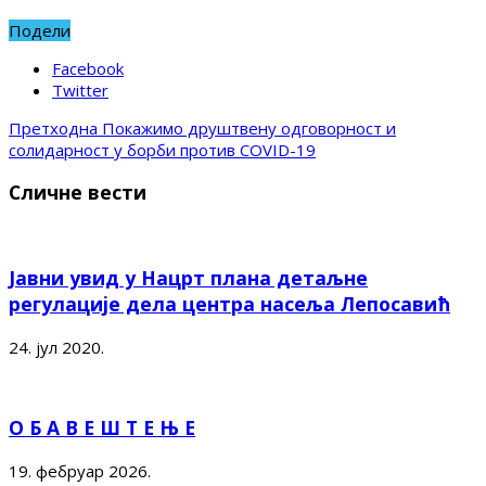
Подели
Facebook
Twitter
Претходна
Покажимо друштвену одговорност и
солидарност у борби против COVID-19
Сличне вести
Јавни увид у Нацрт плана детаљне
регулације дела центра насеља Лепосавић
24. јул 2020.
О Б А В Е Ш Т Е Њ Е
19. фебруар 2026.