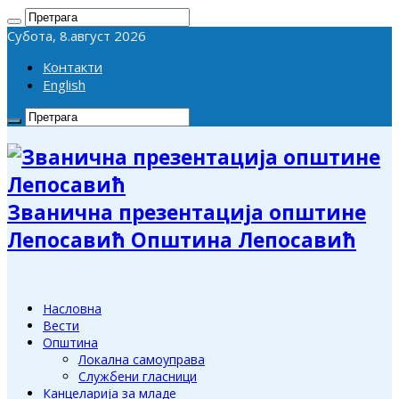
Субота, 8.август 2026
Контакти
English
Званична презентација општине
Лепосавић Општина Лепосавић
Насловна
Вести
Општина
Локална самоуправа
Службени гласници
Канцеларија за младе