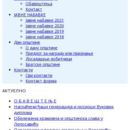
Обавештења
Контакт
ЈАВНЕ НАБАВКЕ
Јавне набавке 2021
Јавне набавке 2020
Јавне набавке 2019
Јавне набавке 2018
Дан општине
О дану општине
Предлог за награду или признање
Досадашњи добитници
Братске општине
Контакти
Сви контакти
Контакт форма
АКТУЕЛНО
О Б А В Е Ш Т Е Њ Е
Награђени ђаци генерација и носиоци Вукових
диплома
Обележена храмовна и општинска слава у
Лепосавићу
Парастосом и полагањем венаца у Леосавићу