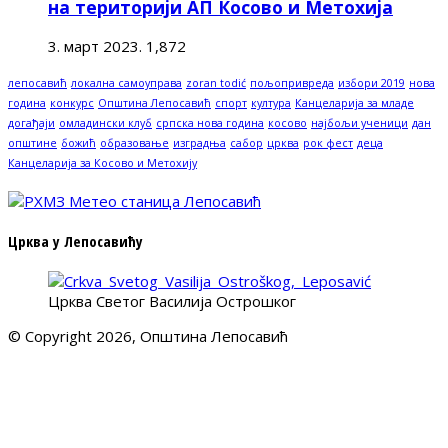
на територији АП Косово и Метохија
3. март 2023.
1,872
лепосавић
локална самоуправа
zoran todić
пољопривреда
избори 2019
нова
година
конкурс
Општина Лепосавић
спорт
култура
Канцеларија за младе
догађаји
омладински клуб
српска нова година
косово
најбољи ученици
дан
општине
божић
образовање
изградња
сабор
црква
рок фест
деца
Канцеларија за Косово и Метохију
Црква у Лепосавићу
Црква Светог Василија Острошког
© Copyright 2026, Општина Лепосавић