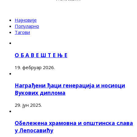
Најновије
Популарно
Тагови
О Б А В Е Ш Т Е Њ Е
19. фебруар 2026.
Награђени ђаци генерација и носиоци
Вукових диплома
29. јун 2025.
Обележена храмовна и општинска слава
у Лепосавићу