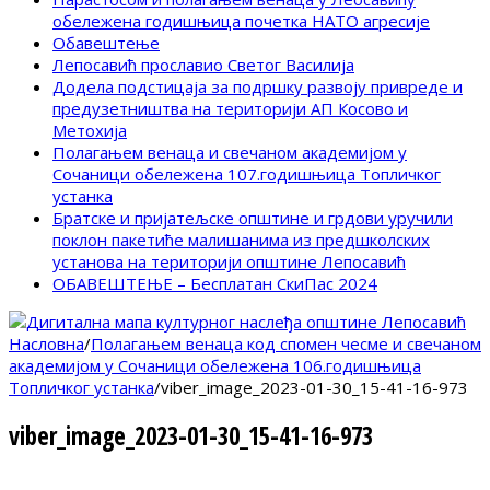
обележена годишњица почетка НАТО агресије
Обавештење
Лепосавић прославио Светог Василија
Додела подстицаја за подршку развоју привреде и
предузетништва на територији АП Косово и
Метохија
Полагањем венаца и свечаном академијом у
Сочаници обележена 107.годишњица Топличког
устанка
Братске и пријатељске општине и грдови уручили
поклон пакетиће малишанима из предшколских
установа на територији општине Лепосавић
ОБАВЕШТЕЊЕ – Бесплатан СкиПас 2024
Насловна
/
Полагањем венаца код спомен чесме и свечаном
академијом у Сочаници обележена 106.годишњица
Топличког устанка
/
viber_image_2023-01-30_15-41-16-973
viber_image_2023-01-30_15-41-16-973