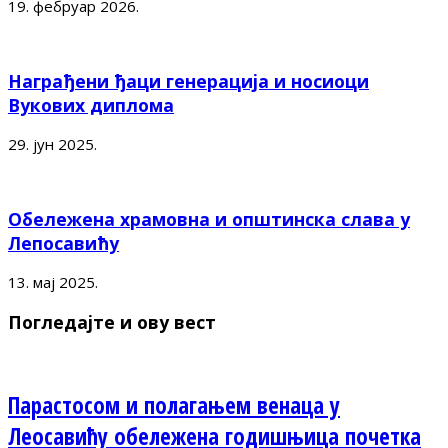
19. фебруар 2026.
Награђени ђаци генерација и носиоци
Вукових диплома
29. јун 2025.
Обележена храмовна и општинска слава у
Лепосавићу
13. мај 2025.
Погледајте и ову вест
Парастосом и полагањем венаца у
Леосавићу обележена годишњица почетка