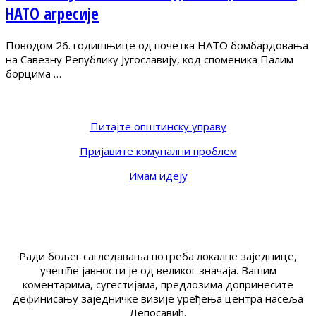
НАТО агресије
Поводом 26. годишњице од почетка НАТО бомбардовања
на Савезну Републику Југославију, код споменика Палим
борцима …
Питајте општинску управу
Пријавите комунални проблем
Имам идеју
Ради бољег сагледавања потреба локалне заједнице,
учешће јавности је од великог значаја. Вашим
коментарима, сугестијама, предлозима допринесите
дефинисању заједничке визије уређења центра насеља
Лепосавић.