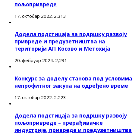
пољопривреде
17. октобар 2022.
2,313
Додела подстицаја за подршку развоју
привреде и предузетништва на
територији АП Косово и Метохија
20. фебруар 2024.
2,231
Конкурс за доделу станова под условима
непрофитног закупа на одређено време
17. октобар 2022.
2,223
Додела подстицаја за подршку развоју
пољопривреде – прерађивачке
индустрије, привреде и предузетништва