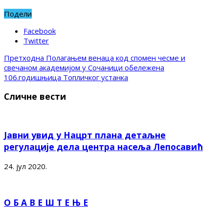
Подели
Facebook
Twitter
Претходна
Полагањем венаца код спомен чесме и
свечаном академијом у Сочаници обележена
106.годишњица Топличког устанка
Сличне вести
Јавни увид у Нацрт плана детаљне
регулације дела центра насеља Лепосавић
24. јул 2020.
О Б А В Е Ш Т Е Њ Е