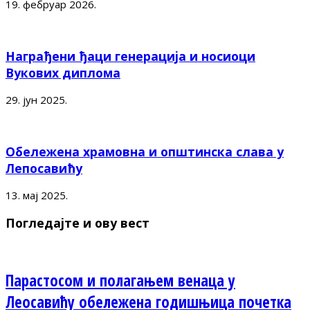
19. фебруар 2026.
Награђени ђаци генерација и носиоци
Вукових диплома
29. јун 2025.
Обележена храмовна и општинска слава у
Лепосавићу
13. мај 2025.
Погледајте и ову вест
Парастосом и полагањем венаца у
Леосавићу обележена годишњица почетка