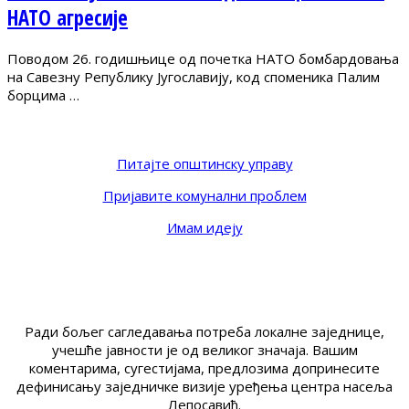
НАТО агресије
Поводом 26. годишњице од почетка НАТО бомбардовања
на Савезну Републику Југославију, код споменика Палим
борцима …
Питајте општинску управу
Пријавите комунални проблем
Имам идеју
Ради бољег сагледавања потреба локалне заједнице,
учешће јавности је од великог значаја. Вашим
коментарима, сугестијама, предлозима допринесите
дефинисању заједничке визије уређења центра насеља
Лепосавић.