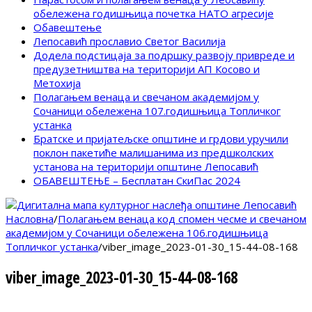
обележена годишњица почетка НАТО агресије
Обавештење
Лепосавић прославио Светог Василија
Додела подстицаја за подршку развоју привреде и
предузетништва на територији АП Косово и
Метохија
Полагањем венаца и свечаном академијом у
Сочаници обележена 107.годишњица Топличког
устанка
Братске и пријатељске општине и грдови уручили
поклон пакетиће малишанима из предшколских
установа на територији општине Лепосавић
ОБАВЕШТЕЊЕ – Бесплатан СкиПас 2024
Насловна
/
Полагањем венаца код спомен чесме и свечаном
академијом у Сочаници обележена 106.годишњица
Топличког устанка
/
viber_image_2023-01-30_15-44-08-168
viber_image_2023-01-30_15-44-08-168