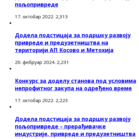
пољопривреде
17. октобар 2022.
2,313
Додела подстицаја за подршку развоју
привреде и предузетништва на
територији АП Косово и Метохија
20. фебруар 2024.
2,231
Конкурс за доделу станова под условима
непрофитног закупа на одређено време
17. октобар 2022.
2,223
Додела подстицаја за подршку развоју
пољопривреде – прерађивачке
индустрије, привреде и предузетништва