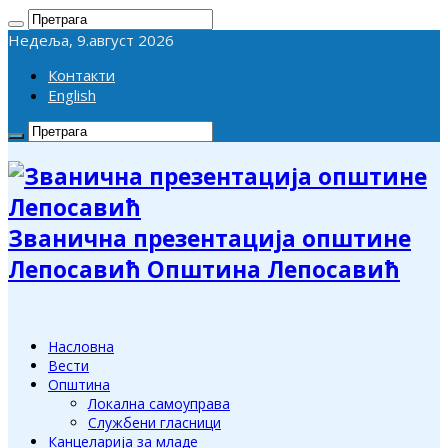
Недеља, 9.август 2026
Контакти
English
Званична презентација општине
Лепосавић Општина Лепосавић
Насловна
Вести
Општина
Локална самоуправа
Службени гласници
Канцеларија за младе