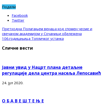
Подели
Facebook
Twitter
Претходна
Полагањем венаца код спомен чесме и
свечаном академијом у Сочаници обележена
106.годишњица Топличког устанка
Сличне вести
Јавни увид у Нацрт плана детаљне
регулације дела центра насеља Лепосавић
24. јул 2020.
О Б А В Е Ш Т Е Њ Е