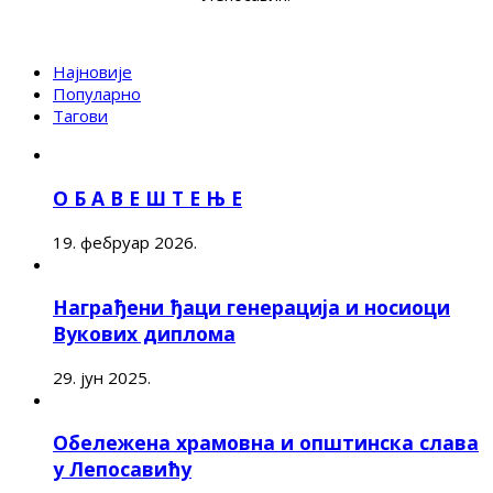
Најновије
Популарно
Тагови
О Б А В Е Ш Т Е Њ Е
19. фебруар 2026.
Награђени ђаци генерација и носиоци
Вукових диплома
29. јун 2025.
Обележена храмовна и општинска слава
у Лепосавићу