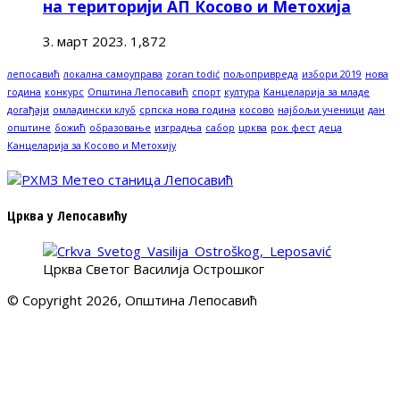
на територији АП Косово и Метохија
3. март 2023.
1,872
лепосавић
локална самоуправа
zoran todić
пољопривреда
избори 2019
нова
година
конкурс
Општина Лепосавић
спорт
култура
Канцеларија за младе
догађаји
омладински клуб
српска нова година
косово
најбољи ученици
дан
општине
божић
образовање
изградња
сабор
црква
рок фест
деца
Канцеларија за Косово и Метохију
Црква у Лепосавићу
Црква Светог Василија Острошког
© Copyright 2026, Општина Лепосавић