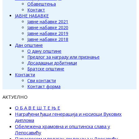
Обавештења
Контакт
ЈАВНЕ НАБАВКЕ
Јавне набавке 2021
Јавне набавке 2020
Јавне набавке 2019
Јавне набавке 2018
Дан општине
О дану општине
Предлог за награду или признање
Досадашњи добитници
Братске општине
Контакти
Сви контакти
Контакт форма
АКТУЕЛНО
О Б А В Е Ш Т Е Њ Е
Награђени ђаци генерација и носиоци Вукових
диплома
Обележена храмовна и општинска слава у
Лепосавићу
Парастосом и полагањем венаца у Леосавићу