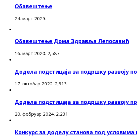
Обавештење
24. март 2025.
Обавештење Дома Здравља Лепосавић
16. март 2020.
2,587
Додела подстицаја за подршку развоју 
17. октобар 2022.
2,313
Додела подстицаја за подршку развоју п
20. фебруар 2024.
2,231
Конкурс за доделу станова под условима