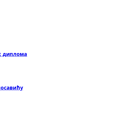
х диплома
посавићу