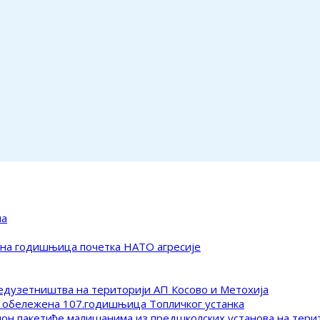
ма
ена годишњица почетка НАТО агресије
редузетништва на територији АП Косово и Метохија
 обележена 107.годишњица Топличког устанка
клон пакетиће малишанима из предшколских установа на тер