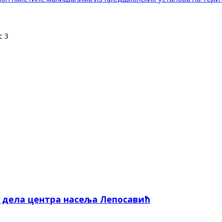
c 3
е дела центра насеља Лепосавић