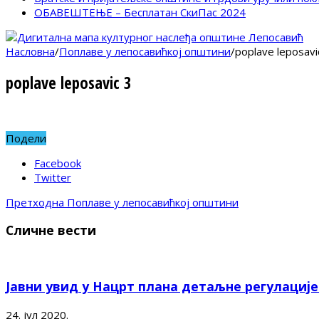
ОБАВЕШТЕЊЕ – Бесплатан СкиПас 2024
Насловна
/
Поплаве у лепосавићкој општини
/
poplave leposavi
poplave leposavic 3
Подели
Facebook
Twitter
Претходна
Поплаве у лепосавићкој општини
Сличне вести
Јавни увид у Нацрт плана детаљне регулациј
24. јул 2020.