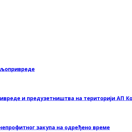
пољопривреде
ривреде и предузетништва на територији АП Ко
 непрофитног закупа на одређено време