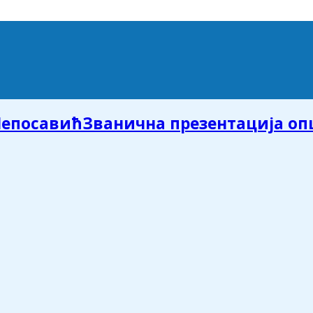
Званична презентација о