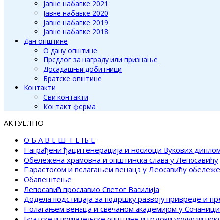
Јавне набавке 2021
Јавне набавке 2020
Јавне набавке 2019
Јавне набавке 2018
Дан општине
О дану општине
Предлог за награду или признање
Досадашњи добитници
Братске општине
Контакти
Сви контакти
Контакт форма
АКТУЕЛНО
О Б А В Е Ш Т Е Њ Е
Награђени ђаци генерација и носиоци Вукових дипло
Обележена храмовна и општинска слава у Лепосавићу
Парастосом и полагањем венаца у Леосавићу обележ
Обавештење
Лепосавић прославио Светог Василија
Додела подстицаја за подршку развоју привреде и п
Полагањем венаца и свечаном академијом у Сочаници
Братске и пријатељске општине и грдови уручили по