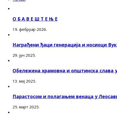
О Б А В Е Ш Т Е Њ Е
19. фебруар 2026.
Награђени ђаци генерација и носиоци Ву
29. јун 2025.
Обележена храмовна и општинска слава 
13. мај 2025.
Парастосом и полагањем венаца у Леоса
25. март 2025.