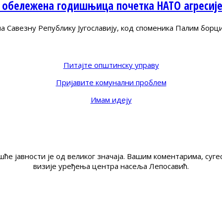
 обележена годишњица почетка НАТО агресиј
Савезну Републику Југославију, код споменика Палим борц
Питајте општинску управу
Пријавите комунални проблем
Имам идеју
ће јавности је од великог значаја. Вашим коментарима, су
визије уређења центра насеља Лепосавић.