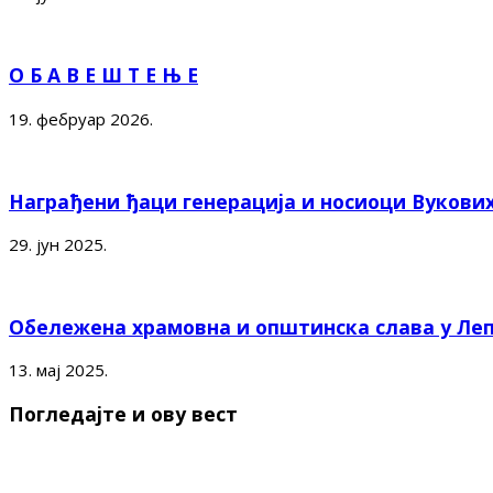
О Б А В Е Ш Т Е Њ Е
19. фебруар 2026.
Награђени ђаци генерација и носиоци Вукови
29. јун 2025.
Обележена храмовна и општинска слава у Ле
13. мај 2025.
Погледајте и ову вест