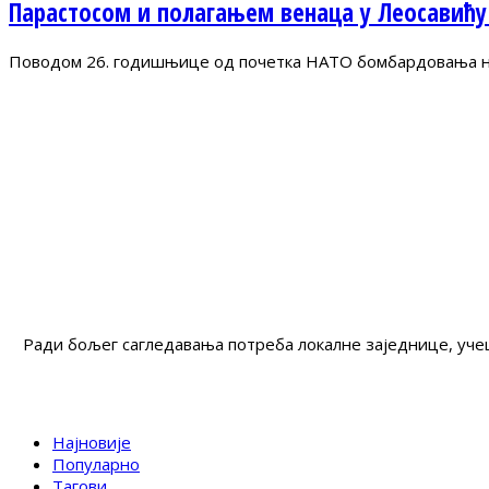
Парастосом и полагањем венаца у Леосавићу
Поводом 26. годишњице од почетка НАТО бомбардовања на 
Ради бољег сагледавања потреба локалне заједнице, учеш
Најновије
Популарно
Тагови