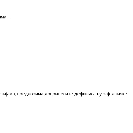
е
има …
гестијама, предлозима допринесите дефинисању заједничке