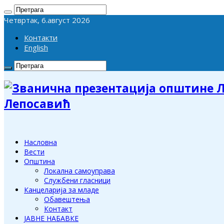
Четвртак, 6.август 2026
Контакти
English
Лепосавић
Насловна
Вести
Општина
Локална самоуправа
Службени гласници
Канцеларија за младе
Обавештења
Контакт
ЈАВНЕ НАБАВКЕ