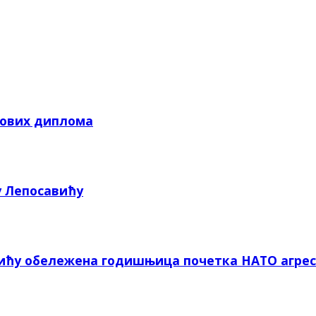
кових диплома
у Лепосавићу
вићу обележена годишњица почетка НАТО агрес