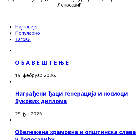
Лепосавић.
Најновије
Популарно
Тагови
О Б А В Е Ш Т Е Њ Е
19. фебруар 2026.
Награђени ђаци генерација и носиоци
Вукових диплома
29. јун 2025.
Обележена храмовна и општинска слава
у Лепосавићу