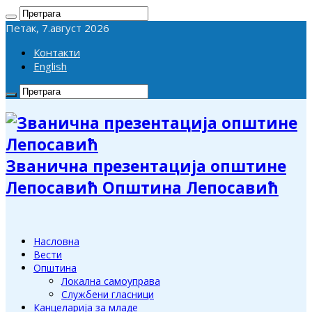
Петак, 7.август 2026
Контакти
English
Званична презентација општине
Лепосавић Општина Лепосавић
Насловна
Вести
Општина
Локална самоуправа
Службени гласници
Канцеларија за младе