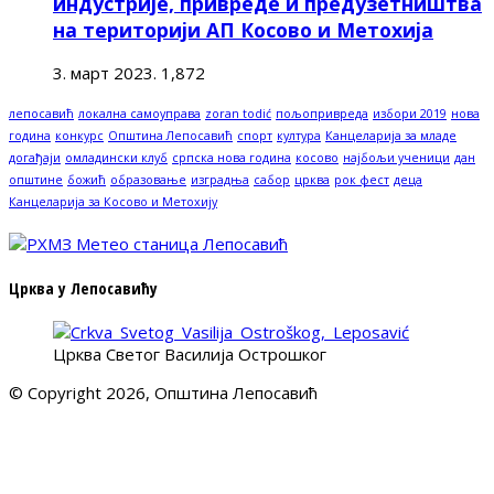
индустрије, привреде и предузетништва
на територији АП Косово и Метохија
3. март 2023.
1,872
лепосавић
локална самоуправа
zoran todić
пољопривреда
избори 2019
нова
година
конкурс
Општина Лепосавић
спорт
култура
Канцеларија за младе
догађаји
омладински клуб
српска нова година
косово
најбољи ученици
дан
општине
божић
образовање
изградња
сабор
црква
рок фест
деца
Канцеларија за Косово и Метохију
Црква у Лепосавићу
Црква Светог Василија Острошког
© Copyright 2026, Општина Лепосавић