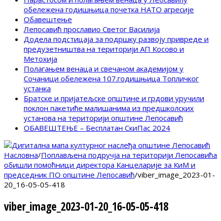
обележена годишњица почетка НАТО агресије
Обавештење
Лепосавић прославио Светог Василија
Додела подстицаја за подршку развоју привреде и
предузетништва на територији АП Косово и
Метохија
Полагањем венаца и свечаном академијом у
Сочаници обележена 107.годишњица Топличког
устанка
Братске и пријатељске општине и грдови уручили
поклон пакетиће малишанима из предшколских
установа на територији општине Лепосавић
ОБАВЕШТЕЊЕ – Бесплатан СкиПас 2024
Насловна
/
Поплављена подручја на територији Лепосавића
обишли помоћници директора Канцеларије за КиМ и
председник ПО општине Лепосавић
/
viber_image_2023-01-
20_16-05-05-418
viber_image_2023-01-20_16-05-05-418