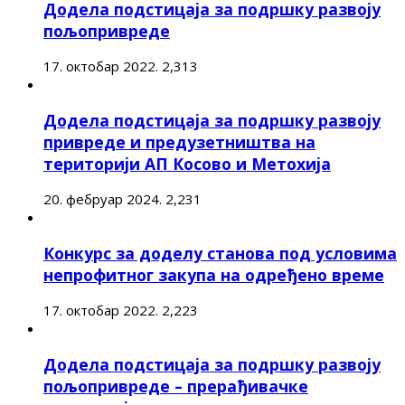
Додела подстицаја за подршку развоју
пољопривреде
17. октобар 2022.
2,313
Додела подстицаја за подршку развоју
привреде и предузетништва на
територији АП Косово и Метохија
20. фебруар 2024.
2,231
Конкурс за доделу станова под условима
непрофитног закупа на одређено време
17. октобар 2022.
2,223
Додела подстицаја за подршку развоју
пољопривреде – прерађивачке