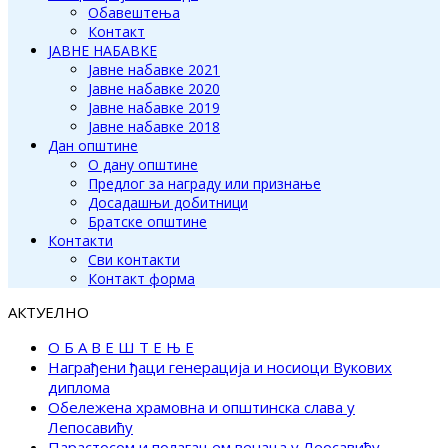
Обавештења
Контакт
ЈАВНЕ НАБАВКЕ
Јавне набавке 2021
Јавне набавке 2020
Јавне набавке 2019
Јавне набавке 2018
Дан општине
О дану општине
Предлог за награду или признање
Досадашњи добитници
Братске општине
Контакти
Сви контакти
Контакт форма
АКТУЕЛНО
О Б А В Е Ш Т Е Њ Е
Награђени ђаци генерација и носиоци Вукових
диплома
Обележена храмовна и општинска слава у
Лепосавићу
Парастосом и полагањем венаца у Леосавићу