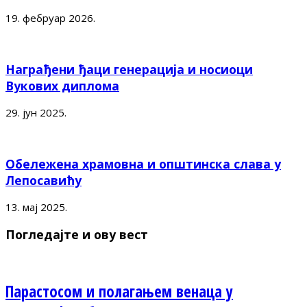
19. фебруар 2026.
Награђени ђаци генерација и носиоци
Вукових диплома
29. јун 2025.
Обележена храмовна и општинска слава у
Лепосавићу
13. мај 2025.
Погледајте и ову вест
Парастосом и полагањем венаца у