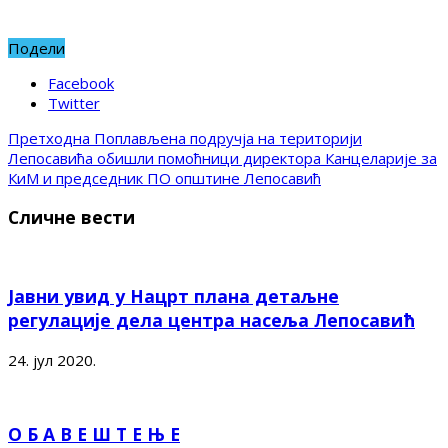
Подели
Facebook
Twitter
Претходна
Поплављена подручја на територији
Лепосавића обишли помоћници директора Канцеларије за
КиМ и председник ПО општине Лепосавић
Сличне вести
Јавни увид у Нацрт плана детаљне
регулације дела центра насеља Лепосавић
24. јул 2020.
О Б А В Е Ш Т Е Њ Е