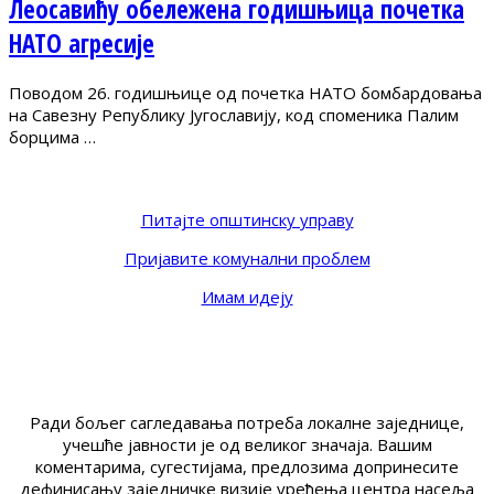
Леосавићу обележена годишњица почетка
НАТО агресије
Поводом 26. годишњице од почетка НАТО бомбардовања
на Савезну Републику Југославију, код споменика Палим
борцима …
Питајте општинску управу
Пријавите комунални проблем
Имам идеју
Ради бољег сагледавања потреба локалне заједнице,
учешће јавности је од великог значаја. Вашим
коментарима, сугестијама, предлозима допринесите
дефинисању заједничке визије уређења центра насеља