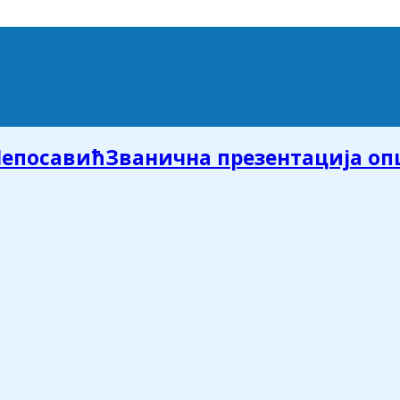
Званична презентација о