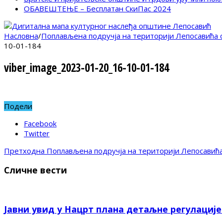
ОБАВЕШТЕЊЕ – Бесплатан СкиПас 2024
Насловна
/
Поплављена подручја на територији Лепосавића
10-01-184
viber_image_2023-01-20_16-10-01-184
Подели
Facebook
Twitter
Претходна
Поплављена подручја на територији Лепосавић
Сличне вести
Јавни увид у Нацрт плана детаљне регулациј