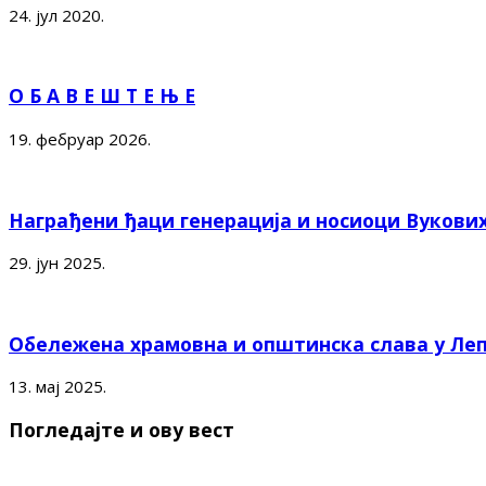
24. јул 2020.
О Б А В Е Ш Т Е Њ Е
19. фебруар 2026.
Награђени ђаци генерација и носиоци Вукови
29. јун 2025.
Обележена храмовна и општинска слава у Ле
13. мај 2025.
Погледајте и ову вест