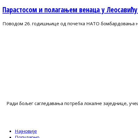
Парастосом и полагањем венаца у Леосавићу
Поводом 26. годишњице од почетка НАТО бомбардовања на 
Ради бољег сагледавања потреба локалне заједнице, учеш
Најновије
Популарно