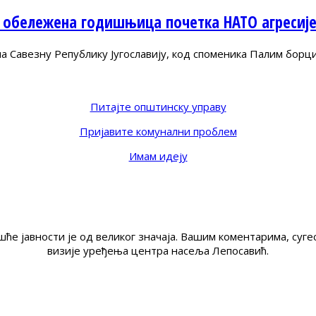
 обележена годишњица почетка НАТО агресиј
Савезну Републику Југославију, код споменика Палим борц
Питајте општинску управу
Пријавите комунални проблем
Имам идеју
ће јавности је од великог значаја. Вашим коментарима, су
визије уређења центра насеља Лепосавић.