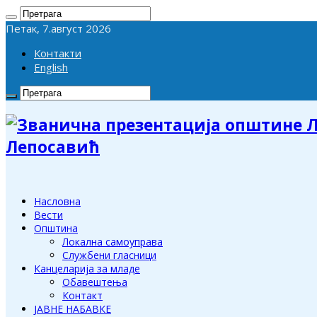
Петак, 7.август 2026
Контакти
English
Лепосавић
Насловна
Вести
Општина
Локална самоуправа
Службени гласници
Канцеларија за младе
Обавештења
Контакт
ЈАВНЕ НАБАВКЕ