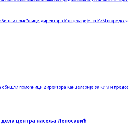
 обишли помоћници директора Канцеларије за КиМ и предсе
а обишли помоћници директора Канцеларије за КиМ и пред
е дела центра насеља Лепосавић