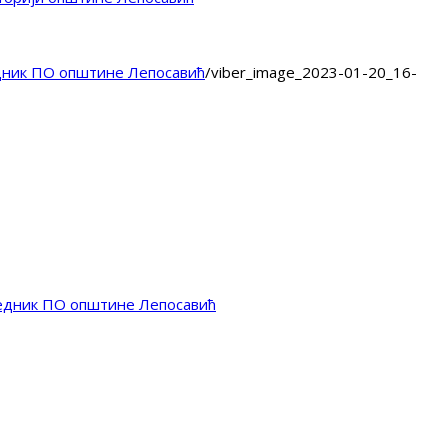
дник ПО општине Лепосавић
/
viber_image_2023-01-20_16-
седник ПО општине Лепосавић