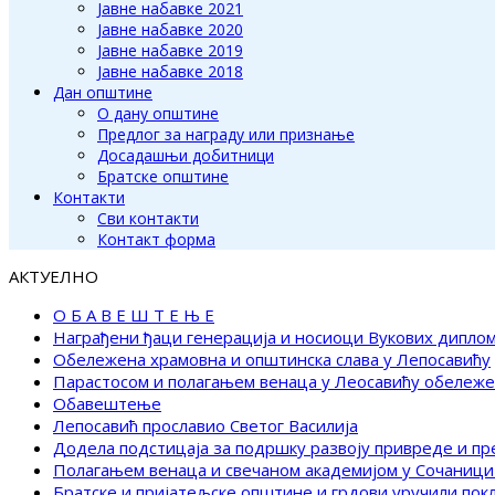
Јавне набавке 2021
Јавне набавке 2020
Јавне набавке 2019
Јавне набавке 2018
Дан општине
О дану општине
Предлог за награду или признање
Досадашњи добитници
Братске општине
Контакти
Сви контакти
Контакт форма
АКТУЕЛНО
О Б А В Е Ш Т Е Њ Е
Награђени ђаци генерација и носиоци Вукових дипло
Обележена храмовна и општинска слава у Лепосавићу
Парастосом и полагањем венаца у Леосавићу обележ
Обавештење
Лепосавић прославио Светог Василија
Додела подстицаја за подршку развоју привреде и п
Полагањем венаца и свечаном академијом у Сочаници
Братске и пријатељске општине и грдови уручили по