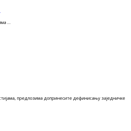
е
има …
гестијама, предлозима допринесите дефинисању заједничке