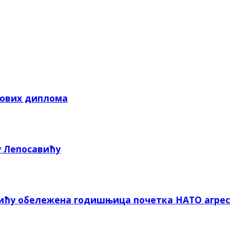
кових диплома
у Лепосавићу
вићу обележена годишњица почетка НАТО агрес