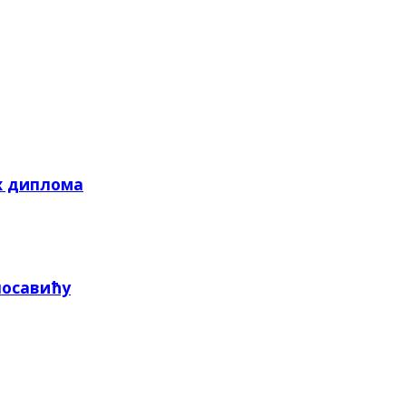
х диплома
посавићу