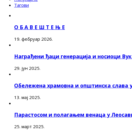
Тагови
О Б А В Е Ш Т Е Њ Е
19. фебруар 2026.
Награђени ђаци генерација и носиоци Ву
29. јун 2025.
Обележена храмовна и општинска слава 
13. мај 2025.
Парастосом и полагањем венаца у Леоса
25. март 2025.