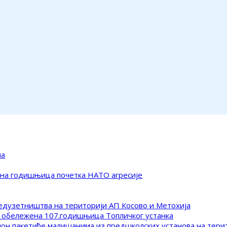
ма
ена годишњица почетка НАТО агресије
редузетништва на територији АП Косово и Метохија
 обележена 107.годишњица Топличког устанка
клон пакетиће малишанима из предшколских установа на тер