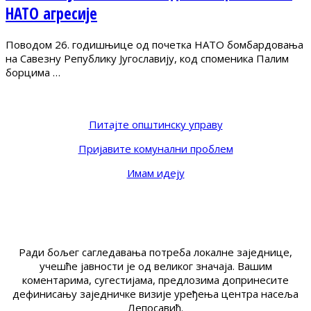
НАТО агресије
Поводом 26. годишњице од почетка НАТО бомбардовања
на Савезну Републику Југославију, код споменика Палим
борцима …
Питајте општинску управу
Пријавите комунални проблем
Имам идеју
Ради бољег сагледавања потреба локалне заједнице,
учешће јавности је од великог значаја. Вашим
коментарима, сугестијама, предлозима допринесите
дефинисању заједничке визије уређења центра насеља
Лепосавић.