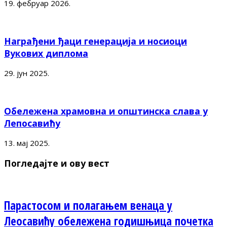
19. фебруар 2026.
Награђени ђаци генерација и носиоци
Вукових диплома
29. јун 2025.
Обележена храмовна и општинска слава у
Лепосавићу
13. мај 2025.
Погледајте и ову вест
Парастосом и полагањем венаца у
Леосавићу обележена годишњица почетка