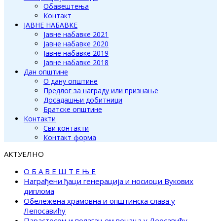
Обавештења
Контакт
ЈАВНЕ НАБАВКЕ
Јавне набавке 2021
Јавне набавке 2020
Јавне набавке 2019
Јавне набавке 2018
Дан општине
О дану општине
Предлог за награду или признање
Досадашњи добитници
Братске општине
Контакти
Сви контакти
Контакт форма
АКТУЕЛНО
О Б А В Е Ш Т Е Њ Е
Награђени ђаци генерација и носиоци Вукових
диплома
Обележена храмовна и општинска слава у
Лепосавићу
Парастосом и полагањем венаца у Леосавићу