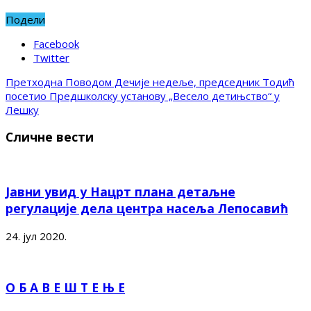
Подели
Facebook
Twitter
Претходна
Поводом Дечије недеље, председник Тодић
посетио Предшколску установу „Весело детињство“ у
Лешку
Сличне вести
Јавни увид у Нацрт плана детаљне
регулације дела центра насеља Лепосавић
24. јул 2020.
О Б А В Е Ш Т Е Њ Е