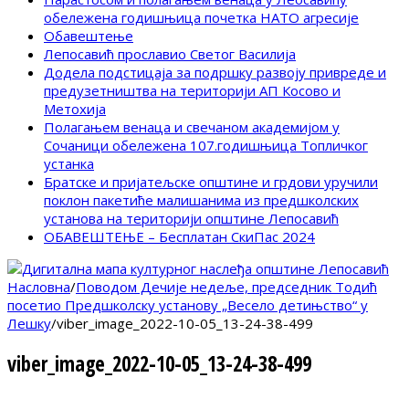
обележена годишњица почетка НАТО агресије
Обавештење
Лепосавић прославио Светог Василија
Додела подстицаја за подршку развоју привреде и
предузетништва на територији АП Косово и
Метохија
Полагањем венаца и свечаном академијом у
Сочаници обележена 107.годишњица Топличког
устанка
Братске и пријатељске општине и грдови уручили
поклон пакетиће малишанима из предшколских
установа на територији општине Лепосавић
ОБАВЕШТЕЊЕ – Бесплатан СкиПас 2024
Насловна
/
Поводом Дечије недеље, председник Тодић
посетио Предшколску установу „Весело детињство“ у
Лешку
/
viber_image_2022-10-05_13-24-38-499
viber_image_2022-10-05_13-24-38-499