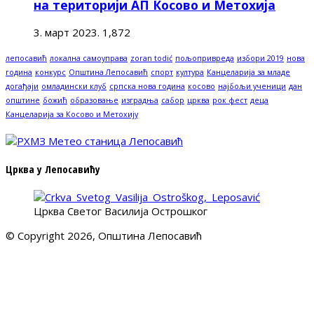
на територији АП Косово и Метохија
3. март 2023.
1,872
лепосавић
локална самоуправа
zoran todić
пољопривреда
избори 2019
нова
година
конкурс
Општина Лепосавић
спорт
култура
Канцеларија за младе
догађаји
омладински клуб
српска нова година
косово
најбољи ученици
дан
општине
божић
образовање
изградња
сабор
црква
рок фест
деца
Канцеларија за Косово и Метохију
Црква у Лепосавићу
Црква Светог Василија Острошког
© Copyright 2026, Општина Лепосавић