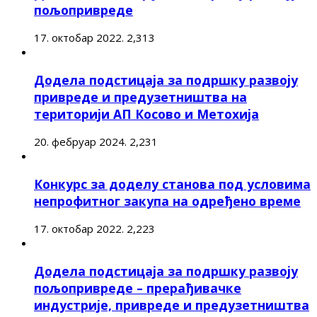
пољопривреде
17. октобар 2022.
2,313
Додела подстицаја за подршку развоју
привреде и предузетништва на
територији АП Косово и Метохија
20. фебруар 2024.
2,231
Конкурс за доделу станова под условима
непрофитног закупа на одређено време
17. октобар 2022.
2,223
Додела подстицаја за подршку развоју
пољопривреде – прерађивачке
индустрије, привреде и предузетништва