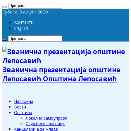
Субота, 8.август 2026
Контакти
English
Званична презентација општине
Лепосавић Општина Лепосавић
Насловна
Вести
Општина
Локална самоуправа
Службени гласници
Канцеларија за младе