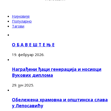
Најновије
Популарно
Тагови
О Б А В Е Ш Т Е Њ Е
19. фебруар 2026.
Награђени ђаци генерација и носиоци
Вукових диплома
29. јун 2025.
Обележена храмовна и општинска слава
у Лепосавићу