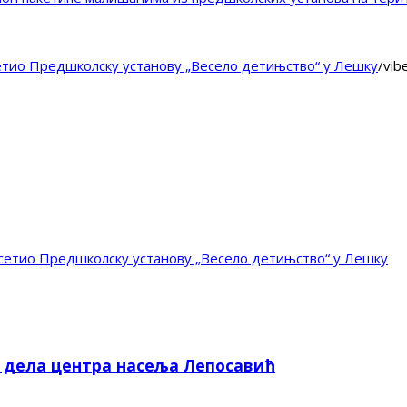
тио Предшколску установу „Весело детињство“ у Лешку
/
vib
етио Предшколску установу „Весело детињство“ у Лешку
е дела центра насеља Лепосавић