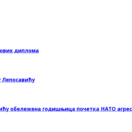
кових диплома
у Лепосавићу
вићу обележена годишњица почетка НАТО агрес