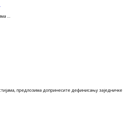
е
има …
гестијама, предлозима допринесите дефинисању заједничке