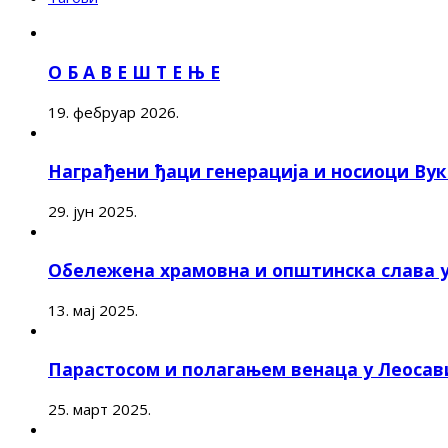
О Б А В Е Ш Т Е Њ Е
19. фебруар 2026.
Награђени ђаци генерација и носиоци Ву
29. јун 2025.
Обележена храмовна и општинска слава 
13. мај 2025.
Парастосом и полагањем венаца у Леоса
25. март 2025.