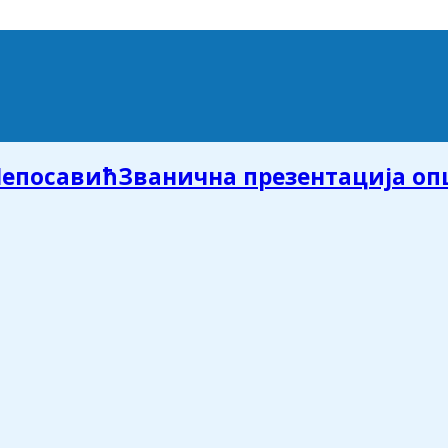
Званична презентација о