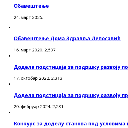
Обавештење
24. март 2025.
Обавештење Дома Здравља Лепосавић
16. март 2020.
2,597
Додела подстицаја за подршку развоју 
17. октобар 2022.
2,313
Додела подстицаја за подршку развоју п
20. фебруар 2024.
2,231
Конкурс за доделу станова под условима