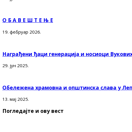
О Б А В Е Ш Т Е Њ Е
19. фебруар 2026.
Награђени ђаци генерација и носиоци Вукови
29. јун 2025.
Обележена храмовна и општинска слава у Ле
13. мај 2025.
Погледајте и ову вест