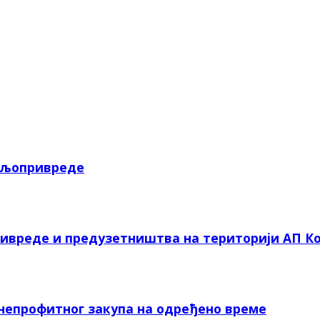
пољопривреде
ривреде и предузетништва на територији АП Ко
 непрофитног закупа на одређено време