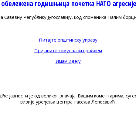
 обележена годишњица почетка НАТО агресиј
Савезну Републику Југославију, код споменика Палим борц
Питајте општинску управу
Пријавите комунални проблем
Имам идеју
ће јавности је од великог значаја. Вашим коментарима, су
визије уређења центра насеља Лепосавић.