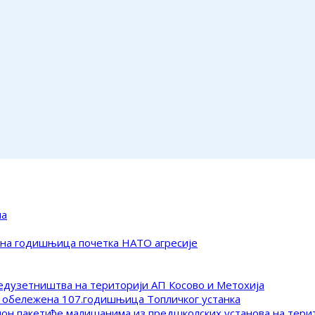
ма
ена годишњица почетка НАТО агресије
редузетништва на територији АП Косово и Метохија
 обележена 107.годишњица Топличког устанка
клон пакетиће малишанима из предшколских установа на тер