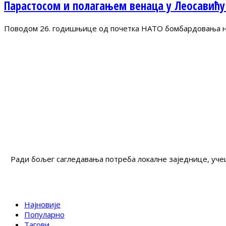
Парастосом и полагањем венаца у Леосавићу
Поводом 26. годишњице од почетка НАТО бомбардовања на 
Ради бољег сагледавања потреба локалне заједнице, учеш
Најновије
Популарно
Тагови