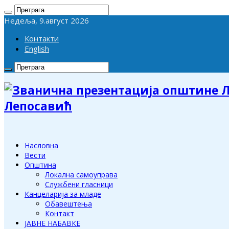
Недеља, 9.август 2026
Контакти
English
Лепосавић
Насловна
Вести
Општина
Локална самоуправа
Службени гласници
Канцеларија за младе
Обавештења
Контакт
ЈАВНЕ НАБАВКЕ