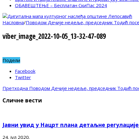
ОБАВЕШТЕЊЕ – Бесплатан СкиПас 2024
Насловна
/
Поводом Дечије недеље, председник Тодић посе
viber_image_2022-10-05_13-32-47-089
Подели
Facebook
Twitter
Претходна
Поводом Дечије недеље, председник Тодић пос
Сличне вести
Јавни увид у Нацрт плана детаљне регулациј
24. јул 2020.