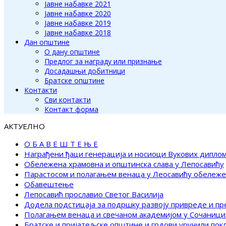
Јавне набавке 2021
Јавне набавке 2020
Јавне набавке 2019
Јавне набавке 2018
Дан општине
О дану општине
Предлог за награду или признање
Досадашњи добитници
Братске општине
Контакти
Сви контакти
Контакт форма
АКТУЕЛНО
О Б А В Е Ш Т Е Њ Е
Награђени ђаци генерација и носиоци Вукових дипло
Обележена храмовна и општинска слава у Лепосавићу
Парастосом и полагањем венаца у Леосавићу обележ
Обавештење
Лепосавић прославио Светог Василија
Додела подстицаја за подршку развоју привреде и п
Полагањем венаца и свечаном академијом у Сочаници
Братске и пријатељске општине и грдови уручили по