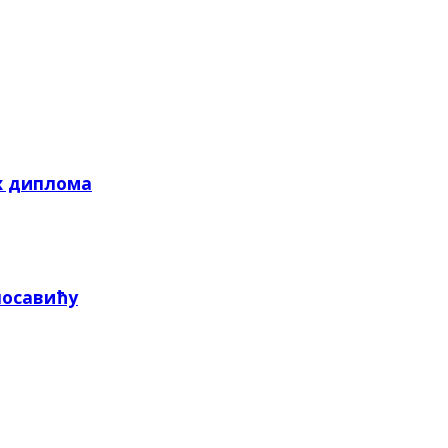
х диплома
посавићу