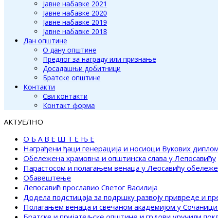
Јавне набавке 2021
Јавне набавке 2020
Јавне набавке 2019
Јавне набавке 2018
Дан општине
О дану општине
Предлог за награду или признање
Досадашњи добитници
Братске општине
Контакти
Сви контакти
Контакт форма
АКТУЕЛНО
О Б А В Е Ш Т Е Њ Е
Награђени ђаци генерација и носиоци Вукових дипло
Обележена храмовна и општинска слава у Лепосавићу
Парастосом и полагањем венаца у Леосавићу обележ
Обавештење
Лепосавић прославио Светог Василија
Додела подстицаја за подршку развоју привреде и п
Полагањем венаца и свечаном академијом у Сочаници
Братске и пријатељске општине и грдови уручили по