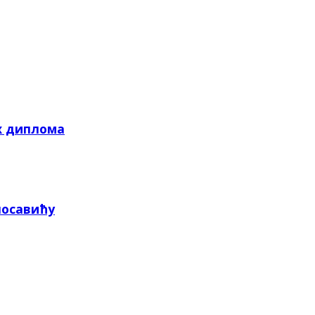
х диплома
посавићу