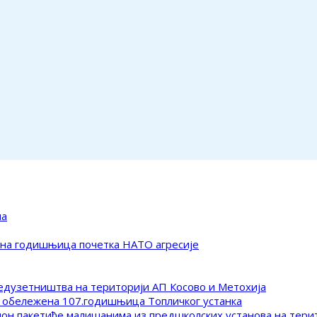
ма
ена годишњица почетка НАТО агресије
редузетништва на територији АП Косово и Метохија
 обележена 107.годишњица Топличког устанка
клон пакетиће малишанима из предшколских установа на тер