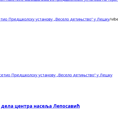
тио Предшколску установу „Весело детињство“ у Лешку
/
vib
етио Предшколску установу „Весело детињство“ у Лешку
е дела центра насеља Лепосавић