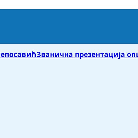
Званична презентација о