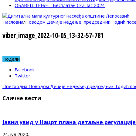
ОБАВЕШТЕЊЕ – Бесплатан СкиПас 2024
Насловна
/
Поводом Дечије недеље, председник Тодић посе
viber_image_2022-10-05_13-32-57-781
Подели
Facebook
Twitter
Претходна
Поводом Дечије недеље, председник Тодић пос
Сличне вести
Јавни увид у Нацрт плана детаљне регулациј
24. јул 2020.