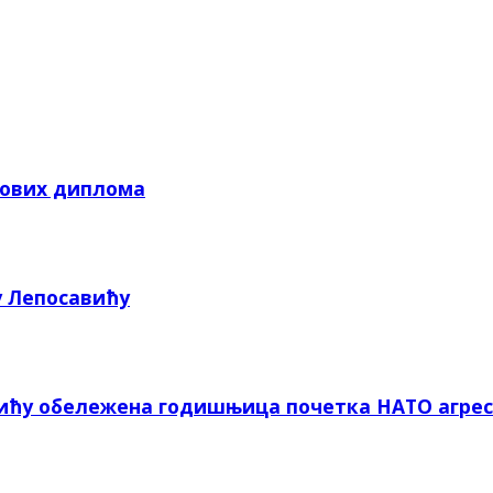
кових диплома
у Лепосавићу
вићу обележена годишњица почетка НАТО агрес