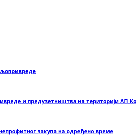
пољопривреде
ривреде и предузетништва на територији АП Ко
 непрофитног закупа на одређено време