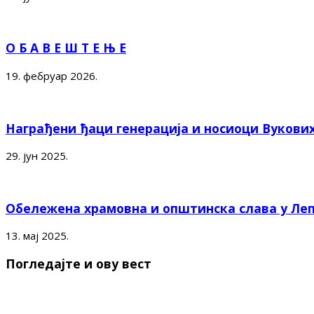
О Б А В Е Ш Т Е Њ Е
19. фебруар 2026.
Награђени ђаци генерација и носиоци Вукови
29. јун 2025.
Обележена храмовна и општинска слава у Ле
13. мај 2025.
Погледајте и ову вест