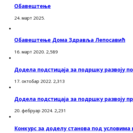
Обавештење
24. март 2025.
Обавештење Дома Здравља Лепосавић
16. март 2020.
2,589
Додела подстицаја за подршку развоју 
17. октобар 2022.
2,313
Додела подстицаја за подршку развоју п
20. фебруар 2024.
2,231
Конкурс за доделу станова под условима