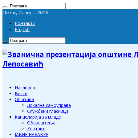
Петак, 7.август 2026
Контакти
English
Лепосавић
Насловна
Вести
Општина
Локална самоуправа
Службени гласници
Канцеларија за младе
Обавештења
Контакт
ЈАВНЕ НАБАВКЕ