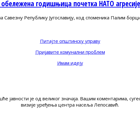
 обележена годишњица почетка НАТО агресиј
Савезну Републику Југославију, код споменика Палим борц
Питајте општинску управу
Пријавите комунални проблем
Имам идеју
ће јавности је од великог значаја. Вашим коментарима, су
визије уређења центра насеља Лепосавић.