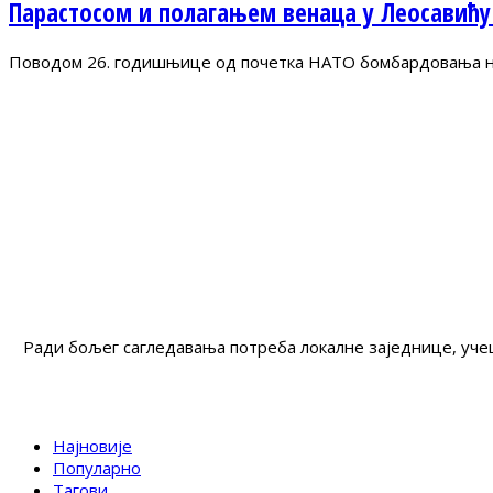
Парастосом и полагањем венаца у Леосавићу
Поводом 26. годишњице од почетка НАТО бомбардовања на 
Ради бољег сагледавања потреба локалне заједнице, учеш
Најновије
Популарно
Тагови