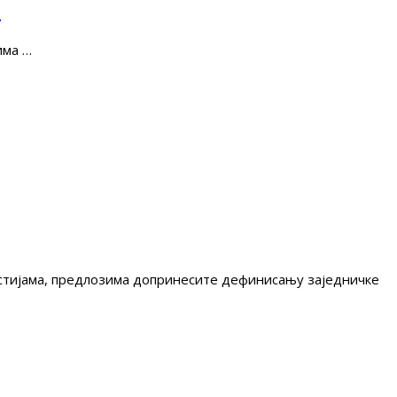
е
има …
гестијама, предлозима допринесите дефинисању заједничке