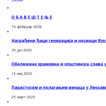
О Б А В Е Ш Т Е Њ Е
19. фебруар 2026.
Награђени ђаци генерација и носиоци Ву
29. јун 2025.
Обележена храмовна и општинска слава 
13. мај 2025.
Парастосом и полагањем венаца у Леоса
25. март 2025.