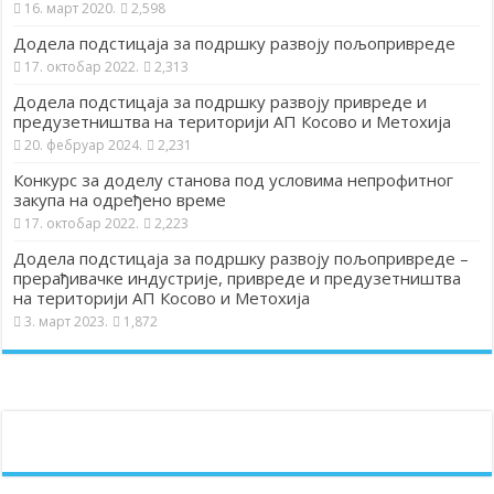
16. март 2020.
2,598
Додела подстицаја за подршку развоју пољопривреде
17. октобар 2022.
2,313
Додела подстицаја за подршку развоју привреде и
предузетништва на територији АП Косово и Метохија
20. фебруар 2024.
2,231
Конкурс за доделу станова под условима непрофитног
закупа на одређено време
17. октобар 2022.
2,223
Додела подстицаја за подршку развоју пољопривреде –
прерађивачке индустрије, привреде и предузетништва
на територији АП Косово и Метохија
3. март 2023.
1,872