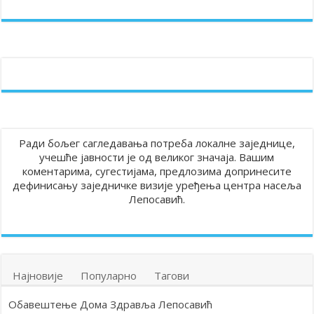
Ради бољег сагледавања потреба локалне заједнице,
учешће јавности је од великог значаја. Вашим
коментарима, сугестијама, предлозима допринесите
дефинисању заједничке визије уређења центра насеља
Лепосавић.
Најновије
Популарно
Тагови
Обавештење Дома Здравља Лепосавић