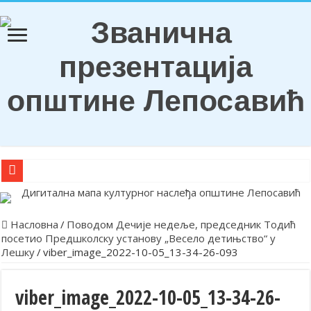
О Б А В Е Ш Т Е Њ Е
Награђени ђаци генерација и носиоци Вукових диплома
Насловна
/
Поводом Дечије недеље, председник Тодић
посетио Предшколску установу „Весело детињство“ у
Обележена храмовна и општинска слава у Лепосавићу
Лешку
/
viber_image_2022-10-05_13-34-26-093
Парастосом и полагањем венаца у Леосавићу обележена годишњи
Обавештење
viber_image_2022-10-05_13-34-26-
Лепосавић прославио Светог Василија