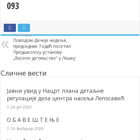
093
Додела подстицаја за подршку развоју привреде и предузетништв
Полагањем венаца и свечаном академијом у Сочаници обележена
Братске и пријатељске општине и грдови уручили поклон пакети
Претходна
ОБАВЕШТЕЊЕ – Бесплатан СкиПас 2024
Поводом Дечије недеље,
председник Тодић посетио
Предшколску установу
„Весело детињство“ у Лешку
Сличне вести
Јавни увид у Нацрт плана детаљне
регулације дела центра насеља Лепосавић
24. јул 2020.
О Б А В Е Ш Т Е Њ Е
19. фебруар 2026.