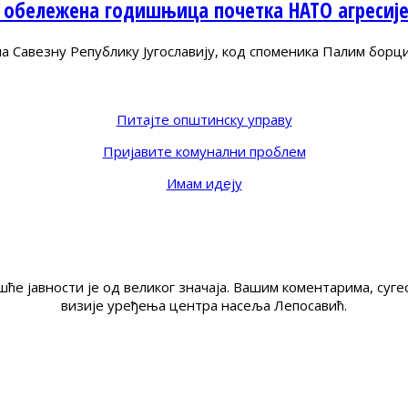
 обележена годишњица почетка НАТО агресиј
Савезну Републику Југославију, код споменика Палим борц
Питајте општинску управу
Пријавите комунални проблем
Имам идеју
ће јавности је од великог значаја. Вашим коментарима, су
визије уређења центра насеља Лепосавић.