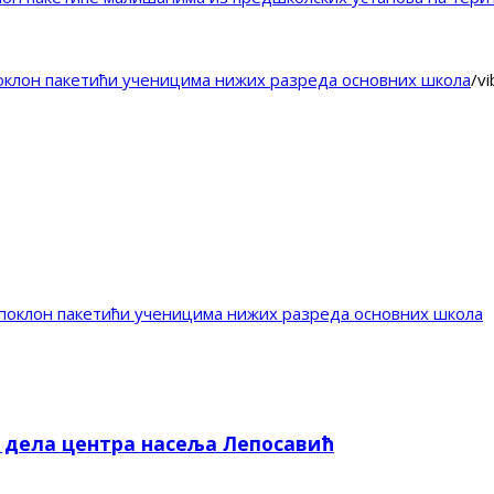
оклон пакетићи ученицима нижих разреда основних школа
/
v
поклон пакетићи ученицима нижих разреда основних школа
е дела центра насеља Лепосавић