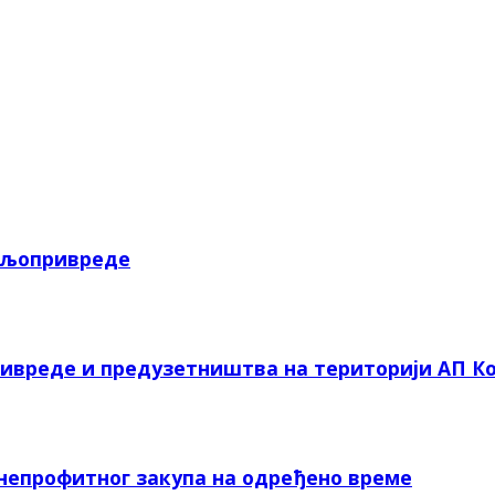
пољопривреде
ривреде и предузетништва на територији АП Ко
 непрофитног закупа на одређено време