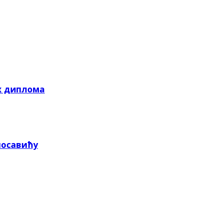
х диплома
посавићу