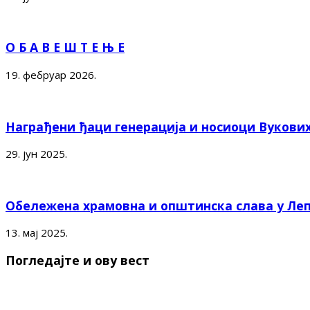
О Б А В Е Ш Т Е Њ Е
19. фебруар 2026.
Награђени ђаци генерација и носиоци Вукови
29. јун 2025.
Обележена храмовна и општинска слава у Ле
13. мај 2025.
Погледајте и ову вест