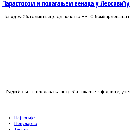
Парастосом и полагањем венаца у Леосавићу
Поводом 26. годишњице од почетка НАТО бомбардовања на 
Ради бољег сагледавања потреба локалне заједнице, учеш
Најновије
Популарно
Тагови