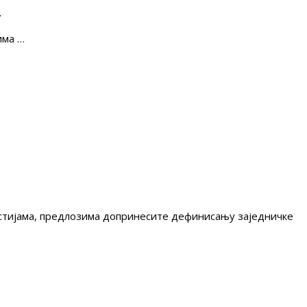
е
има …
гестијама, предлозима допринесите дефинисању заједничке