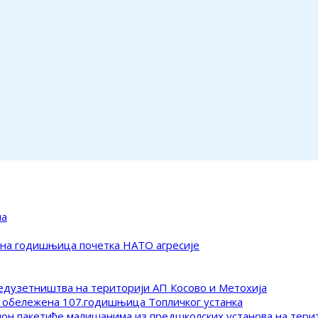
ма
ена годишњица почетка НАТО агресије
редузетништва на територији АП Косово и Метохија
 обележена 107.годишњица Топличког устанка
клон пакетиће малишанима из предшколских установа на тер