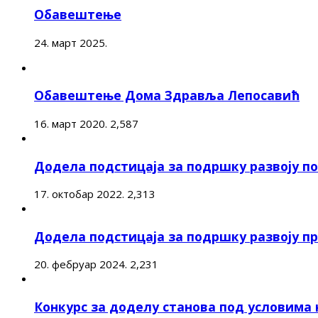
Обавештење
24. март 2025.
Обавештење Дома Здравља Лепосавић
16. март 2020.
2,587
Додела подстицаја за подршку развоју 
17. октобар 2022.
2,313
Додела подстицаја за подршку развоју п
20. фебруар 2024.
2,231
Конкурс за доделу станова под условима