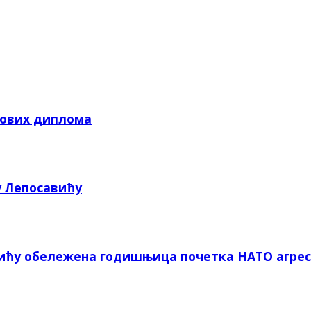
кових диплома
у Лепосавићу
вићу обележена годишњица почетка НАТО агрес