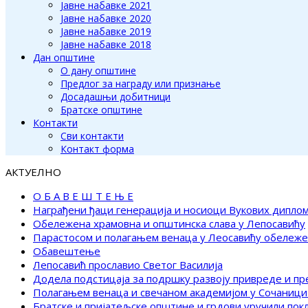
Јавне набавке 2021
Јавне набавке 2020
Јавне набавке 2019
Јавне набавке 2018
Дан општине
О дану општине
Предлог за награду или признање
Досадашњи добитници
Братске општине
Контакти
Сви контакти
Контакт форма
АКТУЕЛНО
О Б А В Е Ш Т Е Њ Е
Награђени ђаци генерација и носиоци Вукових дипло
Обележена храмовна и општинска слава у Лепосавићу
Парастосом и полагањем венаца у Леосавићу обележ
Обавештење
Лепосавић прославио Светог Василија
Додела подстицаја за подршку развоју привреде и п
Полагањем венаца и свечаном академијом у Сочаници
Братске и пријатељске општине и грдови уручили по