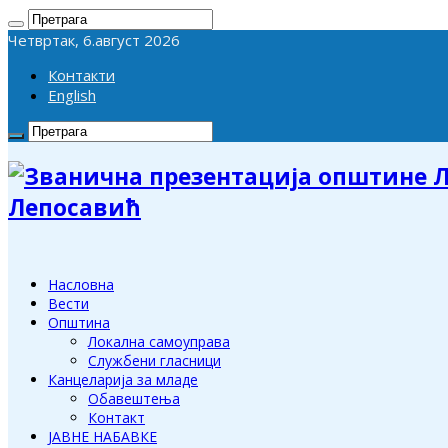
Четвртак, 6.август 2026
Контакти
English
Лепосавић
Насловна
Вести
Општина
Локална самоуправа
Службени гласници
Канцеларија за младе
Обавештења
Контакт
ЈАВНЕ НАБАВКЕ