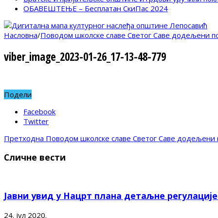
ОБАВЕШТЕЊЕ – Бесплатан СкиПас 2024
Насловна
/
Поводом школске славе Светог Саве додељени п
viber_image_2023-01-26_17-13-48-779
Подели
Facebook
Twitter
Претходна
Поводом школске славе Светог Саве додељени 
Сличне вести
Јавни увид у Нацрт плана детаљне регулациј
24. јул 2020.