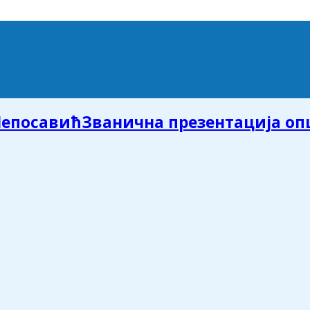
Званична презентација о