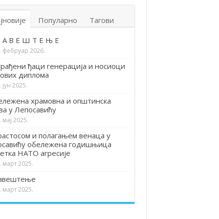
јновије
Популарно
Тагови
 А В Е Ш Т Е Њ Е
. фебруар 2026.
рађени ђаци генерација и носиоци
ових диплома
. јун 2025.
лежена храмовна и општинска
ва у Лепосавићу
. мај 2025.
астосом и полагањем венаца у
осавићу обележена годишњица
етка НАТО агресије
. март 2025.
авештење
. март 2025.