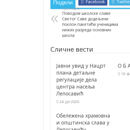
Facebook
Twitte
Подели
Претходна
Поводом школске славе
Светог Саве додељени
поклон пакетићи ученицима
нижих разреда основних
школа
Сличне вести
Јавни увид у Нацрт
О Б 
плана детаљне
19. 
регулације дела
центра насеља
Лепосавић
24. јул 2020.
Обележена храмовна
и општинска слава у
Лепосавићу