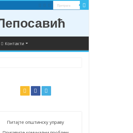
Контакти
Питајте општинску управу
Пријавите комунални проблем