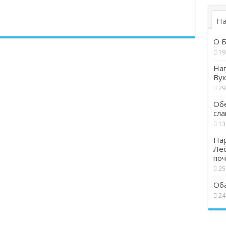
На
О Б
19
Наг
Вук
29
Обе
сла
13
Пар
Ле
поч
25
Об
24