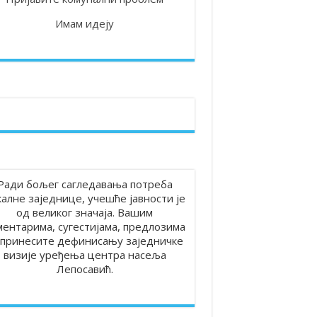
Имам идеју
Ради бољег сагледавања потреба
калне заједнице, учешће јавности је
од великог значаја. Вашим
ментарима, сугестијама, предлозима
принесите дефинисању заједничке
визије уређења центра насеља
Лепосавић.