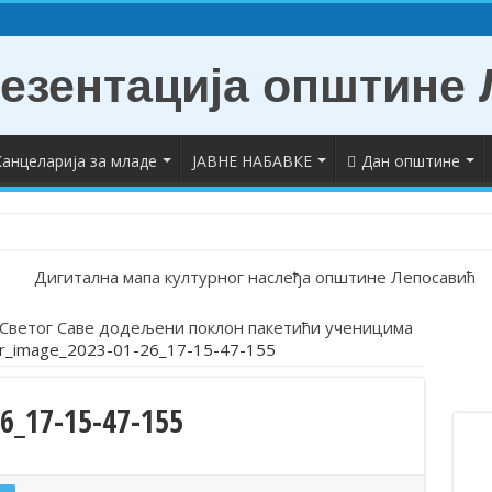
анцеларија за младе
ЈАВНЕ НАБАВКЕ
Дан општине
Светог Саве додељени поклон пакетићи ученицима
er_image_2023-01-26_17-15-47-155
6_17-15-47-155