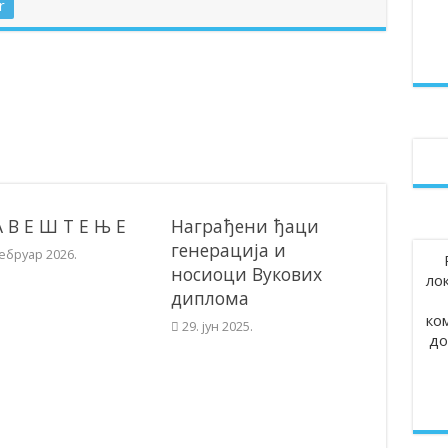
r
А В Е Ш Т Е Њ Е
Награђени ђаци
генерација и
фебруар 2026.
носиоци Вукових
ло
диплома
ко
29. јун 2025.
до