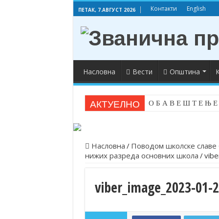
Контакти
English
ПЕТАК, 7.АВГУСТ 2026
Насловна
Вести
Општина
К
АКТУЕЛНО
О Б А В Е Ш Т Е Њ Е
Насловна
/
Поводом школске славе 
нижих разреда основних школа
/
vib
viber_image_2023-01-2