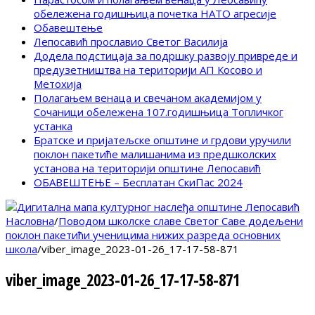
обележена годишњица почетка НАТО агресије
Обавештење
Лепосавић прославио Светог Василија
Додела подстицаја за подршку развоју привреде и
предузетништва на територији АП Косово и
Метохија
Полагањем венаца и свечаном академијом у
Сочаници обележена 107.годишњица Топличког
устанка
Братске и пријатељске општине и грдови уручили
поклон пакетиће малишанима из предшколских
установа на територији општине Лепосавић
ОБАВЕШТЕЊЕ – Бесплатан СкиПас 2024
Насловна
/
Поводом школске славе Светог Саве додељени
поклон пакетићи ученицима нижих разреда основних
школа
/
viber_image_2023-01-26_17-17-58-871
viber_image_2023-01-26_17-17-58-871