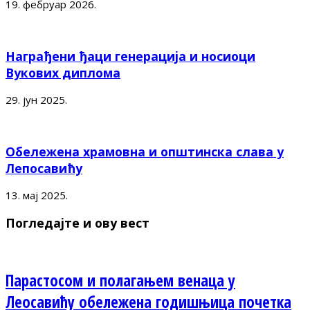
19. фебруар 2026.
Награђени ђаци генерација и носиоци
Вукових диплома
29. јун 2025.
Обележена храмовна и општинска слава у
Лепосавићу
13. мај 2025.
Погледајте и ову вест
Парастосом и полагањем венаца у
Леосавићу обележена годишњица почетка