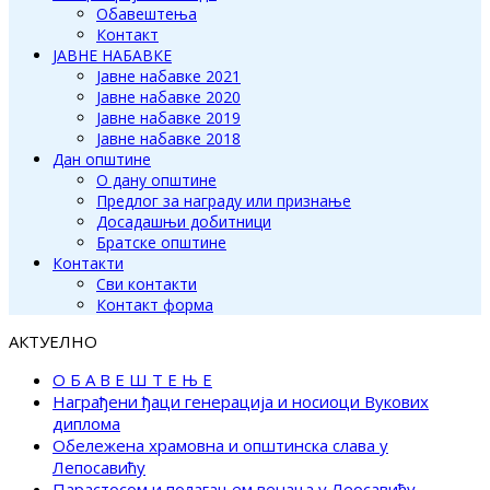
Обавештења
Контакт
ЈАВНЕ НАБАВКЕ
Јавне набавке 2021
Јавне набавке 2020
Јавне набавке 2019
Јавне набавке 2018
Дан општине
О дану општине
Предлог за награду или признање
Досадашњи добитници
Братске општине
Контакти
Сви контакти
Контакт форма
АКТУЕЛНО
О Б А В Е Ш Т Е Њ Е
Награђени ђаци генерација и носиоци Вукових
диплома
Обележена храмовна и општинска слава у
Лепосавићу
Парастосом и полагањем венаца у Леосавићу