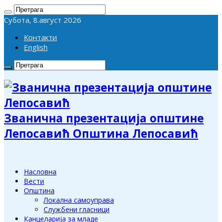
Субота, 8.август 2026
Контакти
English
Званична презентација општине
Лепосавић Општина Лепосавић
Насловна
Вести
Општина
Локална самоуправа
Службени гласници
Канцеларија за младе