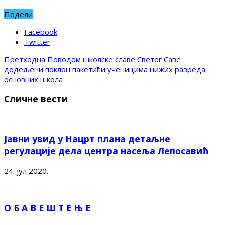
Подели
Facebook
Twitter
Претходна
Поводом школске славе Светог Саве
додељени поклон пакетићи ученицима нижих разреда
основних школа
Сличне вести
Јавни увид у Нацрт плана детаљне
регулације дела центра насеља Лепосавић
24. јул 2020.
О Б А В Е Ш Т Е Њ Е