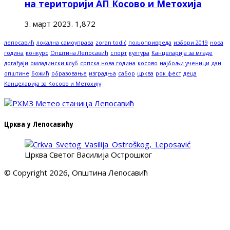
на територији АП Косово и Метохија
3. март 2023.
1,872
лепосавић
локална самоуправа
zoran todić
пољопривреда
избори 2019
нова
година
конкурс
Општина Лепосавић
спорт
култура
Канцеларија за младе
догађаји
омладински клуб
српска нова година
косово
најбољи ученици
дан
општине
божић
образовање
изградња
сабор
црква
рок фест
деца
Канцеларија за Косово и Метохију
Црква у Лепосавићу
Црква Светог Василија Острошког
© Copyright 2026, Општина Лепосавић