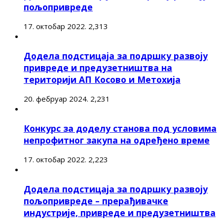
пољопривреде
17. октобар 2022.
2,313
Додела подстицаја за подршку развоју
привреде и предузетништва на
територији АП Косово и Метохија
20. фебруар 2024.
2,231
Конкурс за доделу станова под условима
непрофитног закупа на одређено време
17. октобар 2022.
2,223
Додела подстицаја за подршку развоју
пољопривреде – прерађивачке
индустрије, привреде и предузетништва