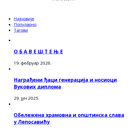
Најновије
Популарно
Тагови
О Б А В Е Ш Т Е Њ Е
19. фебруар 2026.
Награђени ђаци генерација и носиоци
Вукових диплома
29. јун 2025.
Обележена храмовна и општинска слава
у Лепосавићу