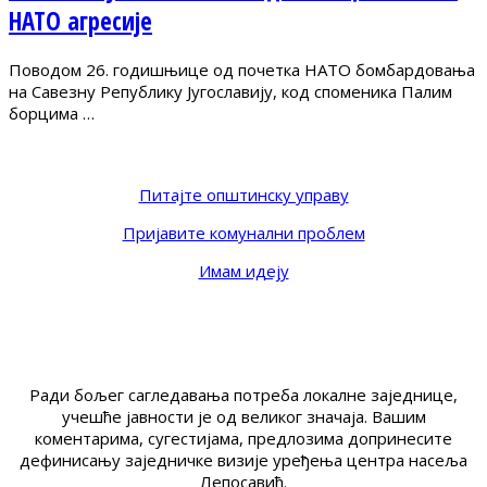
НАТО агресије
Поводом 26. годишњице од почетка НАТО бомбардовања
на Савезну Републику Југославију, код споменика Палим
борцима …
Питајте општинску управу
Пријавите комунални проблем
Имам идеју
Ради бољег сагледавања потреба локалне заједнице,
учешће јавности је од великог значаја. Вашим
коментарима, сугестијама, предлозима допринесите
дефинисању заједничке визије уређења центра насеља
Лепосавић.