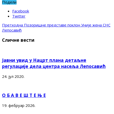
Подели
Facebook
Twitter
Претходна
Позоришне представе поклон Уније жена СНС
Лепосавић
Сличне вести
Јавни увид у Нацрт плана детаљне
регулације дела центра насеља Лепосавић
24. јул 2020.
О Б А В Е Ш Т Е Њ Е
19. фебруар 2026.