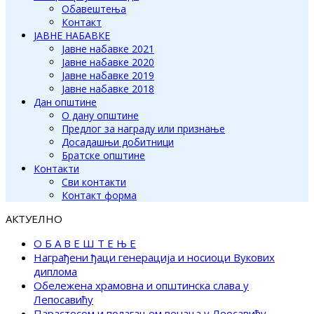
Обавештења
Контакт
ЈАВНЕ НАБАВКЕ
Јавне набавке 2021
Јавне набавке 2020
Јавне набавке 2019
Јавне набавке 2018
Дан општине
О дану општине
Предлог за награду или признање
Досадашњи добитници
Братске општине
Контакти
Сви контакти
Контакт форма
АКТУЕЛНО
О Б А В Е Ш Т Е Њ Е
Награђени ђаци генерација и носиоци Вукових
диплома
Обележена храмовна и општинска слава у
Лепосавићу
Парастосом и полагањем венаца у Леосавићу