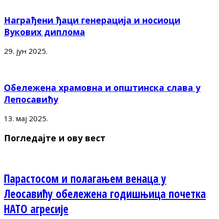
Награђени ђаци генерација и носиоци
Вукових диплома
29. јун 2025.
Обележена храмовна и општинска слава у
Лепосавићу
13. мај 2025.
Погледајте и ову вест
Парастосом и полагањем венаца у
Леосавићу обележена годишњица почетка
НАТО агресије