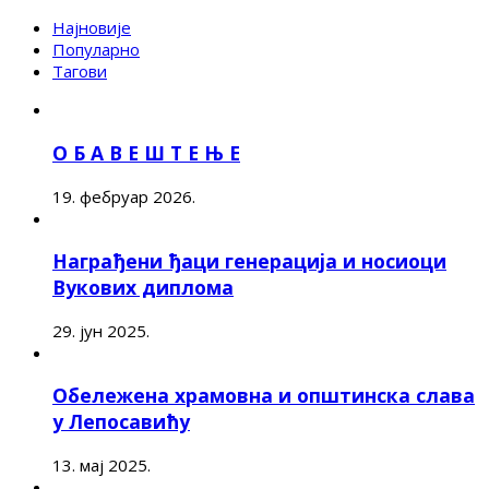
Најновије
Популарно
Тагови
О Б А В Е Ш Т Е Њ Е
19. фебруар 2026.
Награђени ђаци генерација и носиоци
Вукових диплома
29. јун 2025.
Обележена храмовна и општинска слава
у Лепосавићу
13. мај 2025.