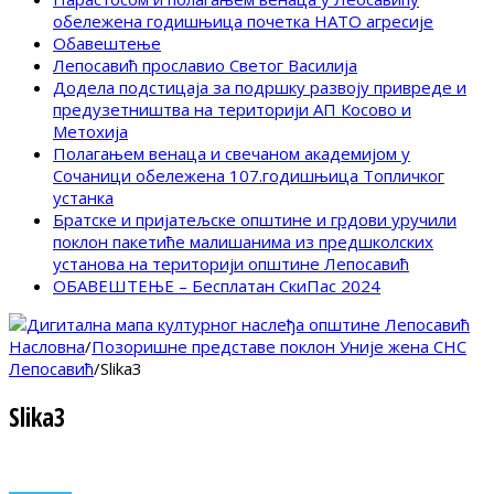
обележена годишњица почетка НАТО агресије
Обавештење
Лепосавић прославио Светог Василија
Додела подстицаја за подршку развоју привреде и
предузетништва на територији АП Косово и
Метохија
Полагањем венаца и свечаном академијом у
Сочаници обележена 107.годишњица Топличког
устанка
Братске и пријатељске општине и грдови уручили
поклон пакетиће малишанима из предшколских
установа на територији општине Лепосавић
ОБАВЕШТЕЊЕ – Бесплатан СкиПас 2024
Насловна
/
Позоришне представе поклон Уније жена СНС
Лепосавић
/
Slika3
Slika3