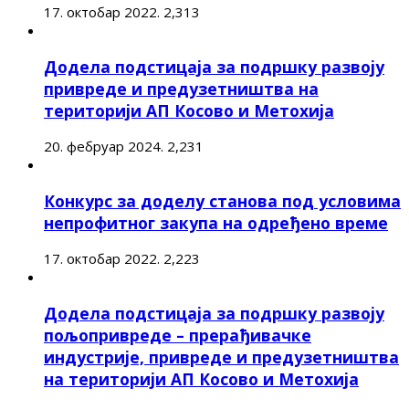
17. октобар 2022.
2,313
Додела подстицаја за подршку развоју
привреде и предузетништва на
територији АП Косово и Метохија
20. фебруар 2024.
2,231
Конкурс за доделу станова под условима
непрофитног закупа на одређено време
17. октобар 2022.
2,223
Додела подстицаја за подршку развоју
пољопривреде – прерађивачке
индустрије, привреде и предузетништва
на територији АП Косово и Метохија