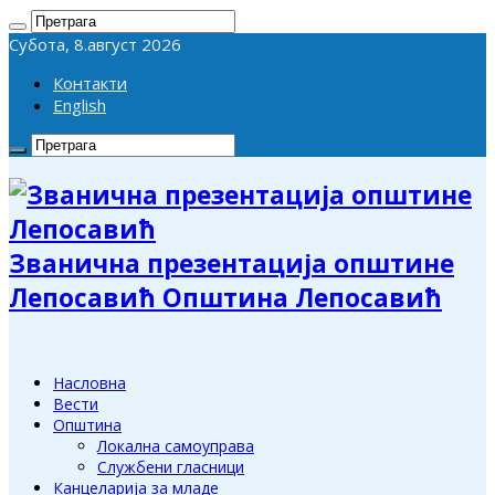
Субота, 8.август 2026
Контакти
English
Званична презентација општине
Лепосавић Општина Лепосавић
Насловна
Вести
Општина
Локална самоуправа
Службени гласници
Канцеларија за младе