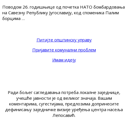
Поводом 26. годишњице од почетка НАТО бомбардовања
на Савезну Републику Југославију, код споменика Палим
борцима …
Питајте општинску управу
Пријавите комунални проблем
Имам идеју
Ради бољег сагледавања потреба локалне заједнице,
учешће јавности је од великог значаја. Вашим
коментарима, сугестијама, предлозима допринесите
дефинисању заједничке визије уређења центра насеља
Лепосавић.