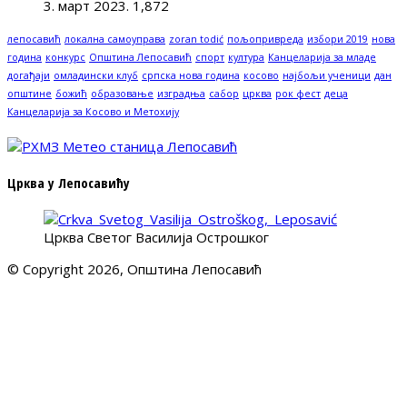
3. март 2023.
1,872
лепосавић
локална самоуправа
zoran todić
пољопривреда
избори 2019
нова
година
конкурс
Општина Лепосавић
спорт
култура
Канцеларија за младе
догађаји
омладински клуб
српска нова година
косово
најбољи ученици
дан
општине
божић
образовање
изградња
сабор
црква
рок фест
деца
Канцеларија за Косово и Метохију
Црква у Лепосавићу
Црква Светог Василија Острошког
© Copyright 2026, Општина Лепосавић