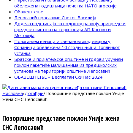
обележена годишњица почетка НАТО агресије
Обавештење
Лепосавић прославио Светог Василија
Додела подстицаја за подршку развоју привреде и
предузетништва на територији АП Косово и
Метохија
Полагањем венаца и свечаном академијом у
Сочаници обележена 107.годишњица Топличког
устанка
Братске и пријатељске општине и грдови уручили
поклон пакетиће малишанима из предшколских
установа на територији општине Лепосавић
ОБАВЕШТЕЊЕ – Бесплатан СкиПас 2024
Насловна
/
Догађаји
/
Позоришне представе поклон Уније
жена СНС Лепосавић
Позоришне представе поклон Уније жена
СНС Лепосавић