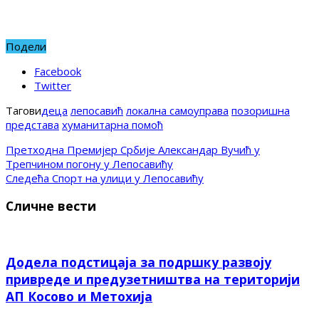
Подели
Facebook
Twitter
Тагови
деца
лепосавић
локална самоуправа
позоришна
представа
хуманитарна помоћ
Претходна
Премијер Србије Александар Вучић у
Трепчином погону у Лепосавићу
Следећа
Спорт на улици у Лепосавићу
Сличне вести
Додела подстицаја за подршку развоју
привреде и предузетништва на територији
АП Косово и Метохија