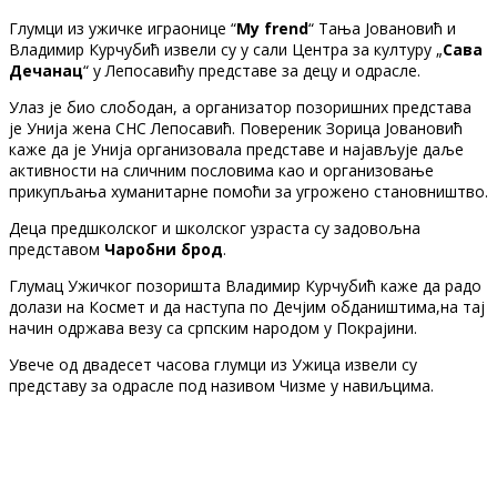
Глумци из ужичке играонице “
My frend
“ Тања Јовановић и
Владимир Курчубић извели су у сали Центра за културу „
Сава
Дечанац
“ у Лепосавићу представе за децу и одрасле.
Улаз је био слободан, а организатор позоришних представа
је Унија жена СНС Лепосавић. Повереник Зорица Јовановић
каже да је Унија организовала представе и најављује даље
активности на сличним пословима као и организовање
прикупљања хуманитарне помоћи за угрожено становништво.
Деца предшколског и школског узраста су задовољна
представом
Чаробни брод
.
Глумац Ужичког позоришта Владимир Курчубић каже да радо
долази на Космет и да наступа по Дечјим обдаништима,на тај
начин одржава везу са српским народом у Покрајини.
Увече од двадесет часова глумци из Ужица извели су
представу за одрасле под називом Чизме у навиљцима.