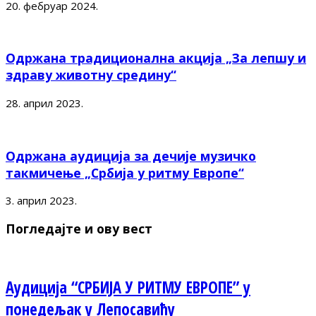
20. фебруар 2024.
Одржана традиционална акција „За лепшу и
здраву животну средину“
28. април 2023.
Одржана аудиција за дечије музичко
такмичење „Србија у ритму Европе“
3. април 2023.
Погледајте и ову вест
Аудиција “СРБИЈА У РИТМУ ЕВРОПЕ” у
понедељак у Лепосавићу