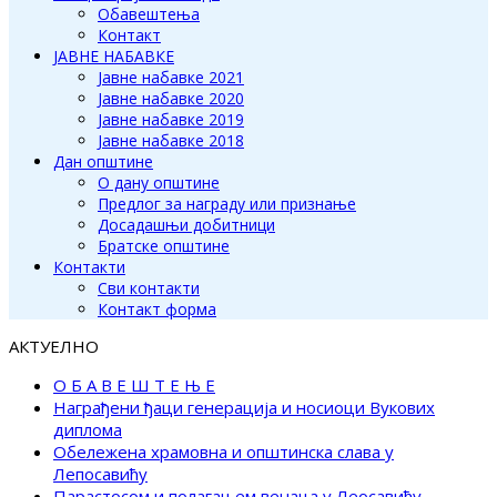
Обавештења
Контакт
ЈАВНЕ НАБАВКЕ
Јавне набавке 2021
Јавне набавке 2020
Јавне набавке 2019
Јавне набавке 2018
Дан општине
О дану општине
Предлог за награду или признање
Досадашњи добитници
Братске општине
Контакти
Сви контакти
Контакт форма
АКТУЕЛНО
О Б А В Е Ш Т Е Њ Е
Награђени ђаци генерација и носиоци Вукових
диплома
Обележена храмовна и општинска слава у
Лепосавићу
Парастосом и полагањем венаца у Леосавићу