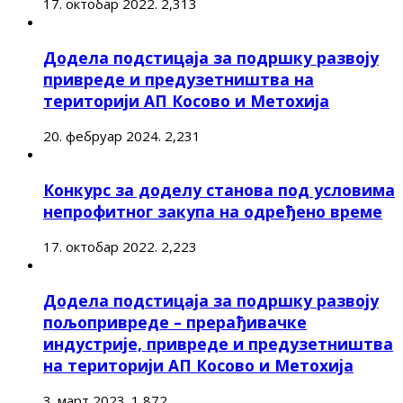
17. октобар 2022.
2,313
Додела подстицаја за подршку развоју
привреде и предузетништва на
територији АП Косово и Метохија
20. фебруар 2024.
2,231
Конкурс за доделу станова под условима
непрофитног закупа на одређено време
17. октобар 2022.
2,223
Додела подстицаја за подршку развоју
пољопривреде – прерађивачке
индустрије, привреде и предузетништва
на територији АП Косово и Метохија
3. март 2023.
1,872