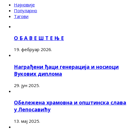
Најновије
Популарно
Тагови
О Б А В Е Ш Т Е Њ Е
19. фебруар 2026.
Награђени ђаци генерација и носиоци
Вукових диплома
29. јун 2025.
Обележена храмовна и општинска слава
у Лепосавићу
13. мај 2025.