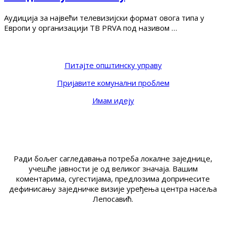
Аудиција за највећи телевизијски формат овога типа у
Европи у организацији ТВ PRVA под називом …
Питајте општинску управу
Пријавите комунални проблем
Имам идеју
Ради бољег сагледавања потреба локалне заједнице,
учешће јавности је од великог значаја. Вашим
коментарима, сугестијама, предлозима допринесите
дефинисању заједничке визије уређења центра насеља
Лепосавић.