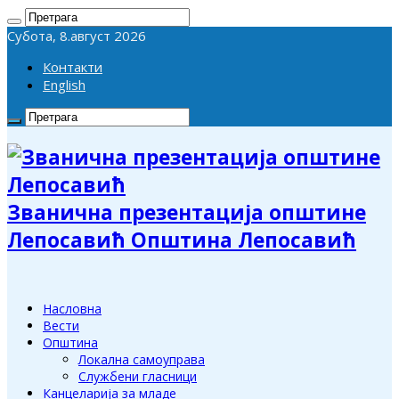
Субота, 8.август 2026
Контакти
English
Званична презентација општине
Лепосавић Општина Лепосавић
Насловна
Вести
Општина
Локална самоуправа
Службени гласници
Канцеларија за младе