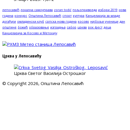
лепосавић
локална самоуправа
zoran todić
пољопривреда
избори 2019
нова
година
конкурс
Општина Лепосавић
спорт
култура
Канцеларија за младе
догађаји
омладински клуб
српска нова година
косово
најбољи ученици
дан
општине
божић
образовање
изградња
сабор
црква
рок фест
деца
Канцеларија за Косово и Метохију
Црква у Лепосавићу
Црква Светог Василија Острошког
© Copyright 2026, Општина Лепосавић