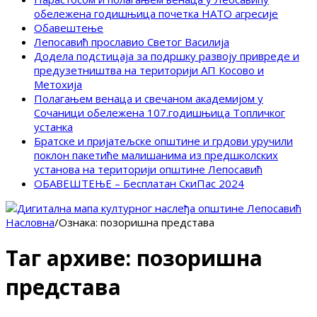
обележена годишњица почетка НАТО агресије
Обавештење
Лепосавић прославио Светог Василија
Додела подстицаја за подршку развоју привреде и
предузетништва на територији АП Косово и
Метохија
Полагањем венаца и свечаном академијом у
Сочаници обележена 107.годишњица Топличког
устанка
Братске и пријатељске општине и грдови уручили
поклон пакетиће малишанима из предшколских
установа на територији општине Лепосавић
ОБАВЕШТЕЊЕ – Бесплатан СкиПас 2024
Насловна
/
Ознака:
позоришна представа
Таг архиве:
позоришна
представа