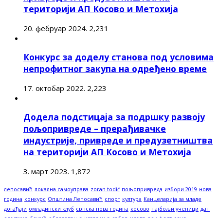
територији АП Косово и Метохија
20. фебруар 2024.
2,231
Конкурс за доделу станова под условима
непрофитног закупа на одређено време
17. октобар 2022.
2,223
Додела подстицаја за подршку развоју
пољопривреде – прерађивачке
индустрије, привреде и предузетништва
на територији АП Косово и Метохија
3. март 2023.
1,872
лепосавић
локална самоуправа
zoran todić
пољопривреда
избори 2019
нова
година
конкурс
Општина Лепосавић
спорт
култура
Канцеларија за младе
догађаји
омладински клуб
српска нова година
косово
најбољи ученици
дан