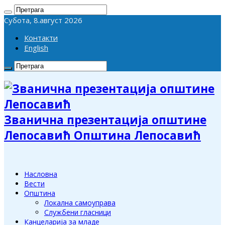
Субота, 8.август 2026
Контакти
English
Званична презентација општине
Лепосавић Општина Лепосавић
Насловна
Вести
Општина
Локална самоуправа
Службени гласници
Канцеларија за младе