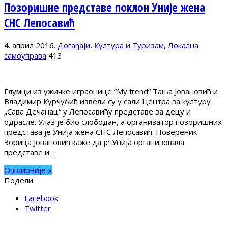
Позоришне представе поклон Уније жена
СНС Лепосавић
4. април 2016.
Догађаји
,
Култура и Туризам
,
Локална
самоуправа
413
Глумци из ужичке играонице “My frend“ Тања Јовановић и
Владимир Курчубић извели су у сали Центра за културу
„Сава Дечанац“ у Лепосавићу представе за децу и
одрасле. Улаз је био слободан, а организатор позоришних
представа је Унија жена СНС Лепосавић. Повереник
Зорица Јовановић каже да је Унија организовала
представе и …
Опширније »
Подели
Facebook
Twitter