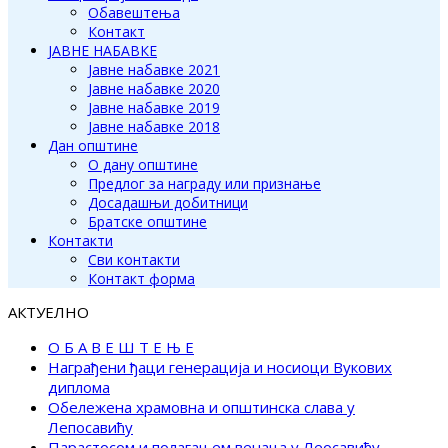
Обавештења
Контакт
ЈАВНЕ НАБАВКЕ
Јавне набавке 2021
Јавне набавке 2020
Јавне набавке 2019
Јавне набавке 2018
Дан општине
О дану општине
Предлог за награду или признање
Досадашњи добитници
Братске општине
Контакти
Сви контакти
Контакт форма
АКТУЕЛНО
О Б А В Е Ш Т Е Њ Е
Награђени ђаци генерација и носиоци Вукових
диплома
Обележена храмовна и општинска слава у
Лепосавићу
Парастосом и полагањем венаца у Леосавићу