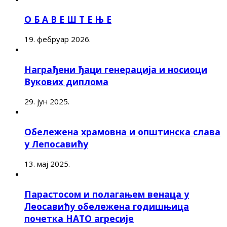
О Б А В Е Ш Т Е Њ Е
19. фебруар 2026.
Награђени ђаци генерација и носиоци
Вукових диплома
29. јун 2025.
Обележена храмовна и општинска слава
у Лепосавићу
13. мај 2025.
Парастосом и полагањем венаца у
Леосавићу обележена годишњица
почетка НАТО агресије