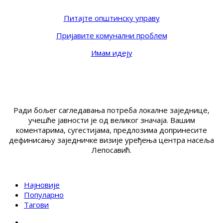
Питајте општинску управу
Пријавите комунални проблем
Имам идеју
Ради бољег сагледавања потреба локалне заједнице,
учешће јавности је од великог значаја. Вашим
коментарима, сугестијама, предлозима допринесите
дефинисању заједничке визије уређења центра насеља
Лепосавић.
Најновије
Популарно
Тагови